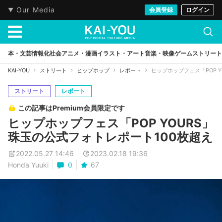
Our Media
会員登録
ログイン
本・文芸
情報化社会
アニメ・漫画
イラスト・アート
音楽・映像
ゲーム
ストリート
KAI-YOU
ストリート
ヒップホップ
レポート
ヒップホップフェス「POP 
ストリート
レポート
この記事はPremium会員限定です
ヒップホップフェス「POP YOURS」
珠玉の公式フォトレポート100枚超え
2022.05.27 14:46
2023.02.18 19:36
Honda Yuuki
0
67