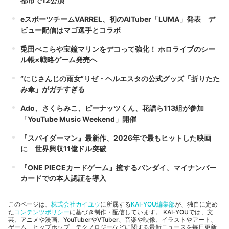
都市で12公演
eスポーツチームVARREL、初のAITuber「LUMA」発表 デ
ビュー配信はマゴ選手とコラボ
兎田ぺこらや宝鐘マリンをデコって強化！ ホロライブのシー
ル帳×戦略ゲーム発売へ
“にじさんじの雨女”リゼ・ヘルエスタの公式グッズ「折りたた
み傘」がガチすぎる
Ado、さくらみこ、ピーナッツくん、花譜ら113組が参加
「YouTube Music Weekend」開催
『スパイダーマン』最新作、2026年で最もヒットした映画
に 世界興収11億ドル突破
『ONE PIECEカードゲーム』擁するバンダイ、マイナンバー
カードでの本人認証を導入
このページは、
株式会社カイユウ
に所属する
KAI-YOU編集部
が、独自に定め
た
コンテンツポリシー
に基づき制作・配信しています。 KAI-YOUでは、文
芸、アニメや漫画、YouTuberやVTuber、音楽や映像、イラストやアート、
ゲーム、ヒップホップ、テクノロジーなどに関する最新ニュースを毎日更新