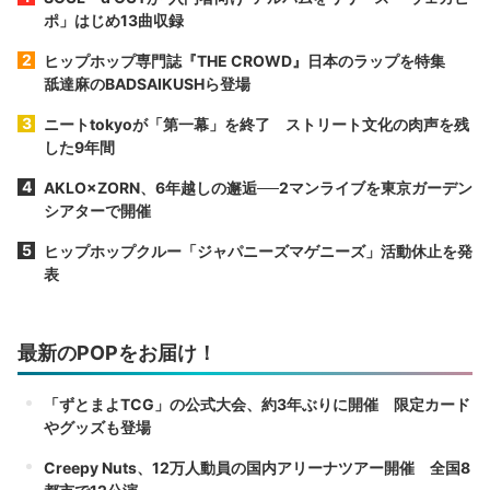
ポ」はじめ13曲収録
ヒップホップ専門誌『THE CROWD』日本のラップを特集
舐達麻のBADSAIKUSHら登場
ニートtokyoが「第一幕」を終了 ストリート文化の肉声を残
した9年間
AKLO×ZORN、6年越しの邂逅──2マンライブを東京ガーデン
シアターで開催
ヒップホップクルー「ジャパニーズマゲニーズ」活動休止を発
表
最新のPOPをお届け！
「ずとまよTCG」の公式大会、約3年ぶりに開催 限定カード
やグッズも登場
Creepy Nuts、12万人動員の国内アリーナツアー開催 全国8