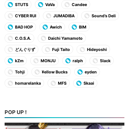
STUTS
VaVa
Candee
CYBER RUI
JUMADIBA
Sound’s Deli
BAD HOP
Awich
BIM
C.O.S.A.
Daichi Yamamoto
どんぐりず
Fuji Taito
Hideyoshi
kZm
MONJU
ralph
5lack
Tohji
¥ellow Bucks
eyden
homarelanka
MFS
Skaai
POP UP !