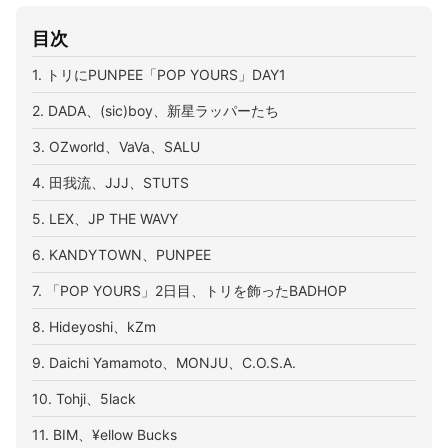
目次
1. トリにPUNPEE「POP YOURS」DAY1
2. DADA、(sic)boy、新星ラッパーたち
3. OZworld、VaVa、SALU
4. 田我流、JJJ、STUTS
5. LEX、JP THE WAVY
6. KANDYTOWN、PUNPEE
7. 「POP YOURS」2日目、トリを飾ったBADHOP
8. Hideyoshi、kZm
9. Daichi Yamamoto、MONJU、C.O.S.A.
10. Tohji、5lack
11. BIM、¥ellow Bucks