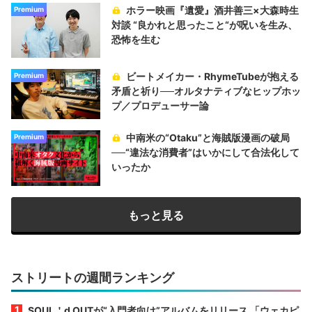
ホラー映画『遺愛』酒井善三×大森時生
Premium
対談 “良かれと思ったこと“が呪いを生み、
恐怖を生む
ビートメイカー・RhymeTubeが抱える
Premium
矛盾と祈り──オルタナティブなヒップホッ
プ／プロデューサー論
中南米の“Otaku”と海賊版漫画の破局
Premium
──“違法な消費者”はいかにして合法化して
いったか
もっと見る
ストリートの週間ランキング
SOUL＇d OUTが“入門者向け”アルバムをリリース 「ウェカピ