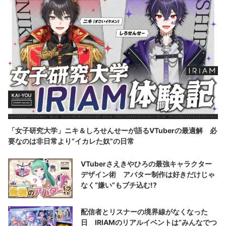
「女子研究大学」ニキ＆しろせんせーが語るVTuberの最適解 必
要なのは非日常より“イカレた奴”の日常
VTuberさえきやひろの最強キャラクター
デザイン術 アバター制作は好きだけじゃ
なく“嫌い”もブチ込む!?
配信者とリスナーの境界線がなくなった
日 IRIAMのリアルイベントは“みんなでつ