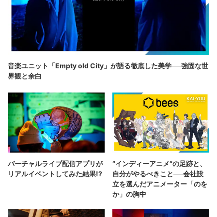
音楽ユニット「Empty old City」が語る徹底した美学──強固な世
界観と余白
バーチャルライブ配信アプリが
“インディーアニメ“の足跡と、
リアルイベントしてみた結果!?
自分がやるべきこと──会社設
立を選んだアニメーター「のを
か」の胸中