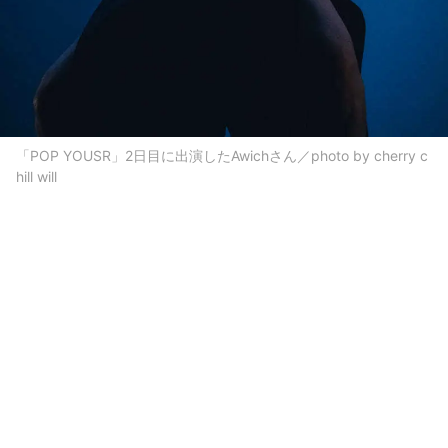
「POP YOUSR」2日目に出演したAwichさん／photo by cherry c
hill will