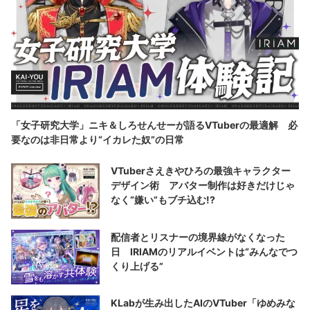
「女子研究大学」ニキ＆しろせんせーが語るVTuberの最適解 必
要なのは非日常より“イカレた奴”の日常
VTuberさえきやひろの最強キャラクター
デザイン術 アバター制作は好きだけじゃ
なく“嫌い”もブチ込む!?
配信者とリスナーの境界線がなくなった
日 IRIAMのリアルイベントは“みんなでつ
くり上げる”
KLabが生み出したAIのVTuber「ゆめみな