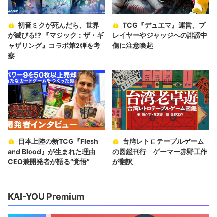
初音ミクが死んだら、世界
TCG『デュエマ』運営、プ
が滅びる!? 『マジック：ザ・ギ
レイヤーやジャッジへの誹謗中
ャザリング』コラボ第2弾を考
傷に注意喚起
察
日本上陸の新TCG『Flesh
台湾レトロテーブルゲーム
and Blood』が生まれた理由
の図鑑刊行 ゲーマー赤野工作
CEO兼開発者が語る“覚悟”
が翻訳
KAI-YOU Premium