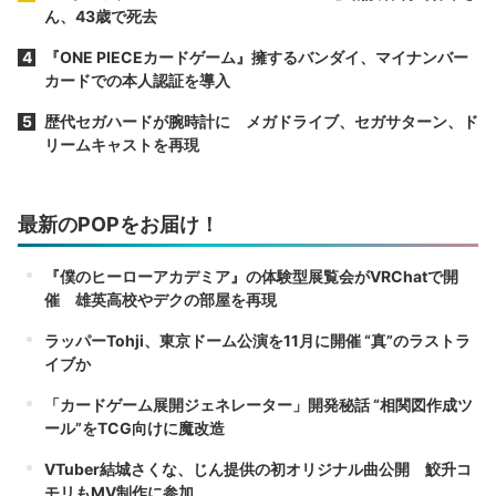
ん、43歳で死去
『ONE PIECEカードゲーム』擁するバンダイ、マイナンバー
カードでの本人認証を導入
歴代セガハードが腕時計に メガドライブ、セガサターン、ド
リームキャストを再現
最新のPOPをお届け！
『僕のヒーローアカデミア』の体験型展覧会がVRChatで開
催 雄英高校やデクの部屋を再現
ラッパーTohji、東京ドーム公演を11月に開催 “真”のラストラ
イブか
「カードゲーム展開ジェネレーター」開発秘話 “相関図作成ツ
ール”をTCG向けに魔改造
VTuber結城さくな、じん提供の初オリジナル曲公開 鮫升コ
モリもMV制作に参加