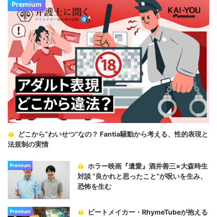
Premium
どこから“わいせつ”なの？ Fantia騒動から考える、性的表現と
法規制の実情
ホラー映画『遺愛』酒井善三×大森時生
Premium
対談 “良かれと思ったこと“が呪いを生み、
恐怖を生む
ビートメイカー・RhymeTubeが抱える
Premium