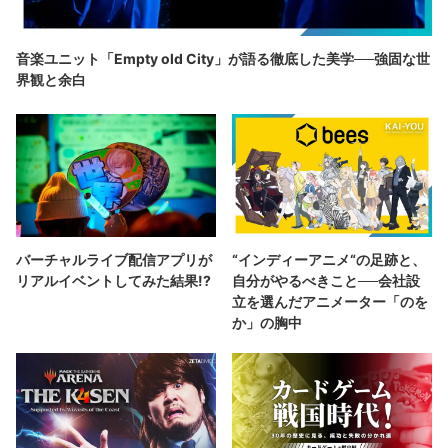
音楽ユニット「Empty old City」が語る徹底した美学──強固な世
界観と余白
バーチャルライブ配信アプリが
“インディーアニメ“の足跡と、
リアルイベントしてみた結果!?
自分がやるべきこと──会社設
立を選んだアニメーター「のを
か」の胸中