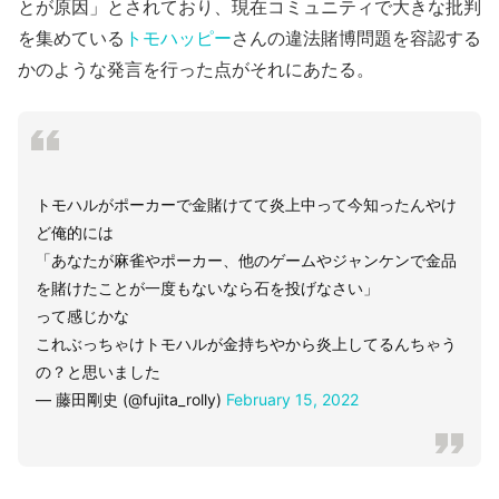
とが原因」とされており、現在コミュニティで大きな批判
を集めている
トモハッピー
さんの違法賭博問題を容認する
かのような発言を行った点がそれにあたる。
トモハルがポーカーで金賭けてて炎上中って今知ったんやけ
ど俺的には
「あなたが麻雀やポーカー、他のゲームやジャンケンで金品
を賭けたことが一度もないなら石を投げなさい」
って感じかな
これぶっちゃけトモハルが金持ちやから炎上してるんちゃう
の？と思いました
— 藤田剛史 (@fujita_rolly)
February 15, 2022