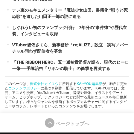
テレ東のモキュメンタリー『魔法少女山田』書籍化 “唄うと死
ぬ歌”を遺した山田正一郎の謎に迫る
しぐれうい初のファンブック刊行 7年分の“事件簿”や歴代衣
装、インタビューを収録
VTuber碧依さくら、新事務所「re;ALIZE」設立 実写／バー
チャル問わず配信者を募集
『THE RIBBON HERO』五十嵐祐貴監督が語る、現代のヒーロ
ー像──手塚治虫『リボンの騎士』の衝撃を再演する
このページは、
株式会社カイユウ
に所属する
KAI-YOU編集部
が、独自に定め
た
コンテンツポリシー
に基づき制作・配信しています。 KAI-YOUでは、文
芸、アニメや漫画、YouTuberやVTuber、音楽や映像、イラストやアート、
ゲーム、ヒップホップ、テクノロジーなどに関する最新ニュースを毎日更新
しています。様々なジャンルを横断するポップカルチャーに関するインタビ
ューやコラム、レポートといったコンテンツをお届けします。
ページトップへ