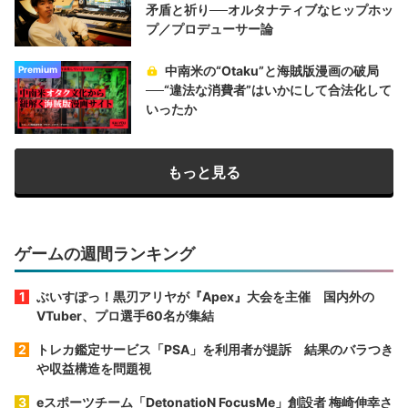
矛盾と祈り──オルタナティブなヒップホッ
プ／プロデューサー論
中南米の“Otaku”と海賊版漫画の破局
Premium
──“違法な消費者”はいかにして合法化して
いったか
もっと見る
ゲームの週間ランキング
ぶいすぽっ！黒刃アリヤが『Apex』大会を主催 国内外の
VTuber、プロ選手60名が集結
トレカ鑑定サービス「PSA」を利用者が提訴 結果のバラつき
や収益構造を問題視
eスポーツチーム「DetonatioN FocusMe」創設者 梅崎伸幸さ