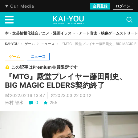
Our Media
会員登録
ログイン
本・文芸
情報化社会
アニメ・漫画
イラスト・アート
音楽・映像
ゲーム
ストリート
KAI-YOU
ゲーム
ニュース
『MTG』殿堂プレイヤー藤田剛史、BIG MAGIC E
ゲーム
ニュース
この記事はPremium会員限定です
『MTG』殿堂プレイヤー藤田剛史、
BIG MAGIC ELDERS契約終了
2022.02.16 13:47
2023.03.22 00:12
米村 智水
0
255