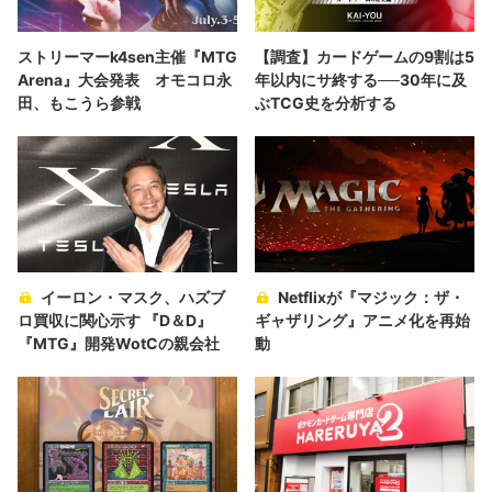
ストリーマーk4sen主催『MTG
【調査】カードゲームの9割は5
Arena』大会発表 オモコロ永
年以内にサ終する──30年に及
田、もこうら参戦
ぶTCG史を分析する
イーロン・マスク、ハズブ
Netflixが『マジック：ザ・
ロ買収に関心示す 『D＆D』
ギャザリング』アニメ化を再始
『MTG』開発WotCの親会社
動