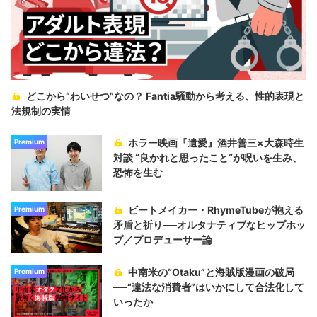
どこから“わいせつ”なの？ Fantia騒動から考える、性的表現と
法規制の実情
ホラー映画『遺愛』酒井善三×大森時生
Premium
対談 “良かれと思ったこと“が呪いを生み、
恐怖を生む
ビートメイカー・RhymeTubeが抱える
Premium
矛盾と祈り──オルタナティブなヒップホッ
プ／プロデューサー論
中南米の“Otaku”と海賊版漫画の破局
Premium
──“違法な消費者”はいかにして合法化して
いったか