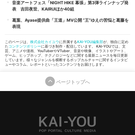
音楽アートフェス「NIGHT HIKE 幕張」第3弾ラインナップ発
表 吉田夜世、KAIRUIほか40組
葛葉、Ayase提供曲「王道」MV公開 “王”ゆえの苦悩と葛藤を
表現
このページは、
株式会社カイユウ
に所属する
KAI-YOU編集部
が、独自に定め
た
コンテンツポリシー
に基づき制作・配信しています。 KAI-YOUでは、文
芸、アニメや漫画、YouTuberやVTuber、音楽や映像、イラストやアート、
ゲーム、ヒップホップ、テクノロジーなどに関する最新ニュースを毎日更新
しています。様々なジャンルを横断するポップカルチャーに関するインタビ
ューやコラム、レポートといったコンテンツをお届けします。
ページトップへ