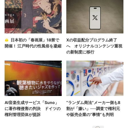
日本初の「春画展」18禁で
Xの収益配分プログラム終了
開催！ 江戸時代の性風俗を凝縮
へ オリジナルコンテンツ重視
の新制度に移行
AI音楽生成サービス「Suno」
“ランダム商法”メーカー側も8
に著作権侵害の判決 ドイツの
割が「嫌い」──調査で権利元
権利管理団体が提訴
や販売企業の“事情”も判明