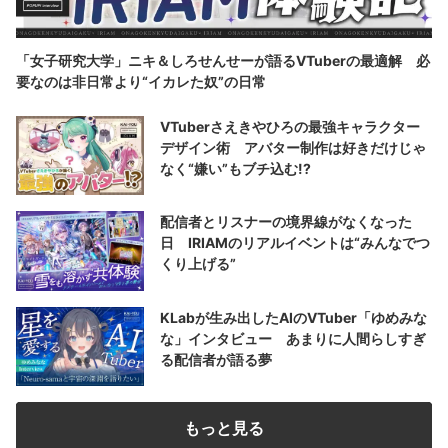
「女子研究大学」ニキ＆しろせんせーが語るVTuberの最適解 必
要なのは非日常より“イカレた奴”の日常
VTuberさえきやひろの最強キャラクター
デザイン術 アバター制作は好きだけじゃ
なく“嫌い”もブチ込む!?
配信者とリスナーの境界線がなくなった
日 IRIAMのリアルイベントは“みんなでつ
くり上げる”
KLabが生み出したAIのVTuber「ゆめみな
な」インタビュー あまりに人間らしすぎ
る配信者が語る夢
もっと見る