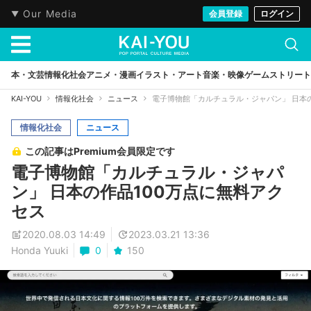
Our Media
会員登録
ログイン
本・文芸
情報化社会
アニメ・漫画
イラスト・アート
音楽・映像
ゲーム
ストリート
KAI-YOU
情報化社会
ニュース
電子博物館「カルチュラル・ジャパン」 日本の
情報化社会
ニュース
この記事はPremium会員限定です
電子博物館「カルチュラル・ジャパ
ン」 日本の作品100万点に無料アク
セス
2020.08.03 14:49
2023.03.21 13:36
Honda Yuuki
0
150