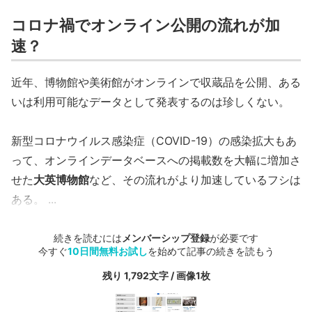
コロナ禍でオンライン公開の流れが加
速？
近年、博物館や美術館がオンラインで収蔵品を公開、ある
いは利用可能なデータとして発表するのは珍しくない。
新型コロナウイルス感染症（COVID-19）の感染拡大もあ
って、オンラインデータベースへの掲載数を大幅に増加さ
せた
大英博物館
など、その流れがより加速しているフシは
ある。
...
続きを読むには
メンバーシップ登録
が必要です
今すぐ
10日間無料お試し
を始めて記事の続きを読もう
残り 1,792文字 / 画像1枚