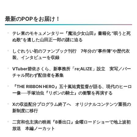
最新のPOPをお届け！
テレ東のモキュメンタリー『魔法少女山田』書籍化 “唄うと死
ぬ歌”を遺した山田正一郎の謎に迫る
しぐれうい初のファンブック刊行 7年分の“事件簿”や歴代衣
装、インタビューを収録
VTuber碧依さくら、新事務所「re;ALIZE」設立 実写／バー
チャル問わず配信者を募集
『THE RIBBON HERO』五十嵐祐貴監督が語る、現代のヒーロ
ー像──手塚治虫『リボンの騎士』の衝撃を再演する
Xの収益配分プログラム終了へ オリジナルコンテンツ重視の
新制度に移行
二宮和也主演の映画『8番出口』金曜ロードショーで地上波初
放送 本編ノーカット