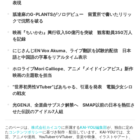
表現
舐達麻のG-PLANTSがソロデビュー 留置所で書いたリリッ
クで沈黙を破る
映画『ちいかわ』興行収入50億円を突破 観客動員350万人
を記録
にじさんじEN Vox Akuma、ライブ翻訳を試験的配信 日本
語と中国語の字幕をリアルタイム表示
ホロライブMori Calliope、アニメ『メイドインアビス』新作
映画の主題歌を担当
“世界初男性VTuber”ばあちゃる、引退を発表 電脳少女シロ
の戦友
光GENJI、全楽曲サブスク解禁へ SMAP以前の日本を熱狂さ
せた伝説のアイドル7人組
このページは、
株式会社カイユウ
に所属する
KAI-YOU編集部
が、独自に定め
た
コンテンツポリシー
に基づき制作・配信しています。 KAI-YOUでは、文
芸、アニメや漫画、YouTuberやVTuber、音楽や映像、イラストやアート、