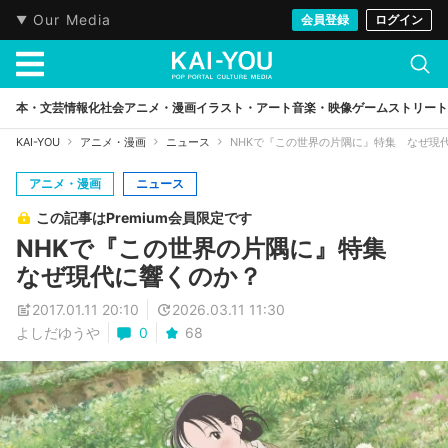
Our Media
会員登録
ログイン
本・文芸
情報化社会
アニメ・漫画
イラスト・アート
音楽・映像
ゲーム
ストリート
KAI-YOU
アニメ・漫画
ニュース
NHKで『この世界の片隅に』特集 なぜ現
アニメ・漫画
ニュース
この記事はPremium会員限定です
NHKで『この世界の片隅に』特集
なぜ現代に響くのか？
2017.01.11 20:10
2026.03.11 11:30
よしだゆうや
0
68