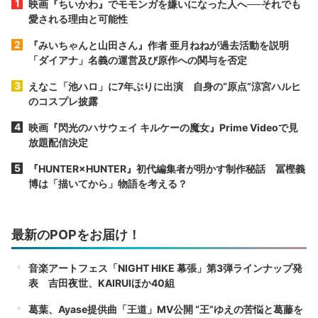
映画『ちいかわ』でモモンガを嫌いになった人へ──それでも
愛される理由と可能性
『みいちゃんと山田さん』作者 亜月ねねが過去活動を説明
「ダイアナ」名義の運営及び原作への関与を否定
えなこ「池ハロ」に7年ぶりに出演 自身の“原点”涼宮ハルヒ
のコスプレ披露
映画『閃光のハサウェイ キルケーの魔女』Prime Videoで見
放題配信決定
『HUNTER×HUNTER』初代編集者が明かす制作秘話 冨樫義
博は「描いてから」物語を考える？
最新のPOPをお届け！
音楽アートフェス「NIGHT HIKE 幕張」第3弾ラインナップ発
表 吉田夜世、KAIRUIほか40組
葛葉、Ayase提供曲「王道」MV公開 “王”ゆえの苦悩と葛藤を