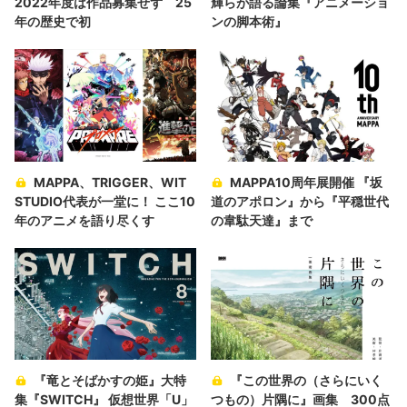
2022年度は作品募集せず 25
輝らが語る論集『アニメーショ
年の歴史で初
ンの脚本術』
MAPPA、TRIGGER、WIT
MAPPA10周年展開催 『坂
STUDIO代表が一堂に！ ここ10
道のアポロン』から『平穏世代
年のアニメを語り尽くす
の韋駄天達』まで
『竜とそばかすの姫』大特
『この世界の（さらにいく
集『SWITCH』 仮想世界「U」
つもの）片隅に』画集 300点