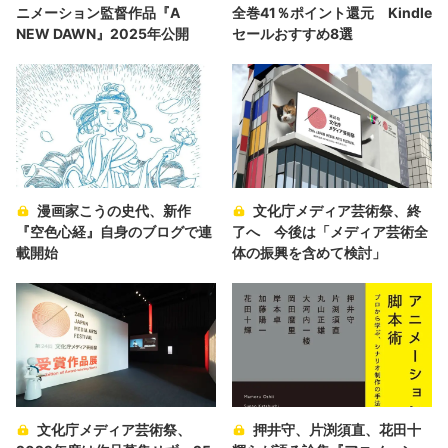
ニメーション監督作品『A
全巻41％ポイント還元 Kindle
NEW DAWN』2025年公開
セールおすすめ8選
漫画家こうの史代、新作
文化庁メディア芸術祭、終
『空色心経』自身のブログで連
了へ 今後は「メディア芸術全
載開始
体の振興を含めて検討」
文化庁メディア芸術祭、
押井守、片渕須直、花田十