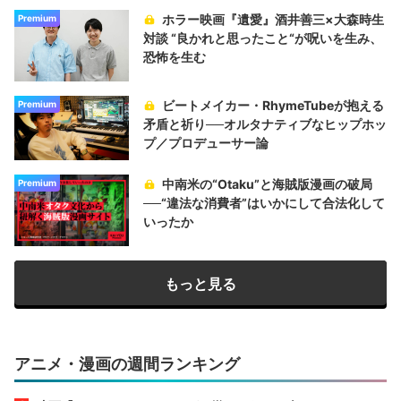
ホラー映画『遺愛』酒井善三×大森時生
Premium
対談 “良かれと思ったこと“が呪いを生み、
恐怖を生む
ビートメイカー・RhymeTubeが抱える
Premium
矛盾と祈り──オルタナティブなヒップホッ
プ／プロデューサー論
中南米の“Otaku”と海賊版漫画の破局
Premium
──“違法な消費者”はいかにして合法化して
いったか
もっと見る
アニメ・漫画の週間ランキング