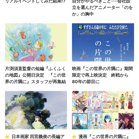
リアルイベントしてみた結果!?
自分がやるべきこと──会社設
立を選んだアニメーター「のを
か」の胸中
片渕須直監督の短編『ふくふく
映画『この世界の片隅に』期間
の地図』公開日決定 『この世
限定で再上映決定 終戦から
界の片隅に』スタッフが再集結
80年の節目に
日本画家 四宮義俊の長編ア
漫画『この世界の片隅に』