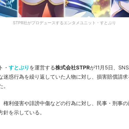
STPR社がプロデュースするエンタメユニット・すとぷり
ト・
すとぷり
を運営する
株式会社STPR
が11月5日、S
な迷惑行為を繰り返していた人物に対し、損害賠償請求
た。
、権利侵害や誹謗中傷などの行為に対し、民事・刑事の
方針を示している。