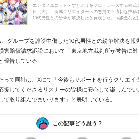
エンタメユニット・すとぷりをプロデュースする株式会社
日（火）、所属クリエイターへの悪質で不適切な投稿
10代男性との紛争が解決したと発表した。示談金など
い。公式サイトで同社は、該当の人物について「当社所属
にも、グループを誹謗中傷した10代男性との紛争解決を報
の損害賠償請求訴訟において「東京地方裁判所が被告に対
と報告している。
たって同社は、Xにて「今後もサポートを行うクリエイ
応援してくださるリスナーの皆様に安心して楽しんでい
して取り組んでまいります」と表明している。
この記事どう思う？