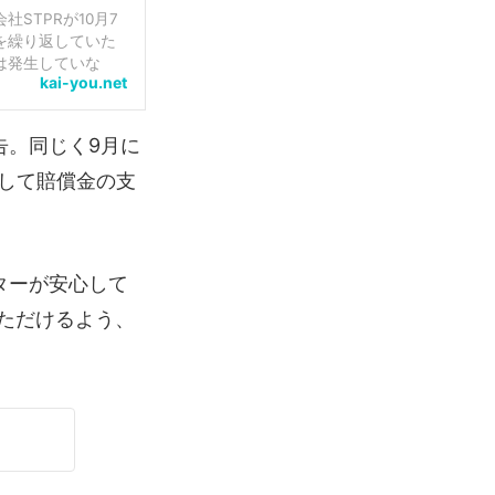
STPRが10月7
を繰り返していた
は発生していな
kai-you.net
クリエイ...
告。同じく9月に
して賠償金の支
ターが安心して
ただけるよう、