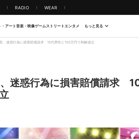
S
RADIO
WEAR
ト・アート
音楽・映像
ゲーム
ストリート
エンタメ
もっと見る
営、迷惑行為に損害賠償請求 10代男性と150万円で和解成立
、迷惑行為に損害賠償請求 10
立