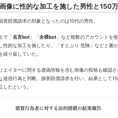
画像に性的な加工を施した男性と150
損害賠償請求の対象となったのは10代の男性。
上で「
名言bot
」「
全裸bot
」など複数のアカウントを使
し性的な加工を施したり、「すとぷり 危険」などと書
を繰り返していた。
リエイターに関する虚偽情報を含む画像の投稿も確認され
な迷惑行為と判断。損害賠償請求を行い、結果として15
立したという。