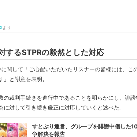
X
より
対するSTPRの毅然とした対応
の件に関して「ご心配いただいたリスナーの皆様には、こ
す」と謝意を表明。
数の裁判手続きを進行中であることを明らかにし、誹謗
為に対して引き続き厳正に対応していくと述べた。
すとぷり運営、グループを誹謗中傷した1
争解決を報告