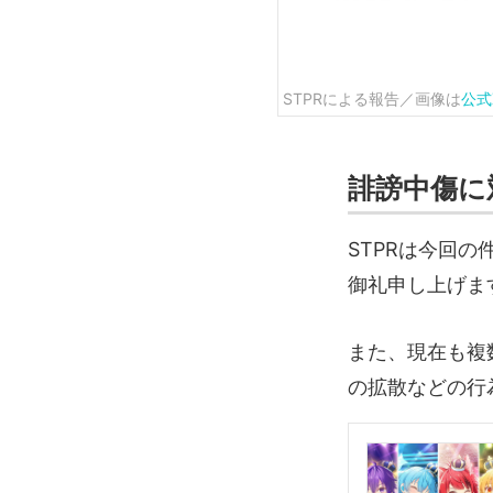
STPRによる報告／画像は
公式
誹謗中傷に
STPRは今回
御礼申し上げま
また、現在も複
の拡散などの行