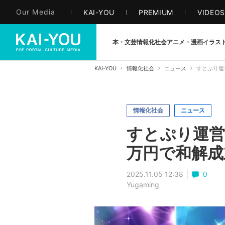
Our Media
KAI-YOU
PREMIUM
VIDEO
本・文芸
情報化社会
アニメ・漫画
イラス
KAI-YOU
情報化社会
ニュース
すとぷり運
情報化社会
ニュース
すとぷり運営
万円で和解成
2025.11.05 12:38
0
Yugaming