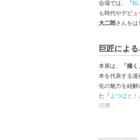
会場では、『
BL
も時代やデビュ
大二郎
さんをは
巨匠による
本展は、
「描く
本を代表する漫
化の魅力を紐解
た『
よつばと！
活躍...