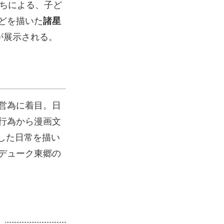
ちによる、子ど
どを描いた
諸星
が展示される。
営為に着目。日
行為から漫画文
した日常を描い
デューク東郷の