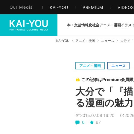
Our Media
KAI-YOU
PREMIUM
VIDEO
本・文芸
情報化社会
アニメ・漫画
イラス
KAI-YOU
アニメ・漫画
ニュース
大分で「
アニメ・漫画
ニュース
この記事はPremium会員
大分で「『描
る漫画の魅力
2015.07.09 16:20
2026
0
67