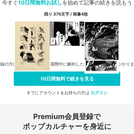
今すぐ
10日間無料お試し
を始めて記事の続きを読もう
残り 376文字 / 画像4枚
登録の方に限り、無料お試し期間中に解約した場合、料金は一切かかり
10日間無料で続きを見る
すでにアカウントをお持ちの方は
ログイン
会員登録する
Premium会員登録で
ログインする
ポップカルチャーを身近に