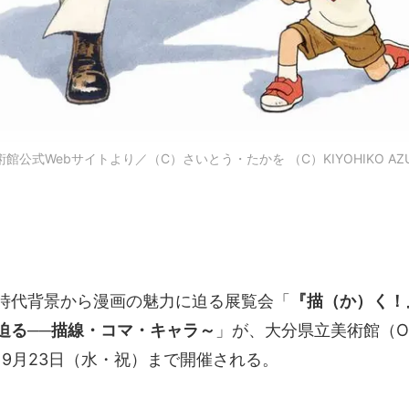
式Webサイトより／（C）さいとう・たかを （C）KIYOHIKO AZUMA
時代背景から漫画の魅力に迫る展覧会「
『描（か）く！
迫る──描線・コマ・キャラ～
」が、大分県立美術館（O
ら9月23日（水・祝）まで開催される。