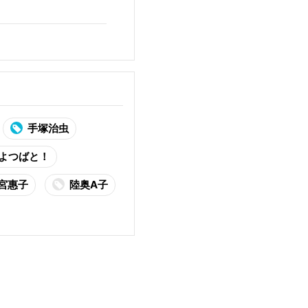
手塚治虫
よつばと！
宮惠子
陸奥A子