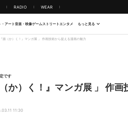
S
RADIO
WEAR
ト・アート
音楽・映像
ゲーム
ストリート
エンタメ
もっと見る
『描（か）く！』マンガ展 」 作画技術から捉える漫画の魅力
限定です
（か）く！』マンガ展 」 作画
.03.11 11:30