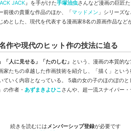
ACK JACK
』を手がけた
手塚治虫
さんなど漫画の巨匠た
ー前後の貴重な作品のほか、「
マッドメン
」シリーズな
じめとした、現代を代表する漫画家8名の原画作品など
名作や現代のヒット作の技法に迫る
」「人に見せる」「たのしむ」
という、漫画の本質的な
画家たちの卓越した作画技術を紹介し、「描く」という
いていく内容となっている。 5歳の女の子のほのぼのと
』の作者・
あずまきよひこ
さんや、超一流スナイパー・
続きを読むには
メンバーシップ登録
が必要です