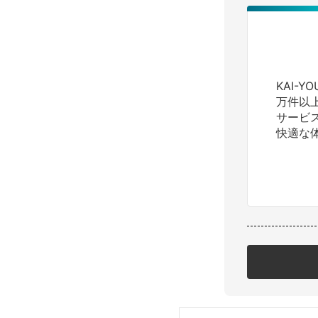
KAI-
万件以
サービ
快適な