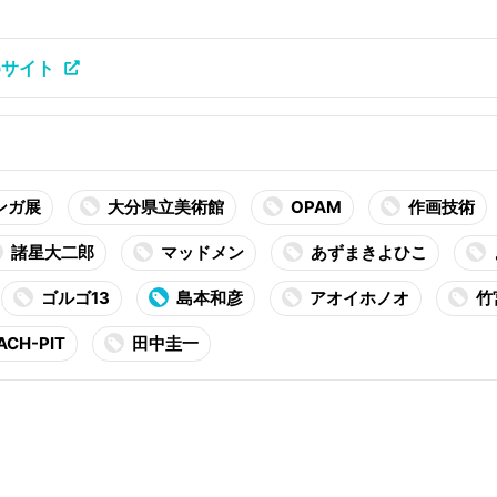
bサイト
ンガ展
大分県立美術館
OPAM
作画技術
諸星大二郎
マッドメン
あずまきよひこ
ゴルゴ13
島本和彦
アオイホノオ
竹
ACH-PIT
田中圭一