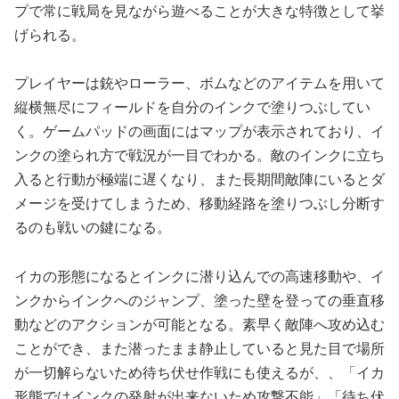
プで常に戦局を見ながら遊べることが大きな特徴として挙
げられる。
プレイヤーは銃やローラー、ボムなどのアイテムを用いて
縦横無尽にフィールドを自分のインクで塗りつぶしてい
く。ゲームパッドの画面にはマップが表示されており、イ
ンクの塗られ方で戦況が一目でわかる。敵のインクに立ち
入ると行動が極端に遅くなり、また長期間敵陣にいるとダ
メージを受けてしまうため、移動経路を塗りつぶし分断す
るのも戦いの鍵になる。
イカの形態になるとインクに潜り込んでの高速移動や、イ
ンクからインクへのジャンプ、塗った壁を登っての垂直移
動などのアクションが可能となる。素早く敵陣へ攻め込む
ことができ、また潜ったまま静止していると見た目で場所
が一切解らないため待ち伏せ作戦にも使えるが、、「イカ
形態ではインクの発射が出来ないため攻撃不能」「待ち伏