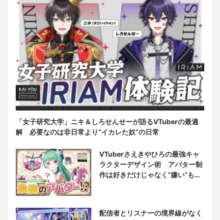
「女子研究大学」ニキ＆しろせんせーが語るVTuberの最適
解 必要なのは非日常より“イカレた奴”の日常
VTuberさえきやひろの最強キャ
ラクターデザイン術 アバター制
作は好きだけじゃなく“嫌い”もブ
チ込む!?
配信者とリスナーの境界線がなく