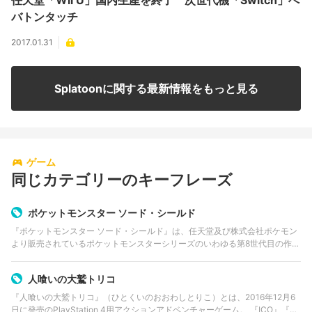
バトンタッチ
2017.01.31
Splatoonに関する最新情報をもっと見る
ゲーム
同じカテゴリーのキーフレーズ
ポケットモンスター ソード・シールド
『ポケットモンスター ソード・シールド』は、任天堂及び株式会社ポケモン
より販売されているポケットモンスターシリーズのいわゆる第8世代目の作
品。略称は「ポケモン剣盾」。 開発はゲームフリーク。ディレクターは大森
滋。プロデューサーは増田順…
人喰いの大鷲トリコ
『人喰いの大鷲トリコ』（ひとくいのおおわしとりこ）とは、2016年12月6
日に発売のPlayStation 4用アクションアドベンチャーゲーム。 『ICO』『ワ