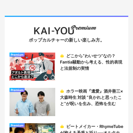
ポップカルチャーの新しい楽しみ方。
Premium
どこから“わいせつ”なの？
Fantia騒動から考える、性的表現
と法規制の実情
Premium
ホラー映画『遺愛』酒井善三×
大森時生 対談 “良かれと思ったこ
と“が呪いを生み、恐怖を生む
Premium
ビートメイカー・RhymeTube
が抱える矛盾と祈り──オルタナ