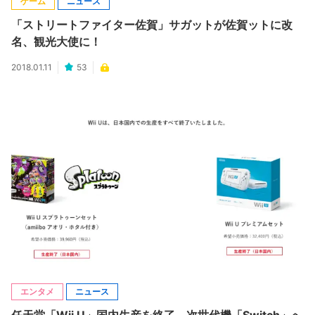
ゲーム
ニュース
「ストリートファイター佐賀」サガットが佐賀ットに改
名、観光大使に！
2018.01.11
53
エンタメ
ニュース
任天堂「Wii U」国内生産を終了 次世代機「Switch」へ