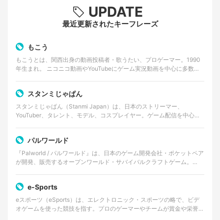
UPDATE
最近更新されたキーフレーズ
もこう
もこうとは、関西出身の動画投稿者・歌うたい、プロゲーマー。1990
年生まれ。 ニコニコ動画やYouTubeにゲーム実況動画を中心に多数の
作品をアップし続けている。ゲーム「ポケット…
スタンミじゃぱん
スタンミじゃぱん（Stanmi Japan）は、日本のストリーマー、
YouTuber、タレント、モデル、コスプレイヤー。ゲーム配信を中心に
活動し、軽妙なトークや企画力を活かしたコン…
パルワールド
『Palworld / パルワールド』は、日本のゲーム開発会社・ポケットペア
が開発、販売するオープンワールド・サバイバルクラフトゲーム。
2024年1月19日にSteamおよびX…
e-Sports
eスポーツ（eSports）は、エレクトロニック・スポーツの略で、ビデ
オゲームを使った競技を指す。プロのゲーマーやチームが賞金や栄誉を
かけて対戦するものであり、観客を伴うイベントや…