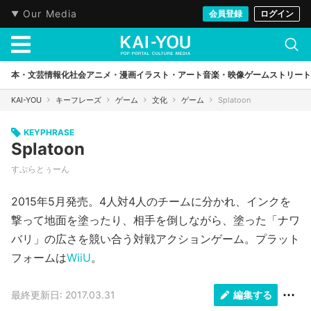
Our Media
会員登録
ログイン
本・文芸
情報化社会
アニメ・漫画
イラスト・アート
音楽・映像
ゲーム
ストリート
KAI-YOU
キーフレーズ
ゲーム
文化
ゲーム
Splatoon
KEYPHRASE
Splatoon
すぷらとぅーん
2015年5月発売。4人対4人のチームに分かれ、インクを
撃って地面を塗ったり、相手を倒しながら、塗った「ナワ
バリ」の広さを競い合う対戦アクションゲーム。プラット
フォームは
WiiU
。
最終更新日: 2017.03.31
編集する