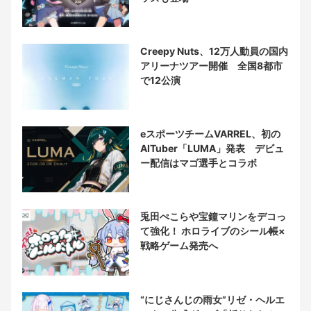
Creepy Nuts、12万人動員の国内
アリーナツアー開催 全国8都市
で12公演
eスポーツチームVARREL、初の
AITuber「LUMA」発表 デビュ
ー配信はマゴ選手とコラボ
兎田ぺこらや宝鐘マリンをデコっ
て強化！ ホロライブのシール帳×
戦略ゲーム発売へ
“にじさんじの雨女”リゼ・ヘルエ