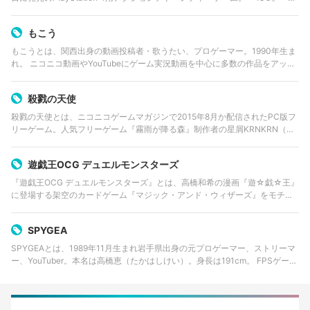
ンダと巨像』で世界的に高い評価をウケたゲームデザイナー上田文人の最新
作。
もこう
もこうとは、関西出身の動画投稿者・歌うたい、プロゲーマー。1990年生ま
れ。 ニコニコ動画やYouTubeにゲーム実況動画を中心に多数の作品をアップ
し続けている。ゲーム「ポケットモンスター」の対戦動画シリーズ「厨ポケ
狩り講座」が有名。得意…
殺戮の天使
殺戮の天使とは、ニコニコゲームマガジンで2015年8月か配信されたPC版フ
リーゲーム。人気フリーゲーム『霧雨が降る森』制作者の星屑KRNKRN（真
田まこと）による第2作となっており、ジャンルはサイコホラー。
遊戯王OCG デュエルモンスターズ
『遊戯王OCG デュエルモンスターズ』とは、高橋和希の漫画『遊☆戯☆王』
に登場する架空のカードゲーム『マジック・アンド・ウィザーズ』をモチー
フにして制作されたトレーディングカードゲーム。コナミデジタルエンタテ
インメントが製作・販売。
SPYGEA
SPYGEAとは、1989年11月生まれ岩手県出身の元プロゲーマー、ストリーマ
ー、YouTuber。本名は高橋恵（たかはしけい）。身長は191cm。 FPSゲーム
『スペシャルフォース』では日本代表として3年連続世界大会に出場してい
る。『V…