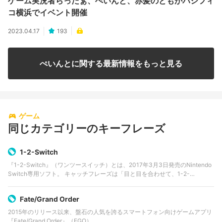
ゲーム実況者らっだぁ、ぺいんと、赤髪のともがパシフィ
コ横浜でイベント開催
2023.04.17
193
ぺいんとに関する最新情報をもっと見る
ゲーム
同じカテゴリーのキーフレーズ
1-2-Switch
『1-2-Switch』（ワンツースイッチ）とは、2017年3月3日発売のNintendo
Switch専用ソフト。 キャッチフレーズは「目と目を合わせて、1-2-
Switch」。Nintendo Switch本体からJoy-Conを…
Fate/Grand Order
2015年のリリース以来、盤石の人気を誇るスマートフォン向けゲームアプリ
『Fate/Grand Order』（FGO）。