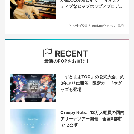
ティブなヒップホップ／プロデュ
ーサー論
> KAI-YOU Premiumをもっと見る
RECENT
最新のPOPをお届け！
「ずとまよTCG」の公式大会、約
3年ぶりに開催 限定カードやグ
ッズも登場
Creepy Nuts、12万人動員の国内
アリーナツアー開催 全国8都市
で12公演