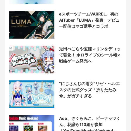
eスポーツチームVARREL、初の
AITuber「LUMA」発表 デビュ
ー配信はマゴ選手とコラボ
兎田ぺこらや宝鐘マリンをデコっ
て強化！ ホロライブのシール帳×
戦略ゲーム発売へ
“にじさんじの雨女”リゼ・ヘルエ
スタの公式グッズ「折りたたみ
傘」がガチすぎる
Ado、さくらみこ、ピーナッツく
ん、花譜ら113組が参加
「YouTube Music Weekend」開