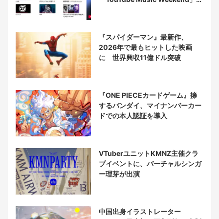
催
『スパイダーマン』最新作、
2026年で最もヒットした映画
に 世界興収11億ドル突破
『ONE PIECEカードゲーム』擁
するバンダイ、マイナンバーカー
ドでの本人認証を導入
VTuberユニットKMNZ主催クラ
ブイベントに、バーチャルシンガ
ー理芽が出演
中国出身イラストレーター