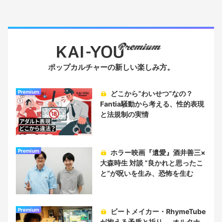
ポップカルチャーの新しい楽しみ方。
Premium
どこから“わいせつ”なの？
Fantia騒動から考える、性的表現
と法規制の実情
Premium
ホラー映画『遺愛』酒井善三×
大森時生 対談 “良かれと思ったこ
と“が呪いを生み、恐怖を生む
Premium
ビートメイカー・RhymeTube
が抱える矛盾と祈り──オルタナ