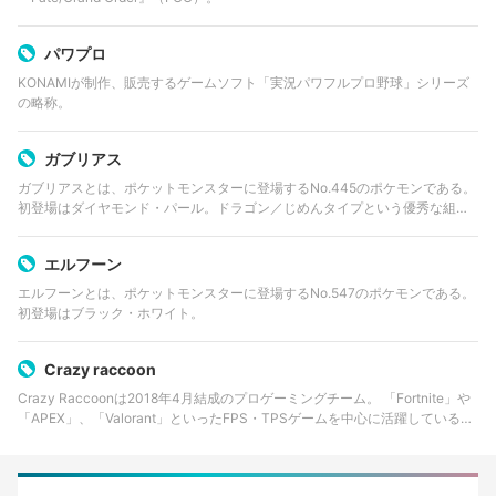
パワプロ
KONAMIが制作、販売するゲームソフト「実況パワフルプロ野球」シリーズ
の略称。
ガブリアス
ガブリアスとは、ポケットモンスターに登場するNo.445のポケモンである。
初登場はダイヤモンド・パール。ドラゴン／じめんタイプという優秀な組み
合わせのタイプを持ち、高速アタッカーとしてシリーズ全編で厨ポケとして
認知されている。
エルフーン
エルフーンとは、ポケットモンスターに登場するNo.547のポケモンである。
初登場はブラック・ホワイト。
Crazy raccoon
Crazy Raccoonは2018年4月結成のプロゲーミングチーム。 「Fortnite」や
「APEX」、「Valorant」といったFPS・TPSゲームを中心に活躍している。
世界大会出場を果たしたプロゲーマーも所属する一方で、人気…