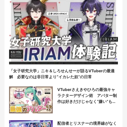
「女子研究大学」ニキ＆しろせんせーが語るVTuberの最適
解 必要なのは非日常より“イカレた奴”の日常
VTuberさえきやひろの最強キャ
ラクターデザイン術 アバター制
作は好きだけじゃなく“嫌い”もブ
チ込む!?
配信者とリスナーの境界線がなく