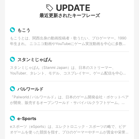
UPDATE
最近更新されたキーフレーズ
もこう
もこうとは、関西出身の動画投稿者・歌うたい、プロゲーマー。1990
年生まれ。 ニコニコ動画やYouTubeにゲーム実況動画を中心に多数の
作品をアップし続けている。ゲーム「ポケット…
スタンミじゃぱん
スタンミじゃぱん（Stanmi Japan）は、日本のストリーマー、
YouTuber、タレント、モデル、コスプレイヤー。ゲーム配信を中心に
活動し、軽妙なトークや企画力を活かしたコン…
パルワールド
『Palworld / パルワールド』は、日本のゲーム開発会社・ポケットペア
が開発、販売するオープンワールド・サバイバルクラフトゲーム。
2024年1月19日にSteamおよびX…
e-Sports
eスポーツ（eSports）は、エレクトロニック・スポーツの略で、ビデ
オゲームを使った競技を指す。プロのゲーマーやチームが賞金や栄誉を
かけて対戦するものであり、観客を伴うイベントや…