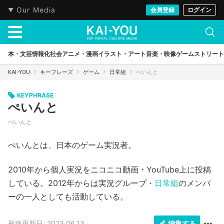
Our Media
会員登録
ログイン
本・文芸
情報化社会
アニメ・漫画
イラスト・アート
音楽・映像
ゲーム
ストリート
KAI-YOU
キーフレーズ
ゲーム
日常組
ぺいんと
KEYPHRASE
ぺいんと
ぺいんと
ぺいんとは、日本のゲーム実況者。
2010年から個人実況をニコニコ動画・YouTube上に投稿
している。2012年からは実況グループ・
日常組
のメンバ
ーの一人としても活動している。
最終更新日: 2023.06.13
編集する