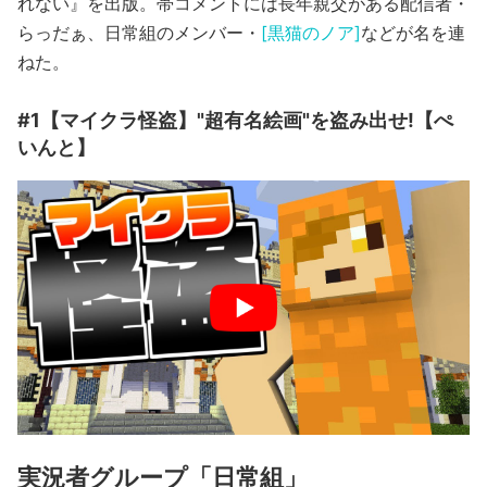
れない』を出版。帯コメントには長年親交がある配信者・
らっだぁ、日常組のメンバー・
[黒猫のノア]
などが名を連
ねた。
#1【マイクラ怪盗】"超有名絵画"を盗み出せ!【ぺ
いんと】
実況者グループ「日常組」