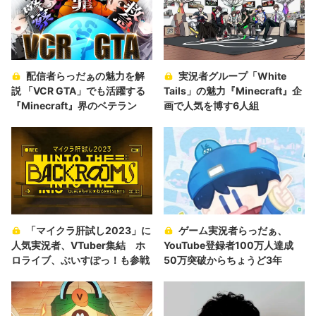
配信者らっだぁの魅力を解
実況者グループ「White
説 「VCR GTA」でも活躍する
Tails」の魅力『Minecraft』企
『Minecraft』界のベテラン
画で人気を博す6人組
「マイクラ肝試し2023」に
ゲーム実況者らっだぁ、
人気実況者、VTuber集結 ホ
YouTube登録者100万人達成
ロライブ、ぶいすぽっ！も参戦
50万突破からちょうど3年