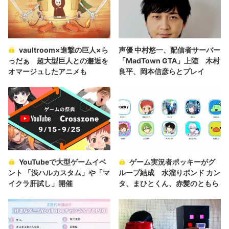
vaultroom×進撃の巨人×ら
声優 中村悠一、配信者サーバー
っだぁ 超大型巨人との邂逅を
「MadTown GTA」上陸 木村
オマージュしたアニメも
良平、岡本信彦らとプレイ
YouTubeで大型ゲームイベ
ゲーム実況者ポッキーがグ
ント 「渋ハルカスタム」や「マ
ループ結成 水溜りボンド カン
イクラ肝試し」開催
タ、まひとくん、赤髪のともら