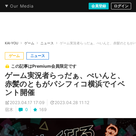
Our Media
本・文芸
情報化社会
アニメ・漫画
イラスト・アート
音楽・映像
会員登録
ゲーム
ログイン
ストリート
KAI-YOU
ゲーム
ニュース
ゲーム実況者らっだぁ、ぺいんと、赤髪のともが
ゲーム
ニュース
この記事はPremium会員限定です
ゲーム実況者らっだぁ、ぺいんと、
赤髪のともがパシフィコ横浜でイベ
ント開催
2023.04.17 17:09
2023.04.28 11:12
宿木
0
169