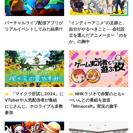
バーチャルライブ配信アプリが
“インディーアニメ“の足跡と、
リアルイベントしてみた結果!?
自分がやるべきこと──会社設
立を選んだアニメーター「のを
か」の胸中
「マイクラ肝試し2024」に
NHKラジオで赤髪のとも×
VTuberや人気配信者が集結
ぺいんとの番組を放送
にじさんじ、ホロライブも多数
『Minecraft』実況の旗手
参加