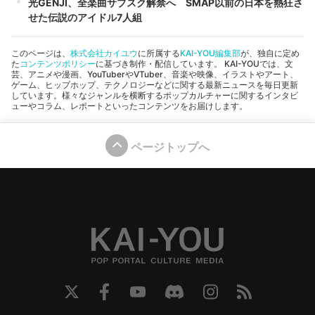
光GENJI、全楽曲サブスク解禁へ SMAP以前の日本を熱狂さ
せた伝説のアイドル7人組
このページは、
株式会社カイユウ
に所属する
KAI-YOU編集部
が、独自に定め
た
コンテンツポリシー
に基づき制作・配信しています。 KAI-YOUでは、文
芸、アニメや漫画、YouTuberやVTuber、音楽や映像、イラストやアート、
ゲーム、ヒップホップ、テクノロジーなどに関する最新ニュースを毎日更新
しています。様々なジャンルを横断するポップカルチャーに関するインタビ
ューやコラム、レポートといったコンテンツをお届けします。
ページトップへ