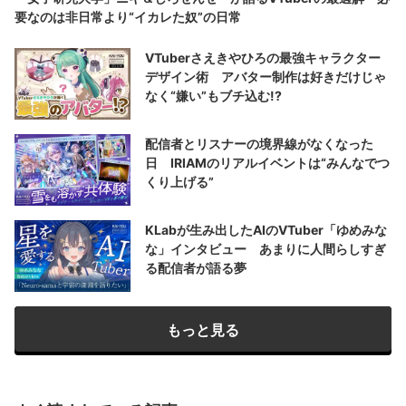
要なのは非日常より“イカレた奴”の日常
VTuberさえきやひろの最強キャラクター
デザイン術 アバター制作は好きだけじゃ
なく“嫌い”もブチ込む!?
配信者とリスナーの境界線がなくなった
日 IRIAMのリアルイベントは“みんなでつ
くり上げる”
KLabが生み出したAIのVTuber「ゆめみな
な」インタビュー あまりに人間らしすぎ
る配信者が語る夢
もっと見る