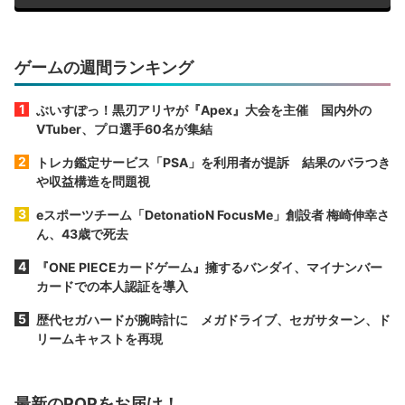
ゲームの週間ランキング
ぶいすぽっ！黒刃アリヤが『Apex』大会を主催 国内外の
VTuber、プロ選手60名が集結
トレカ鑑定サービス「PSA」を利用者が提訴 結果のバラつき
や収益構造を問題視
eスポーツチーム「DetonatioN FocusMe」創設者 梅崎伸幸さ
ん、43歳で死去
『ONE PIECEカードゲーム』擁するバンダイ、マイナンバー
カードでの本人認証を導入
歴代セガハードが腕時計に メガドライブ、セガサターン、ド
リームキャストを再現
最新のPOPをお届け！