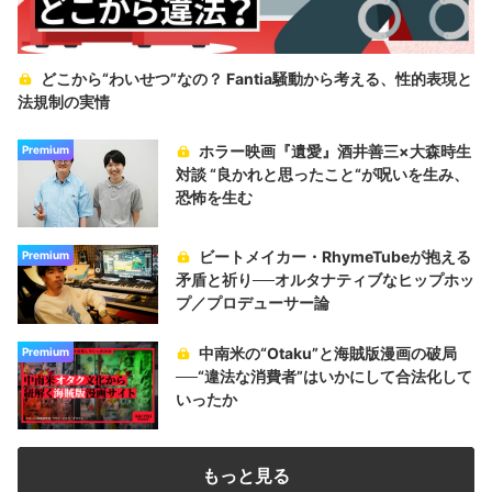
どこから“わいせつ”なの？ Fantia騒動から考える、性的表現と
法規制の実情
ホラー映画『遺愛』酒井善三×大森時生
Premium
対談 “良かれと思ったこと“が呪いを生み、
恐怖を生む
ビートメイカー・RhymeTubeが抱える
Premium
矛盾と祈り──オルタナティブなヒップホッ
プ／プロデューサー論
中南米の“Otaku”と海賊版漫画の破局
Premium
──“違法な消費者”はいかにして合法化して
いったか
もっと見る