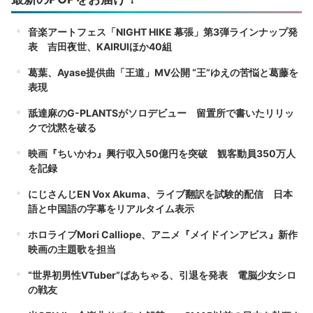
音楽アートフェス「NIGHT HIKE 幕張」第3弾ラインナップ発
表 吉田夜世、KAIRUIほか40組
葛葉、Ayase提供曲「王道」MV公開 “王”ゆえの苦悩と葛藤を
表現
舐達麻のG-PLANTSがソロデビュー 留置所で書いたリリッ
クで沈黙を破る
映画『ちいかわ』興行収入50億円を突破 観客動員350万人
を記録
にじさんじEN Vox Akuma、ライブ翻訳を試験的配信 日本
語と中国語の字幕をリアルタイム表示
ホロライブMori Calliope、アニメ『メイドインアビス』新作
映画の主題歌を担当
“世界初男性VTuber”ばあちゃる、引退を発表 電脳少女シロ
の戦友