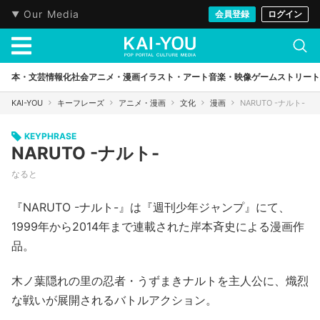
Our Media
会員登録
ログイン
本・文芸
情報化社会
アニメ・漫画
イラスト・アート
音楽・映像
ゲーム
ストリート
KAI-YOU
キーフレーズ
アニメ・漫画
文化
漫画
NARUTO -ナルト-
KEYPHRASE
NARUTO -ナルト-
なると
『NARUTO -ナルト-』は『週刊少年ジャンプ』にて、
1999年から2014年まで連載された岸本斉史による漫画作
品。
木ノ葉隠れの里の忍者・うずまきナルトを主人公に、熾烈
な戦いが展開されるバトルアクション。