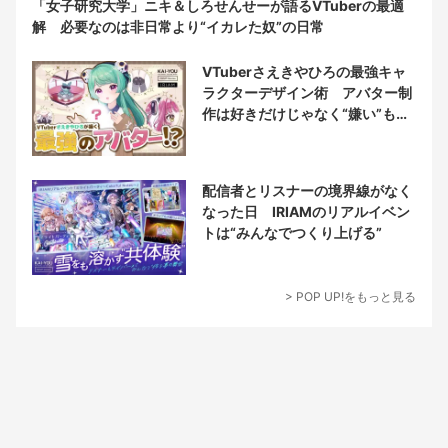
「女子研究大学」ニキ＆しろせんせーが語るVTuberの最適
解 必要なのは非日常より“イカレた奴”の日常
VTuberさえきやひろの最強キャ
ラクターデザイン術 アバター制
作は好きだけじゃなく“嫌い”もブ
チ込む!?
配信者とリスナーの境界線がなく
なった日 IRIAMのリアルイベン
トは“みんなでつくり上げる”
> POP UP!をもっと見る