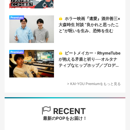
Premium
ホラー映画『遺愛』酒井善三×
大森時生 対談 “良かれと思ったこ
と“が呪いを生み、恐怖を生む
Premium
ビートメイカー・RhymeTube
が抱える矛盾と祈り──オルタナ
ティブなヒップホップ／プロデュ
ーサー論
> KAI-YOU Premiumをもっと見る
RECENT
最新のPOPをお届け！