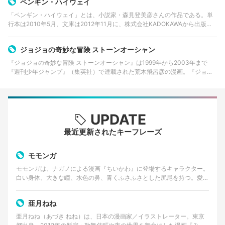
ペンギン・ハイウェイ
「ペンギン・ハイウェイ」とは、小説家・森見登美彦さんの作品である。単
行本は2010年5月、文庫は2012年11月に、株式会社KADOKAWAから出版さ
れた。 同年、第31回SF大賞を受賞。 2018年8月17日にはアニメーション…
ジョジョの奇妙な冒険 ストーンオーシャン
『ジョジョの奇妙な冒険 ストーンオーシャン』は1999年から2003年まで
『週刊少年ジャンプ』（集英社）で連載された荒木飛呂彦の漫画。『ジョジ
ョの奇妙な冒険』の第6部。コミックスは全17巻が刊行されている。2021年4
月にアニメ化が発表、シ…
UPDATE
最近更新されたキーフレーズ
モモンガ
モモンガは、ナガノによる漫画『ちいかわ』に登場するキャラクター。
白い身体、大きな瞳、水色の鼻、青くふさふさとした尻尾を持つ。愛ら
しい外見とは対照的に、口調は尊大で、他者へ無理な要求…
亜月ねね
亜月ねね（あづき ねね）は、日本の漫画家／イラストレーター。東京