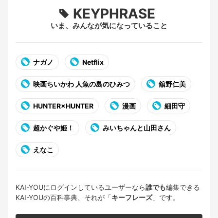
KEYPHRASE
いま、みんなが気になっていること
ナガノ
Netflix
映画ちいかわ 人魚の島のひみつ
舘野仁美
HUNTER×HUNTER
漫画
細田守
超かぐや姫！
みいちゃんと山田さん
えなこ
KAI-YOUにログインしているユーザーなら
誰でも
編集できる
KAI-YOUの百科事典、それが「
キーフレーズ
」です。