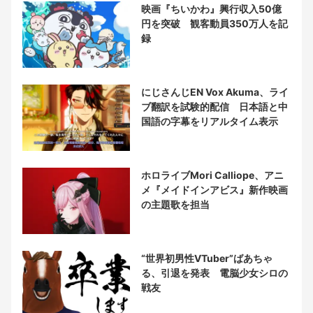
映画『ちいかわ』興行収入50億
円を突破 観客動員350万人を記
録
にじさんじEN Vox Akuma、ライ
ブ翻訳を試験的配信 日本語と中
国語の字幕をリアルタイム表示
ホロライブMori Calliope、アニ
メ『メイドインアビス』新作映画
の主題歌を担当
“世界初男性VTuber”ばあちゃ
る、引退を発表 電脳少女シロの
戦友