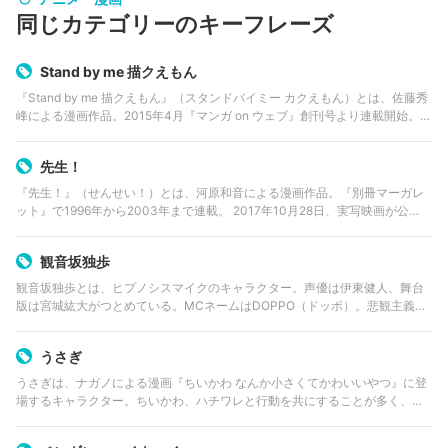
同じカテゴリーのキーフレーズ
Stand by me 描クえもん
『Stand by me 描クえもん』（スタンドバイミー カクえもん）とは、佐藤秀
峰による漫画作品。2015年4月『マンガ on ウェブ』創刊号より連載開始。そ
の後、2015年11月20日よりWebマガジン「トーチ」（リイド社）にて掲載。
2…
先生！
『先生！』（せんせい！）とは、河原和音による漫画作品。『別冊マーガレ
ット』で1996年から2003年まで連載。 2017年10月28日、実写映画が公
開。
観音坂独歩
観音坂独歩とは、ヒプノシスマイクのキャラクター。声優は伊東健人、舞台
版は宮城紘大がつとめている。MCネームはDOPPO（ドッポ）。悲観主義者
で、常にネガティブシンキング。 5月15日生まれ、⾝⻑175cm、体重59kg、
血液型はO型、29…
うさぎ
うさぎは、ナガノによる漫画『ちいかわ なんか小さくてかわいいやつ』に登
場するキャラクター。ちいかわ、ハチワレと行動を共にすることが多く、作
品を代表する主要キャラクターの一人である。 黄色がかった身体と長い耳が
特徴。「ウラ」「ヤハ」「フゥン…