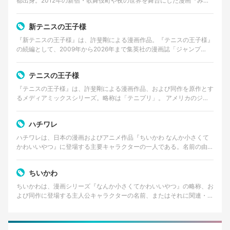
都出身。2012年の新宿・歌舞伎町や夜の世界を舞台にした漫画『みい
ちゃんと山田さん』の作者として知られる。 美術大…
新テニスの王子様
『新テニスの王子様』は、許斐剛による漫画作品。『テニスの王子様』
の続編として、2009年から2026年まで集英社の漫画誌「ジャンプ
SQ.」で連載された。 2026年8月4日発売の…
テニスの王子様
『テニスの王子様』は、許斐剛による漫画作品、および同作を原作とす
るメディアミックスシリーズ。略称は「テニプリ」。 アメリカのジュ
ニア大会で優勝経験を持つ天才テニスプレイヤー・越前…
ハチワレ
ハチワレは、日本の漫画およびアニメ作品『ちいかわ なんか小さくて
かわいいやつ』に登場する主要キャラクターの一人である。名前の由来
は、猫の顔に見られる「八割れ」と呼ばれる模様に似てい…
ちいかわ
ちいかわは、漫画シリーズ『なんか小さくてかわいいやつ』の略称、お
よび同作に登場する主人公キャラクターの名前、またはそれに関連・付
随するキャラクターコンテンツ全般を指す。作者はイラス…