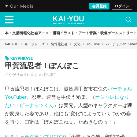
Our Media
会員登録
ログイン
本・文芸
情報化社会
アニメ・漫画
イラスト・アート
音楽・映像
ゲーム
ストリート
KAI-YOU
キーフレーズ
情報化社会
文化
YouTube
バーチャルYouTuber
KEYPHRASE
甲賀流忍者！ぽんぽこ
こうがりゅうにんじゃ ぽんぽこ
甲賀流忍者！ぽんぽこは、滋賀県甲賀市在住の
バーチャル
YouTuber
、忍者。運営を手伝う兄ぽこ（
オシャレになり
たい！ピーナッツくん
）は実兄。人型のキャラクターは狸
が変身した姿であり、他にも“変化”によっていくつかの姿
を持つ。口癖は「ぽんぽこねぇ、たぬきなのっ！」。
ゆるキャラグランプリ2020
「企業・その他」部門で優