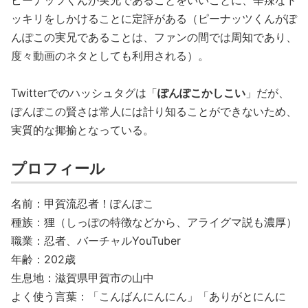
ピーナッツくんが実兄であることをいいことに、辛辣なド
ッキリをしかけることに定評がある（ピーナッツくんがぽ
んぽこの実兄であることは、ファンの間では周知であり、
度々動画のネタとしても利用される）。
Twitterでのハッシュタグは「
ぽんぽこかしこい
」だが、
ぽんぽこの賢さは常人には計り知ることができないため、
実質的な揶揄となっている。
プロフィール
名前：甲賀流忍者！ぽんぽこ
種族：狸（しっぽの特徴などから、アライグマ説も濃厚）
職業：忍者、バーチャルYouTuber
年齢：202歳
生息地：滋賀県甲賀市の山中
よく使う言葉：「こんばんにんにん」「ありがとにんに