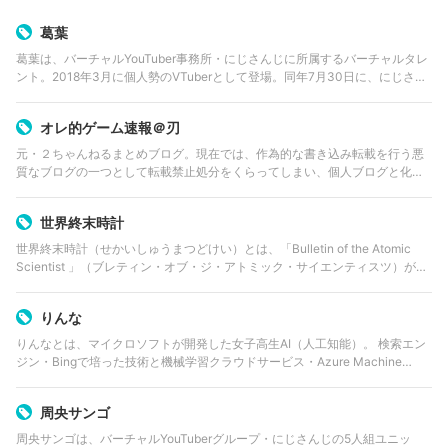
葛葉
葛葉は、バーチャルYouTuber事務所・にじさんじに所属するバーチャルタレ
ント。2018年3月に個人勢のVTuberとして登場。同年7月30日に、にじさん
じゲーマーズへの所属が発表され、にじさんじへと所属することとなった。
2021年3月の…
オレ的ゲーム速報＠刃
元・２ちゃんねるまとめブログ。現在では、作為的な書き込み転載を行う悪
質なブログの一つとして転載禁止処分をくらってしまい、個人ブログと化し
ている。ただのゲームやアニメを中心に扱う。管理人のJinはニコニコ生放送
などでたまに顔出し配信を行ってい…
世界終末時計
世界終末時計（せかいしゅうまつどけい）とは、「Bulletin of the Atomic
Scientist 」（ブレティン・オブ・ジ・アトミック・サイエンティスツ）が発
表している、人類による地球破壊（終末）までの残り時間を概念的に示す
時…
りんな
りんなとは、マイクロソフトが開発した女子高生AI（人工知能）。 検索エン
ジン・Bingで培った技術と機械学習クラウドサービス・Azure Machine
Learningを組み合わせて生まれたLINEの人工知能型公式アカウントで、LI…
周央サンゴ
周央サンゴは、バーチャルYouTuberグループ・にじさんじの5人組ユニッ