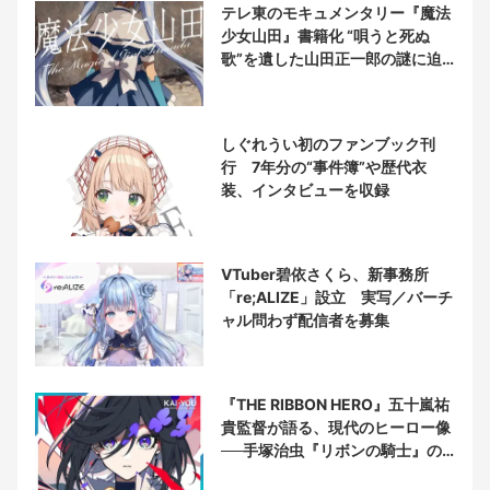
テレ東のモキュメンタリー『魔法
少女山田』書籍化 “唄うと死ぬ
歌”を遺した山田正一郎の謎に迫
る
しぐれうい初のファンブック刊
行 7年分の“事件簿”や歴代衣
装、インタビューを収録
VTuber碧依さくら、新事務所
「re;ALIZE」設立 実写／バーチ
ャル問わず配信者を募集
『THE RIBBON HERO』五十嵐祐
貴監督が語る、現代のヒーロー像
──手塚治虫『リボンの騎士』の
衝撃を再演する