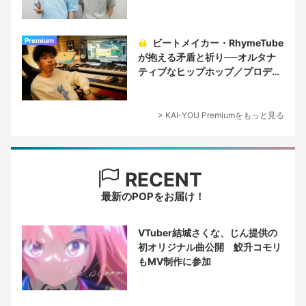
Premium
ビートメイカー・RhymeTube
が抱える矛盾と祈り──オルタナ
ティブなヒップホップ／プロデュ
ーサー論
> KAI-YOU Premiumをもっと見る
RECENT
最新のPOPをお届け！
VTuber結城さくな、じん提供の
初オリジナル曲公開 鮫升コモリ
もMV制作に参加