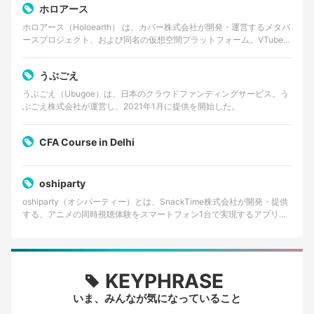
ホロアース
ホロアース（Holoearth） は、カバー株式会社が開発・運営するメタバ
ースプロジェクト、および同名の仮想空間プラットフォーム。VTuber
グループ・ホロライブプロダクションの世…
うぶごえ
うぶごえ（Ubugoe）は、日本のクラウドファンディングサービス。う
ぶごえ株式会社が運営し、2021年1月に提供を開始した。
CFA Course in Delhi
oshiparty
oshiparty（オシパーティー）とは、SnackTime株式会社が開発・提供
する、アニメの同時視聴体験をスマートフォン1台で実現するアプリケ
ーションである。主にiOS向けに提供…
KEYPHRASE
いま、みんなが気になっていること