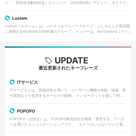
ト・「世怜音演劇同好会」のメンバー。2020年8月にデビュー。 キャラクタ
ーデザインはイラストレーター・[葉山えいし](https://twitter.com/ha_…
Luxiem
Luxiem（ルクシム）は、バーチャルライバーグループ・にじさんじが英語圏
に展開するNIJISANJI EN所属のグループ。メンバーは、Ike Eveland（アイ
ク・イーヴランド）、Mysta Rias（ミスタ・リアス）、Vox Akum…
UPDATE
最近更新されたキーフレーズ
ITサービス
ITサービスとは、情報技術を用いて、ユーザーに機能や体験、情報、取
引環境などを提供するサービスの総称。 インターネットを通じて利用
するWebサービスやクラウドサービス、動画・音楽…
POPOPO
POPOPO（ぽぽぽ）は、POPOPO株式会社が開発・運営する、アバタ
ーを用いたコミュニケーションアプリ。「カメラのいらないテレビ電
話」をコンセプトに掲げ、ユーザーは顔出しをせずに…