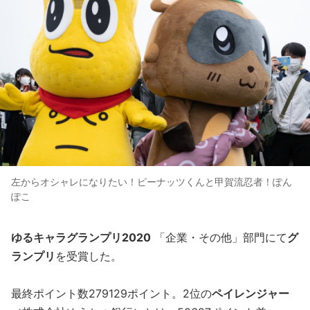
左からオシャレになりたい！ピーナッツくんと甲賀流忍者！ぽん
ぽこ
ゆるキャラグランプリ2020
「企業・その他」部門にて
グ
ランプリ
を受賞した。
最終ポイント数279129ポイント。2位の
ペイレンジャー