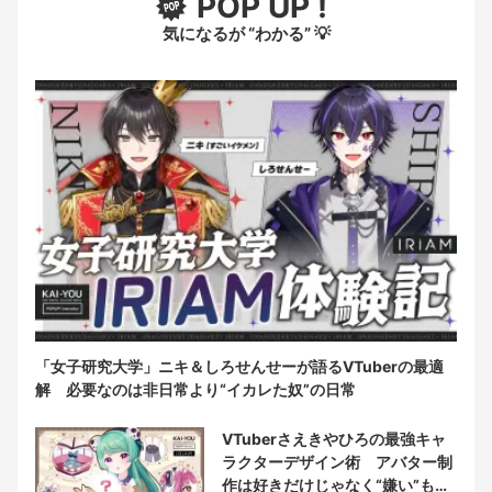
POP UP !
気になるが “わかる” 💡
「女子研究大学」ニキ＆しろせんせーが語るVTuberの最適
解 必要なのは非日常より“イカレた奴”の日常
VTuberさえきやひろの最強キャ
ラクターデザイン術 アバター制
作は好きだけじゃなく“嫌い”もブ