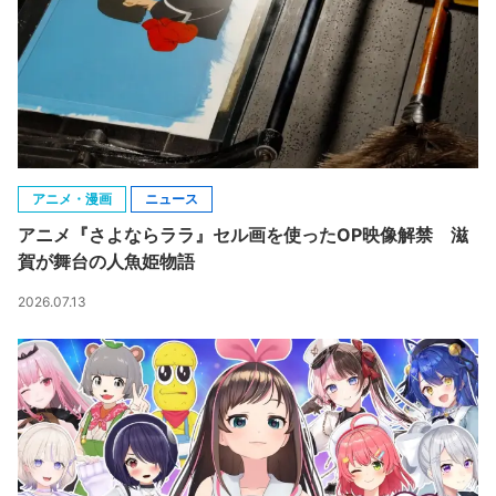
アニメ・漫画
ニュース
アニメ『さよならララ』セル画を使ったOP映像解禁 滋
賀が舞台の人魚姫物語
2026.07.13