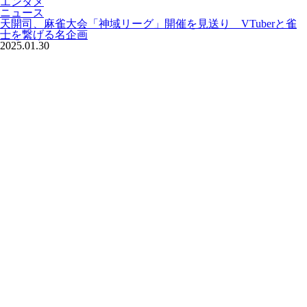
エンタメ
ニュース
天開司、麻雀大会「神域リーグ」開催を見送り VTuberと雀
士を繋げる名企画
2025.01.30