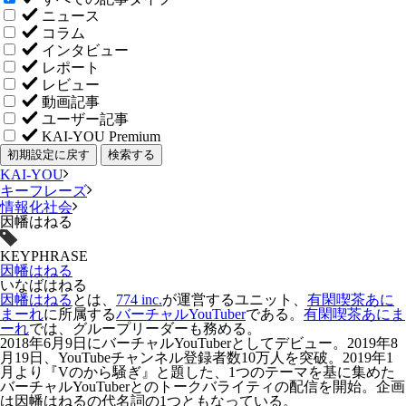
ニュース
コラム
インタビュー
レポート
レビュー
動画記事
ユーザー記事
KAI-YOU Premium
初期設定に戻す
検索する
KAI-YOU
キーフレーズ
情報化社会
因幡はねる
KEYPHRASE
因幡はねる
いなばはねる
因幡はねる
とは、
774 inc.
が運営するユニット、
有閑喫茶あに
まーれ
に所属する
バーチャルYouTuber
である。
有閑喫茶あにま
ーれ
では、グループリーダーも務める。
2018年6月9日にバーチャルYouTuberとしてデビュー。2019年8
月19日、YouTubeチャンネル登録者数10万人を突破。2019年1
月より『Vのから騒ぎ』と題した、1つのテーマを基に集めた
バーチャルYouTuberとのトークバライティの配信を開始。企画
は因幡はねるの代名詞の1つともなっている。