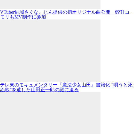
VTuber結城さくな、じん提供の初オリジナル曲公開 鮫升コ
モリもMV制作に参加
テレ東のモキュメンタリー『魔法少女山田』書籍化 “唄うと死
ぬ歌”を遺した山田正一郎の謎に迫る