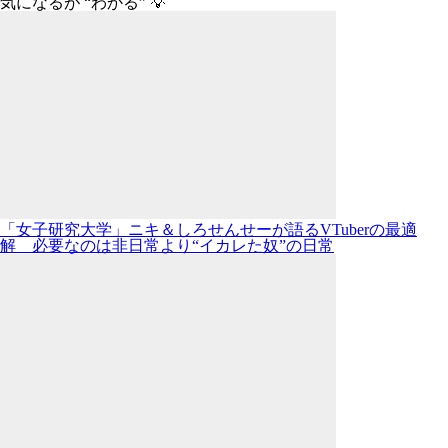
気になるが “わかる” 💡
「女子研究大学」ニキ＆しろせんせーが語るVTuberの最適
解 必要なのは非日常より“イカレた奴”の日常