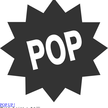
POP UP !