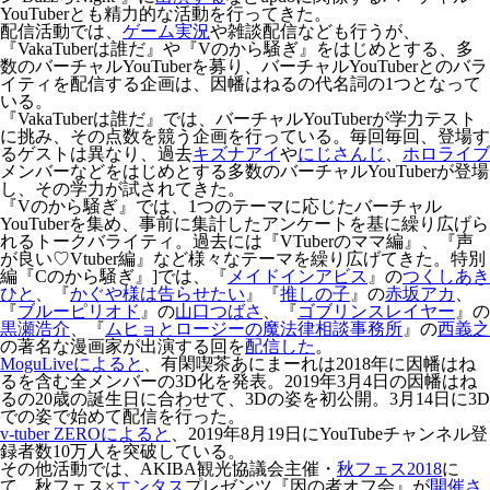
YouTuberとも精力的な活動を行ってきた。
配信活動では、
ゲーム実況
や雑談配信なども行うが、
『VakaTuberは誰だ』や『Vのから騒ぎ』をはじめとする、多
数のバーチャルYouTuberを募り、バーチャルYouTuberとのバラ
イティを配信する企画は、因幡はねるの代名詞の1つとなって
いる。
『VakaTuberは誰だ』では、バーチャルYouTuberが学力テスト
に挑み、その点数を競う企画を行っている。毎回毎回、登場す
るゲストは異なり、過去
キズナアイ
や
にじさんじ
、
ホロライブ
メンバーなどをはじめとする多数のバーチャルYouTuberが登場
し、その学力が試されてきた。
『Vのから騒ぎ』では、1つのテーマに応じたバーチャル
YouTuberを集め、事前に集計したアンケートを基に繰り広げら
れるトークバライティ。過去には『VTuberのママ編』、『声
が良い♡Vtuber編』など様々なテーマを繰り広げてきた。特別
編『Cのから騒ぎ』]では、『
メイドインアビス
』の
つくしあき
ひと
、『
かぐや様は告らせたい
』『
推しの子
』の
赤坂アカ
、
『
ブルーピリオド
』の
山口つばさ
、『
ゴブリンスレイヤー
』の
黒瀬浩介
、『
ムヒョとロージーの魔法律相談事務所
』の
西義之
の著名な漫画家が出演する回を
配信した
。
MoguLiveによると
、有閑喫茶あにまーれは2018年に因幡はね
るを含む全メンバーの3D化を発表。2019年3月4日の因幡はね
るの20歳の誕生日に合わせて、3Dの姿を初公開。3月14日に3D
での姿で始めて配信を行った。
v-tuber ZEROによると
、2019年8月19日にYouTubeチャンネル登
録者数10万人を突破している。
その他活動では、AKIBA観光協議会主催・
秋フェス2018
に
て、秋フェス×
エンタス
プレゼンツ『因の者オフ会』が
開催さ