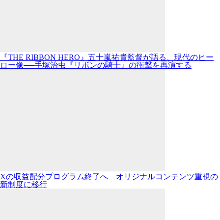
『THE RIBBON HERO』五十嵐祐貴監督が語る、現代のヒー
ロー像──手塚治虫『リボンの騎士』の衝撃を再演する
Xの収益配分プログラム終了へ オリジナルコンテンツ重視の
新制度に移行