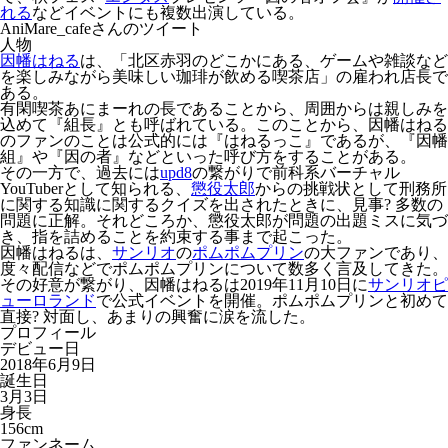
れる
などイベントにも複数出演している。
AniMare_cafeさんのツイート
人物
因幡はねる
は、「北区赤羽のどこかにある、ゲームや雑談など
を楽しみながら美味しい珈琲が飲める喫茶店」の雇われ店長で
ある。
有閑喫茶あにまーれの長であることから、周囲からは親しみを
込めて『組長』とも呼ばれている。このことから、因幡はねる
のファンのことは公式的には『はねるっこ』であるが、『因幡
組』や『因の者』などといった呼び方をすることがある。
その一方で、過去には
upd8
の繋がりで前科系バーチャル
YouTuberとして知られる、
懲役太郎
からの挑戦状として刑務所
に関する知識に関するクイズを出されたときに、見事? 多数の
問題に正解。それどころか、懲役太郎が問題の出題ミスに気づ
き、指を詰めることを約束する事まで起こった。
因幡はねるは、
サンリオ
の
ポムポムプリン
の大ファンであり、
度々配信などでポムポムプリンについて数多く言及してきた。
その好意が繋がり、因幡はねるは2019年11月10日に
サンリオピ
ューロランド
で公式イベントを開催。ポムポムプリンと初めて
直接? 対面し、あまりの興奮に涙を流した。
プロフィール
デビュー日
2018年6月9日
誕生日
3月3日
身長
156cm
ファンネーム