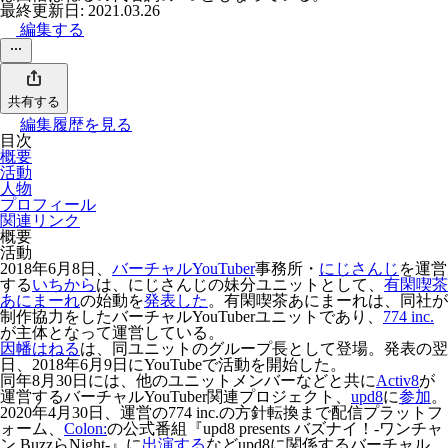
最終更新日: 2021.03.26
編集する
共有する
編集履歴を見る
目次
概要
活動
人物
プロフィール
関連リンク
概要
活動
2018年6月8日、
バーチャルYouTuber
事務所・
にじさんじ
を運営
する
いちから
は、にじさんじの妹分ユニットとして、
有閑喫茶
あにまーれ
の始動を
発表した
。有閑喫茶あにまーれは、同社が
制作協力をしたバーチャルYouTuberユニットであり、
774 inc.
が主体となって運営している。
因幡はねる
は、同ユニットのグループ長として登場。発表の翌
日、2018年6月9日にYouTubeで活動を開始した。
同年8月30日には、他のユニットメンバーなどと共に
Activ8
が
運営するバーチャルYouTuber関連プロジェクト、
upd8
に
参加
。
2020年4月30日、運営の774 inc.の方針転換まで配信プラットフ
ォーム、
Colon:
の公式番組『upd8 presents バズナイ！-ワンチャ
ン BuzzらNight-』に
出演する
などupd8に関係するバーチャル