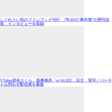
しぐれうい初のファンブック刊行 7年分の“事件簿”や歴代衣
装、インタビューを収録
VTuber碧依さくら、新事務所「re;ALIZE」設立 実写／バーチ
ャル問わず配信者を募集