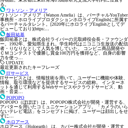
る。
ワトソン・アメリア
ワトソン・アメリア（Watson Amelia）は、バーチャルYouTuber
事務所・ホロライブプロダクションホロライブEnglishに所属す
るバーチャルタレント。[2020年にホロライブEnglishとしてデ
ビューしており](https:…
飯田祐基
飯田祐基とは、株式会社ライバーの元取締役会長・ファウンダ
ー。1992年、愛知県生まれ。学生時代はニコニコ生放送の配信
者・りなりなとして人気を博していた。 コンビニ商品開発や
ＣＭコンテストで優勝し賞金100万円を獲得など、自身の影響
力を使っ…
UPDATE
最近更新されたキーフレーズ
ITサービス
ITサービスとは、情報技術を用いて、ユーザーに機能や体験、
情報、取引環境などを提供するサービスの総称。 インターネ
ットを通じて利用するWebサービスやクラウドサービス、動
画・音楽…
POPOPO
POPOPO（ぽぽぽ）は、POPOPO株式会社が開発・運営する、
アバターを用いたコミュニケーションアプリ。「カメラのいら
ないテレビ電話」をコンセプトに掲げ、ユーザーは顔出しをせ
ずに…
ホロアース
ホロアース（Holoearth） は、カバー株式会社が開発・運営す