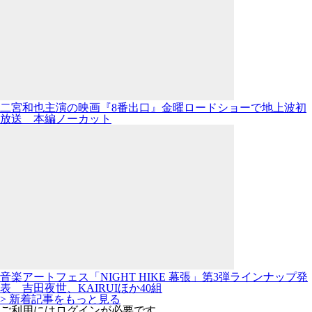
二宮和也主演の映画『8番出口』金曜ロードショーで地上波初
放送 本編ノーカット
音楽アートフェス「NIGHT HIKE 幕張」第3弾ラインナップ発
表 吉田夜世、KAIRUIほか40組
> 新着記事をもっと見る
ご利用にはログインが必要です