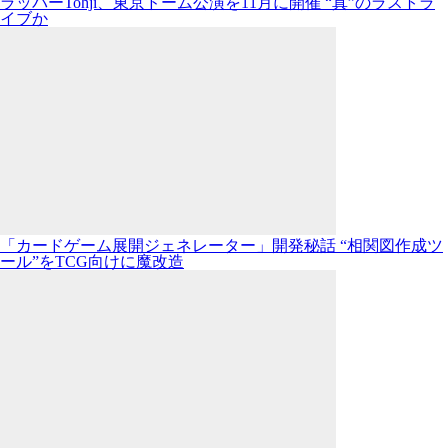
ラッパーTohji、東京ドーム公演を11月に開催 “真”のラストラ
イブか
「カードゲーム展開ジェネレーター」開発秘話 “相関図作成ツ
ール”をTCG向けに魔改造