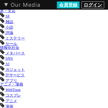
Our Media
会員登録
ログイン
KAI-YOU（カイユウ）- 世界と遊ぶポップカルチャーメディア
本・文芸
SF
雑誌
小説
評論
ミステリー
セール
情報化社会
メタバース
SNS
AI
ガジェット
ITサービス
アプリ
アニメ・漫画
WebToon
コスプレ
アニメ
漫画