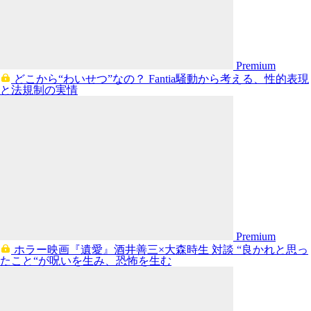
Premium
どこから“わいせつ”なの？ Fantia騒動から考える、性的表現
と法規制の実情
Premium
ホラー映画『遺愛』酒井善三×大森時生 対談 “良かれと思っ
たこと“が呪いを生み、恐怖を生む