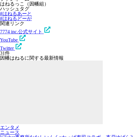
はねるっこ（因幡組）
ハッシュタグ
#はねるあーと
#はねるどーが
関連リンク
7774 inc.公式サイト
YouTube
Twitter
31件
因幡はねるに関する最新情報
エンタメ
ニュース