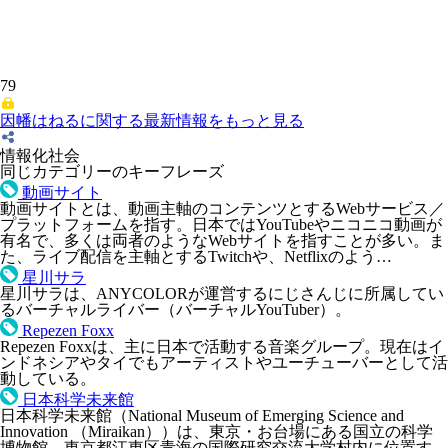
79
因幡はねるに関する最新情報をもっと見る
情報化社会
同じカテゴリーのキーフレーズ
動画サイト
動画サイトとは、動画主軸のコンテンツとするWebサービス／
プラットフォームを指す。日本ではYouTubeやニコニコ動画が
有名で、多くは両者のようなWebサイトを指すことが多い。ま
た、ライブ配信を主軸とするTwitchや、Netflixのよう…
星川サラ
星川サラは、ANYCOLORが運営するにじさんじに所属してい
るバーチャルライバー（バーチャルYouTuber）。
Repezen Foxx
Repezen Foxxは、主に日本で活動する音楽グループ。現在はイ
ンドネシアやタイでもアーティストやユーチューバーとして活
動している。
日本科学未来館
日本科学未来館（National Museum of Emerging Science and
Innovation （Miraikan））は、東京・お台場にある国立の科学
博物館。東京都江東区青海の国際研究交流大学村内に位置す