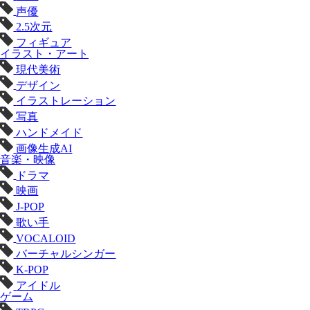
声優
2.5次元
フィギュア
イラスト・アート
現代美術
デザイン
イラストレーション
写真
ハンドメイド
画像生成AI
音楽・映像
ドラマ
映画
J-POP
歌い手
VOCALOID
バーチャルシンガー
K-POP
アイドル
ゲーム