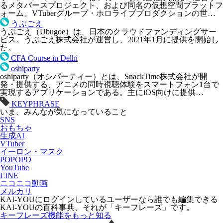
るメタバースプロジェクト、および同名の仮想空間プラットフ
ォーム。VTuberグループ・ホロライブプロダクションの世…
うぶごえ
うぶごえ（Ubugoe）は、日本のクラウドファンディングサー
ビス。うぶごえ株式会社が運営し、2021年1月に提供を開始し
た。
CFA Course in Delhi
oshiparty
oshiparty（オシパーティー）とは、SnackTime株式会社が開
発・提供する、アニメの同時視聴体験をスマートフォン1台で
実現するアプリケーションである。主にiOS向けに提供…
KEYPHRASE
いま、みんなが気になっていること
SNS
おもちゃ
生成AI
VTuber
イーロン・マスク
POPOPO
YouTube
LINE
ニコニコ動画
メルカリ
KAI-YOUにログインしているユーザーなら
誰でも
編集できる
KAI-YOUの百科事典、それが「
キーフレーズ
」です。
キーフレーズ機能をもっと知る