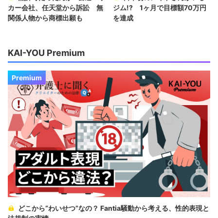
カー会社、任天堂から訴訟 無
ジム!? 1ヶ月で目標額70万円
関係人物から商標出願も
を達成
KAI-YOU Premium
Premium
どこから“わいせつ”なの？ Fantia騒動から考える、性的表現と