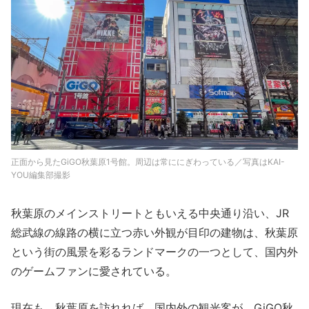
正面から見たGiGO秋葉原1号館。周辺は常ににぎわっている／写真はKAI-
YOU編集部撮影
秋葉原のメインストリートともいえる中央通り沿い、JR
総武線の線路の横に立つ赤い外観が目印の建物は、秋葉原
という街の風景を彩るランドマークの一つとして、国内外
のゲームファンに愛されている。
現在も、秋葉原を訪れれば、国内外の観光客が、GiGO秋