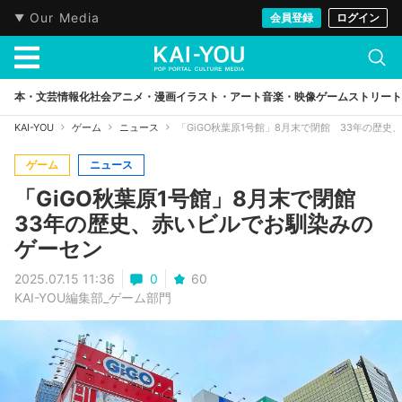
Our Media
会員登録
ログイン
本・文芸
情報化社会
アニメ・漫画
イラスト・アート
音楽・映像
ゲーム
ストリート
KAI-YOU
ゲーム
ニュース
「GiGO秋葉原1号館」8月末で閉館 33年の歴
ゲーム
ニュース
「GiGO秋葉原1号館」8月末で閉館
33年の歴史、赤いビルでお馴染みの
ゲーセン
2025.07.15 11:36
0
60
KAI-YOU編集部_ゲーム部門