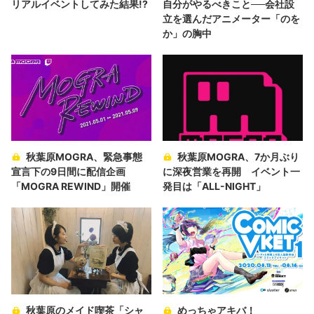
リアルイベントしてみた結果!?
自分がやるべきこと──会社設
立を選んだアニメーター「のを
か」の胸中
秋葉原MOGRA、緊急事態
秋葉原MOGRA、7か月ぶり
宣言下の9日間に配信企画
に深夜営業を再開 イベント一
「MOGRA REWIND」開催
発目は「ALL-NIGHT」
秋葉原のメイド喫茶「シャ
めっちゃアキバ！