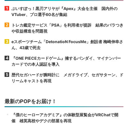
ぶいすぽっ！黒刃アリヤが『Apex』大会を主催 国内外の
VTuber、プロ選手60名が集結
トレカ鑑定サービス「PSA」を利用者が提訴 結果のバラつき
や収益構造を問題視
eスポーツチーム「DetonatioN FocusMe」創設者 梅崎伸幸さ
ん、43歳で死去
『ONE PIECEカードゲーム』擁するバンダイ、マイナンバー
カードでの本人認証を導入
歴代セガハードが腕時計に メガドライブ、セガサターン、ド
リームキャストを再現
最新のPOPをお届け！
『僕のヒーローアカデミア』の体験型展覧会がVRChatで開
催 雄英高校やデクの部屋を再現