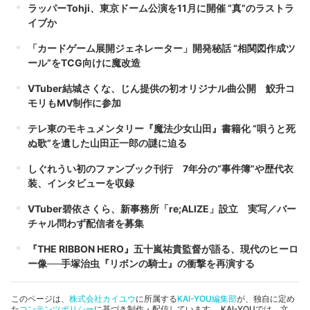
ラッパーTohji、東京ドーム公演を11月に開催 “真”のラストラ
イブか
「カードゲーム展開ジェネレーター」開発秘話 “相関図作成ツ
ール”をTCG向けに魔改造
VTuber結城さくな、じん提供の初オリジナル曲公開 鮫升コ
モリもMV制作に参加
テレ東のモキュメンタリー『魔法少女山田』書籍化 “唄うと死
ぬ歌”を遺した山田正一郎の謎に迫る
しぐれうい初のファンブック刊行 7年分の“事件簿”や歴代衣
装、インタビューを収録
VTuber碧依さくら、新事務所「re;ALIZE」設立 実写／バー
チャル問わず配信者を募集
『THE RIBBON HERO』五十嵐祐貴監督が語る、現代のヒーロ
ー像──手塚治虫『リボンの騎士』の衝撃を再演する
このページは、
株式会社カイユウ
に所属する
KAI-YOU編集部
が、独自に定め
た
コンテンツポリシー
に基づき制作・配信しています。 KAI-YOUでは、文