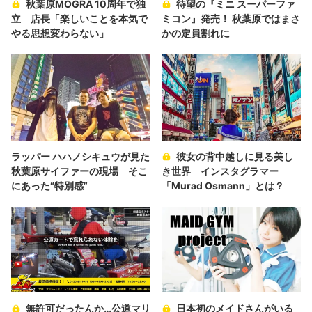
秋葉原MOGRA 10周年で独
待望の『ミニ スーパーファ
立 店長「楽しいことを本気で
ミコン』発売！ 秋葉原ではまさ
やる思想変わらない」
かの定員割れに
ラッパー ハハノシキュウが見た
彼女の背中越しに見る美し
秋葉原サイファーの現場 そこ
き世界 インスタグラマー
にあった“特別感”
「Murad Osmann」とは？
無許可だったんか…公道マリ
日本初のメイドさんがいる