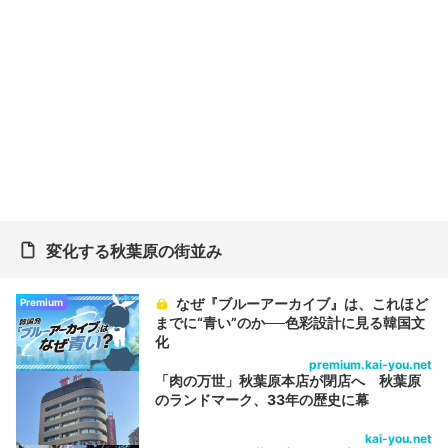
変化する秋葉原の街並み
なぜ『ブルーアーカイブ』は、これほど
Premium
までに“青い”のか──色彩設計に見る韓国文
化
premium.kai-you.net
「肉の万世」秋葉原本店が閉店へ 秋葉原
のランドマーク、33年の歴史に幕
kai-you.net