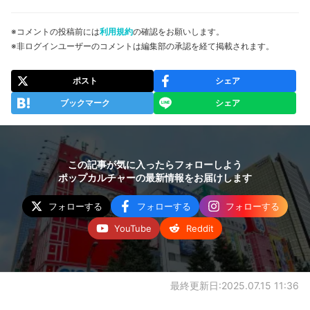
※コメントの投稿前には
利用規約
の確認をお願いします。
※非ログインユーザーのコメントは編集部の承認を経て掲載されます。
ポスト
シェア
ブックマーク
シェア
この記事が気に入ったらフォローしよう
ポップカルチャーの最新情報をお届けします
フォローする
フォローする
フォローする
YouTube
Reddit
最終更新日:2025.07.15 11:36