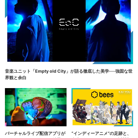
音楽ユニット「Empty old City」が語る徹底した美学──強固な世
界観と余白
バーチャルライブ配信アプリが
“インディーアニメ“の足跡と、