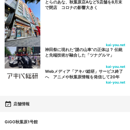
とらのあな、秋葉原店Aなど5店舗を8月末
で閉店 コロナの影響大きく
kai-you.net
神田祭に現れた“謎の山車”の正体は？ 伝統
と先端技術が融合した「ツナグルマ」
kai-you.net
Webメディア「アキバ総研」サービス終了
へ アニメや秋葉原情報を発信して20年
kai-you.net
店舗情報
GiGO秋葉原1号館