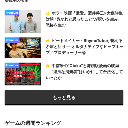
法規制の実情
ホラー映画『遺愛』酒井善三×大森時生
Premium
対談 “良かれと思ったこと“が呪いを生み、
恐怖を生む
ビートメイカー・RhymeTubeが抱える
Premium
矛盾と祈り──オルタナティブなヒップホッ
プ／プロデューサー論
中南米の“Otaku”と海賊版漫画の破局
Premium
──“違法な消費者”はいかにして合法化して
いったか
もっと見る
ゲームの週間ランキング