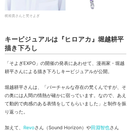
梶裕貴さんと梵そよぎ
キービジュアルは『ヒロアカ』堀越耕平
描き下ろし
「そよぎEXPO」の開催の発表にあわせて、漫画家・堀越
耕平さんによる描き下ろしキービジュアルが公開。
堀越耕平さんは、「バーチャルな存在の梵くんですが、そ
の奥には人間の情熱が確かに宿っています。なので、あえ
て動的で肉感のある表情をしてもらいました」と制作を振
り返った。
加えて、
Revo
さん（Sound Horizon）や
田淵智也
さん