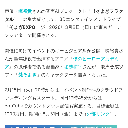
声優・
梶裕貴
さんの音声AIプロジェクト「【
そよぎフラク
タル
】」の集大成として、3Dエンタテインメントライブ
「
そよぎEXPO
」が、2026年3月8日（日）に東京ガーデ
ンシアターで開催される。
開催に向けてイベントのキービジュアルが公開。梶裕貴さ
んが轟焦凍役で出演するアニメ『
僕のヒーローアカデミ
ア
』の原作者である漫画家・
堀越耕平
さんが、歌声合成ソ
フト「
梵そよぎ
」のキャラクターを描き下ろした。
7月15日（火）20時からは、イベント制作へのクラウドフ
ァンディングもスタート。同日19時45分からは、
YouTubeでカウントダウン配信も実施する。目標金額は
1000万円、期間は8月31日（金）まで（
外部リンク
）。