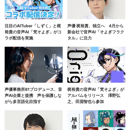
注目のAITuber「しずく」と梶
声優 梶裕貴、独立へ 4月から
裕貴の音声AI「梵そよぎ」がコ
新会社で音声AI「そよぎフラク
ラボ配信を実施
タル」に注力
声優事務所81プロデュース、音
梶裕貴の音声AI「梵そよぎ」が
声AI企業と提携 声を保護しな
アルバムをリリース 澤野弘
がら多言語化目指す
之、田淵智也ら参加