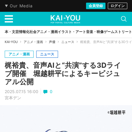
Our Media
会員登録
ログイン
本・文芸
情報化社会
アニメ・漫画
イラスト・アート
音楽・映像
ゲーム
ストリート
KAI-YOU
アニメ・漫画
声優
ニュース
梶裕貴、音声AIと“共演”する3D
アニメ・漫画
ニュース
梶裕貴、音声AIと“共演”する3Dライ
ブ開催 堀越耕平によるキービジュ
アル公開
2025.07.15 16:00
0
宮本デン