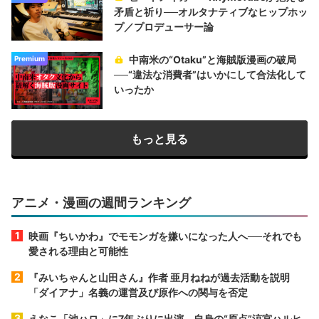
矛盾と祈り──オルタナティブなヒップホッ
プ／プロデューサー論
中南米の“Otaku”と海賊版漫画の破局
Premium
──“違法な消費者”はいかにして合法化して
いったか
もっと見る
アニメ・漫画の週間ランキング
映画『ちいかわ』でモモンガを嫌いになった人へ──それでも
愛される理由と可能性
『みいちゃんと山田さん』作者 亜月ねねが過去活動を説明
「ダイアナ」名義の運営及び原作への関与を否定
えなこ「池ハロ」に7年ぶりに出演 自身の“原点”涼宮ハルヒ