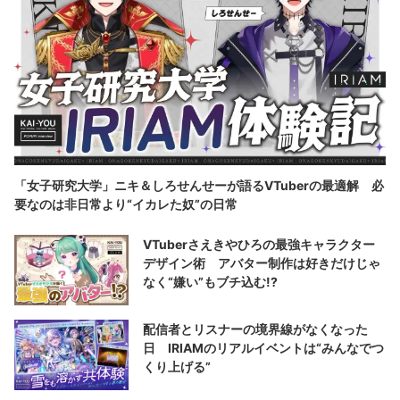
「女子研究大学」ニキ＆しろせんせーが語るVTuberの最適解 必
要なのは非日常より“イカレた奴”の日常
VTuberさえきやひろの最強キャラクター
デザイン術 アバター制作は好きだけじゃ
なく“嫌い”もブチ込む!?
配信者とリスナーの境界線がなくなった
日 IRIAMのリアルイベントは“みんなでつ
くり上げる”