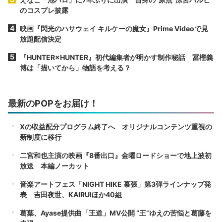
のコスプレ披露
映画『閃光のハサウェイ キルケーの魔女』Prime Videoで見
放題配信決定
『HUNTER×HUNTER』初代編集者が明かす制作秘話 冨樫義
博は「描いてから」物語を考える？
最新のPOPをお届け！
Xの収益配分プログラム終了へ オリジナルコンテンツ重視の
新制度に移行
二宮和也主演の映画『8番出口』金曜ロードショーで地上波初
放送 本編ノーカット
音楽アートフェス「NIGHT HIKE 幕張」第3弾ラインナップ発
表 吉田夜世、KAIRUIほか40組
葛葉、Ayase提供曲「王道」MV公開 “王”ゆえの苦悩と葛藤を