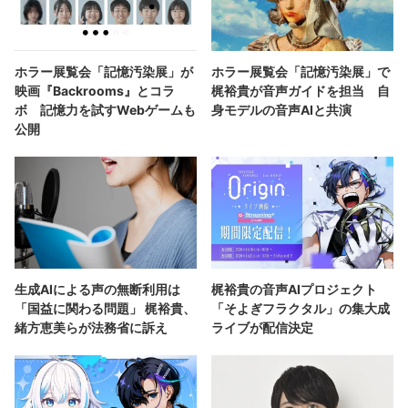
ホラー展覧会「記憶汚染展」が
ホラー展覧会「記憶汚染展」で
映画『Backrooms』とコラ
梶裕貴が音声ガイドを担当 自
ボ 記憶力を試すWebゲームも
身モデルの音声AIと共演
公開
生成AIによる声の無断利用は
梶裕貴の音声AIプロジェクト
「国益に関わる問題」 梶裕貴、
「そよぎフラクタル」の集大成
緒方恵美らが法務省に訴え
ライブが配信決定