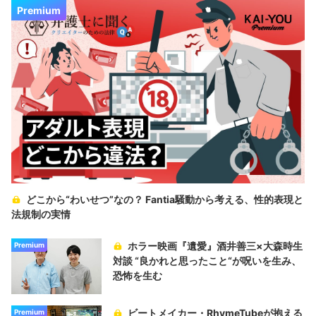
Premium
どこから“わいせつ”なの？ Fantia騒動から考える、性的表現と
法規制の実情
ホラー映画『遺愛』酒井善三×大森時生
Premium
対談 “良かれと思ったこと“が呪いを生み、
恐怖を生む
ビートメイカー・RhymeTubeが抱える
Premium