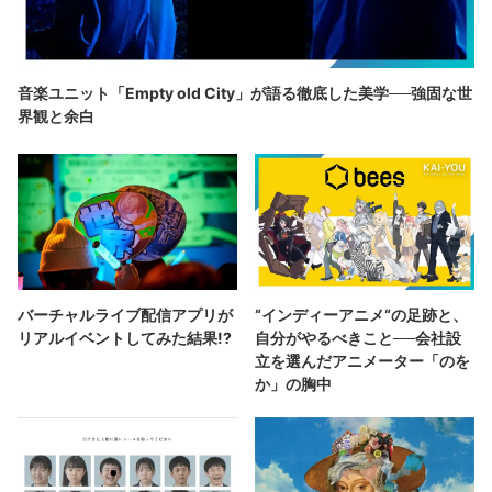
音楽ユニット「Empty old City」が語る徹底した美学──強固な世
界観と余白
バーチャルライブ配信アプリが
“インディーアニメ“の足跡と、
リアルイベントしてみた結果!?
自分がやるべきこと──会社設
立を選んだアニメーター「のを
か」の胸中