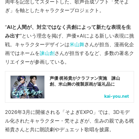
周年を記念してスタートした、歌声合成ソフト「梵そよ
ぎ」を軸としたキャラクタープロジェクト。
“
AIと人間が、対立ではなく共創によって新たな表現を生
み出す
”という理念を掲げ、声優×AIによる新しい表現に挑
戦。キャラクターデザインは
米山舞
さんが担当、漫画化企
画ではネームを
諫山創
さんが担当するなど、多数の著名ク
リエイターが参画している。
声優 梶裕貴がクラファン実施 諫山
創、米山舞の複製原画が返礼品に
kai-you.net
2026年3月に開催される「そよぎEXPO」では、3Dモデ
ル化されたキャラクター・梵そよぎが、生みの親である梶
裕貴さんと共に朗読劇やデュエット歌唱を披露。