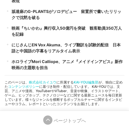
表現
舐達麻のG-PLANTSがソロデビュー 留置所で書いたリリッ
クで沈黙を破る
映画『ちいかわ』興行収入50億円を突破 観客動員350万人
を記録
にじさんじEN Vox Akuma、ライブ翻訳を試験的配信 日本
語と中国語の字幕をリアルタイム表示
ホロライブMori Calliope、アニメ『メイドインアビス』新作
映画の主題歌を担当
このページは、
株式会社カイユウ
に所属する
KAI-YOU編集部
が、独自に定め
た
コンテンツポリシー
に基づき制作・配信しています。 KAI-YOUでは、文
芸、アニメや漫画、YouTuberやVTuber、音楽や映像、イラストやアート、
ゲーム、ヒップホップ、テクノロジーなどに関する最新ニュースを毎日更新
しています。様々なジャンルを横断するポップカルチャーに関するインタビ
ューやコラム、レポートといったコンテンツをお届けします。
ページトップへ