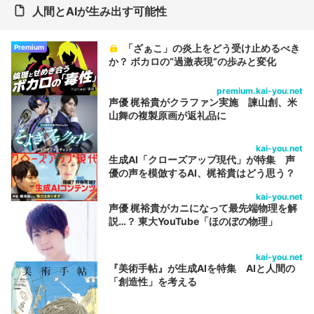
人間とAIが生み出す可能性
「ざぁこ」の炎上をどう受け止めるべき
Premium
か？ ボカロの“過激表現”の歩みと変化
premium.kai-you.net
声優 梶裕貴がクラファン実施 諫山創、米
山舞の複製原画が返礼品に
kai-you.net
生成AI「クローズアップ現代」が特集 声
優の声を模倣するAI、梶裕貴はどう思う？
kai-you.net
声優 梶裕貴がカニになって最先端物理を解
説…？ 東大YouTube「ほのぼの物理」
kai-you.net
『美術手帖』が生成AIを特集 AIと人間の
「創造性」を考える