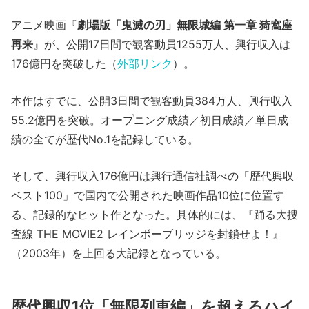
アニメ映画『
劇場版「鬼滅の刃」無限城編 第一章 猗窩座
再来
』が、公開17日間で観客動員1255万人、興行収入は
176億円を突破した（
外部リンク
）。
本作はすでに、公開3日間で観客動員384万人、興行収入
55.2億円を突破。オープニング成績／初日成績／単日成
績の全てが歴代No.1を記録している。
そして、興行収入176億円は興行通信社調べの「歴代興収
ベスト100」で国内で公開された映画作品10位に位置す
る、記録的なヒット作となった。具体的には、『踊る大捜
査線 THE MOVIE2 レインボーブリッジを封鎖せよ！』
（2003年）を上回る大記録となっている。
歴代興収1位「無限列車編」を超えるハイ