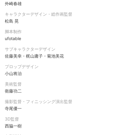
外崎春雄
キャラクターデザイン・総作画監督
松島 晃
脚本制作
ufotable
サブキャラクターデザイン
佐藤美幸・梶山庸子・菊池美花
プロップデザイン
小山将治
美術監督
衛藤功二
撮影監督・フィニッシング演出監督
寺尾優一
3D監督
西脇一樹