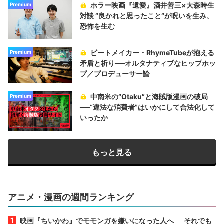
ホラー映画『遺愛』酒井善三×大森時生
Premium
対談 “良かれと思ったこと“が呪いを生み、
恐怖を生む
ビートメイカー・RhymeTubeが抱える
Premium
矛盾と祈り──オルタナティブなヒップホッ
プ／プロデューサー論
中南米の“Otaku”と海賊版漫画の破局
Premium
──“違法な消費者”はいかにして合法化して
いったか
もっと見る
アニメ・漫画の週間ランキング
映画『ちいかわ』でモモンガを嫌いになった人へ──それでも