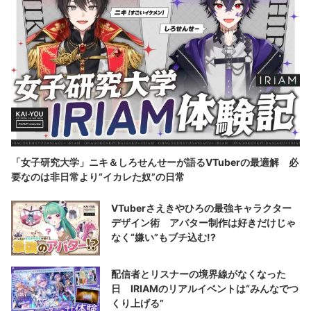
「女子研究大学」ニキ＆しろせんせーが語るVTuberの最適解 必
要なのは非日常より“イカレた奴”の日常
VTuberさえきやひろの最強キャラクター
デザイン術 アバター制作は好きだけじゃ
なく“嫌い”もブチ込む!?
配信者とリスナーの境界線がなくなった
日 IRIAMのリアルイベントは“みんなでつ
くり上げる”