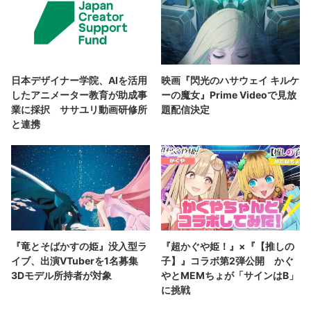
日本デザイナー学院、AIを活用
映画『閃光のハサウェイ キルケ
したアニメーター教育が助成事
ーの魔女』Prime Videoで見放
業に採択 ササユリ動画研修所
題配信決定
と連携
『竜とそばかすの姫』没入型ラ
『超かぐや姫！』×『【推しの
イブ、出演VTuberを1名募集
子】』コラボ第2弾公開 かぐ
3Dモデル所持者が対象
やとMEMちょが「サインはB」
に挑戦