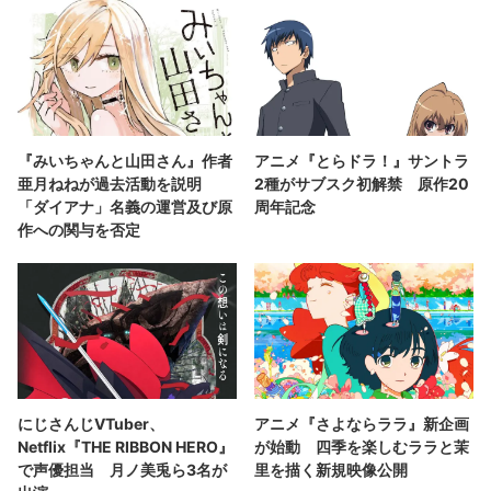
『みいちゃんと山田さん』作者
アニメ『とらドラ！』サントラ
亜月ねねが過去活動を説明
2種がサブスク初解禁 原作20
「ダイアナ」名義の運営及び原
周年記念
作への関与を否定
にじさんじVTuber、
アニメ『さよならララ』新企画
Netflix『THE RIBBON HERO』
が始動 四季を楽しむララと茉
で声優担当 月ノ美兎ら3名が
里を描く新規映像公開