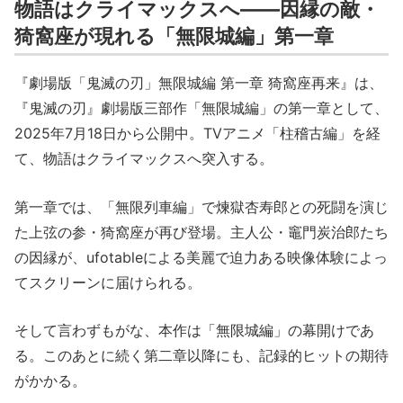
物語はクライマックスへ――因縁の敵・
猗窩座が現れる「無限城編」第一章
『劇場版「鬼滅の刃」無限城編 第一章 猗窩座再来』は、
『鬼滅の刃』劇場版三部作「無限城編」の第一章として、
2025年7月18日から公開中。TVアニメ「柱稽古編」を経
て、物語はクライマックスへ突入する。
第一章では、「無限列車編」で煉獄杏寿郎との死闘を演じ
た上弦の参・猗窩座が再び登場。主人公・竈門炭治郎たち
の因縁が、ufotableによる美麗で迫力ある映像体験によっ
てスクリーンに届けられる。
そして言わずもがな、本作は「無限城編」の幕開けであ
る。このあとに続く第二章以降にも、記録的ヒットの期待
がかかる。