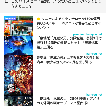
このハイスピード記録、いったいどこまでいってしま
うんだ……？
ソニーによるクランチロール1300億円
Premium
買収から1年 日本アニメが世界で起こすイ
ンパクト
premium.kai-you.net
『劇場版「鬼滅の刃」無限城編』公開3日で
興収55.2億円の壮絶大ヒット 「無限列車
編」上回る
kai-you.net
劇場版『鬼滅の刃』世界興収517億円！ 国
内400億突破までの7ヶ月を振り返る
kai-you.net
『劇場版「鬼滅の刃」無限列車編』アメリ
カで外国映画オープニング歴代1位