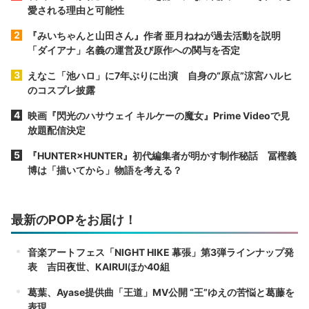
愛される理由と可能性
『みいちゃんと山田さん』作者 亜月ねねが過去活動を説明
「ダイアナ」名義の運営及び原作への関与を否定
えなこ「池ハロ」に7年ぶりに出演 自身の“原点”涼宮ハルヒ
のコスプレ披露
映画『閃光のハサウェイ キルケーの魔女』Prime Videoで見
放題配信決定
『HUNTER×HUNTER』初代編集者が明かす制作秘話 冨樫義
博は「描いてから」物語を考える？
最新のPOPをお届け！
音楽アートフェス「NIGHT HIKE 幕張」第3弾ラインナップ発
表 吉田夜世、KAIRUIほか40組
葛葉、Ayase提供曲「王道」MV公開 “王”ゆえの苦悩と葛藤を
表現