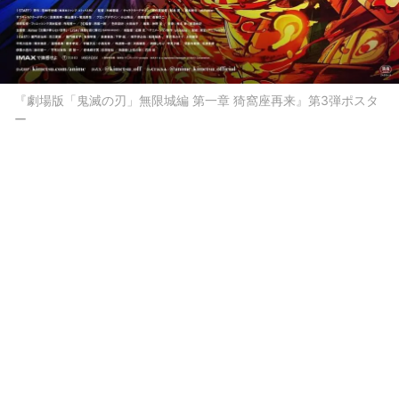
『劇場版「鬼滅の刃」無限城編 第一章 猗窩座再来』第3弾ポスタ
ー