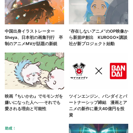
中国出身イラストレーター
“存在しないアニメ”のOP映像か
Sheya、日本初の画集刊行 卒
ら新規IP創出 KUROGO×講談
制のアニメMVが話題の新鋭
社が新プロジェクト始動
映画『ちいかわ』でモモンガを
ツインエンジン、バンダイとパ
嫌いになった人へ──それでも
ートナーシップ締結 漫画とア
愛される理由と可能性
ニメの新作に最大40億円を投
資