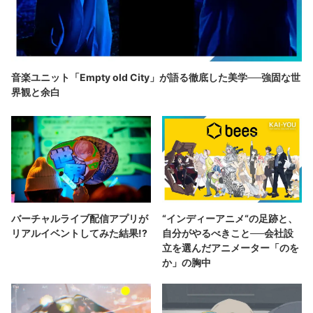
音楽ユニット「Empty old City」が語る徹底した美学──強固な世
界観と余白
バーチャルライブ配信アプリが
“インディーアニメ“の足跡と、
リアルイベントしてみた結果!?
自分がやるべきこと──会社設
立を選んだアニメーター「のを
か」の胸中