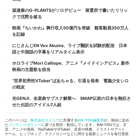
舐達麻のG-PLANTSがソロデビュー 留置所で書いたリリッ
クで沈黙を破る
映画『ちいかわ』興行収入50億円を突破 観客動員350万人
を記録
にじさんじEN Vox Akuma、ライブ翻訳を試験的配信 日本
語と中国語の字幕をリアルタイム表示
ホロライブMori Calliope、アニメ『メイドインアビス』新作
映画の主題歌を担当
“世界初男性VTuber”ばあちゃる、引退を発表 電脳少女シロ
の戦友
光GENJI、全楽曲サブスク解禁へ SMAP以前の日本を熱狂さ
せた伝説のアイドル7人組
このページは、
株式会社カイユウ
に所属する
KAI-YOU編集部
が、独自に定め
た
コンテンツポリシー
に基づき制作・配信しています。 KAI-YOUでは、文
芸、アニメや漫画、YouTuberやVTuber、音楽や映像、イラストやアート、
ゲーム、ヒップホップ、テクノロジーなどに関する最新ニュースを毎日更新