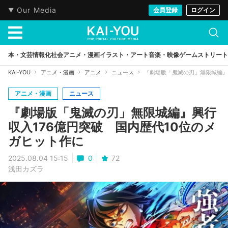
Our Media
会員登録
ログイン
本・文芸
情報化社会
アニメ・漫画
イラスト・アート
音楽・映像
ゲーム
ストリート
KAI-YOU
アニメ・漫画
アニメ
ニュース
『劇場版「鬼滅の刃」無限城編』
アニメ・漫画
ニュース
『劇場版「鬼滅の刃」無限城編』興行
収入176億円突破 国内歴代10位のメ
ガヒット作に
2025.08.04 15:15
0
72
浅田カズラ