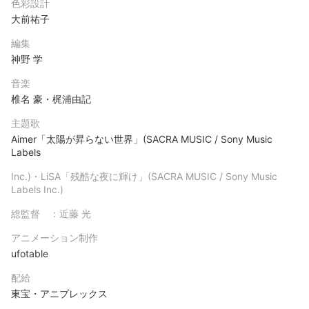
色彩設計
大前祐子
編集
神野 学
音楽
椎名 豪・梶浦由記
主題歌
Aimer「太陽が昇らない世界」(SACRA MUSIC / Sony Music
Labels
Inc.)・LiSA「残酷な夜に輝け」(SACRA MUSIC / Sony Music
Labels Inc.)
総監督 ：近藤 光
アニメーション制作
ufotable
配給
東宝・アニプレックス