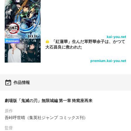
kai-you.net
「紅蓮華」生んだ草野華余子は、かつて
Premium
大石昌良に救われた
premium.kai-you.net
作品情報
劇場版「鬼滅の刃」無限城編 第一章 猗窩座再来
原作
吾峠呼世晴（集英社ジャンプ コミックス刊）
監督