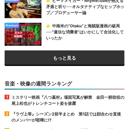
ビートメイカー・RhymeTubeが抱える
矛盾と祈り──オルタナティブなヒップホッ
プ／プロデューサー論
中南米の“Otaku”と海賊版漫画の破局
Premium
──“違法な消費者”はいかにして合法化して
いったか
もっと見る
音楽・映像の週間ランキング
ミステリー映画『八つ墓村』場面写真が解禁 金田一耕助役の
尾上松也がトレンチコート姿を披露
『ラヴ上等』シーズン2前半まとめ 第1話では顔合わせ直後
のメンバーが喧嘩に⁉︎