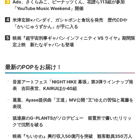
Ado、さくらみこ、ピーナッツくん、花譜ら113組が参加
「YouTube Music Weekend」開催
米津玄師×バンダイ、ガシャポンと食玩を発売 歴代CDや
「かいじゅうずかん」が手に入る
映画『超宇宙刑事ギャバン インフィニティ VS ライヤ』期間限
定上映 新たなギャバンも登場
最新のPOPをお届け！
音楽アートフェス「NIGHT HIKE 幕張」第3弾ラインナップ発
表 吉田夜世、KAIRUIほか40組
葛葉、Ayase提供曲「王道」MV公開 “王”ゆえの苦悩と葛藤を
表現
舐達麻のG-PLANTSがソロデビュー 留置所で書いたリリッ
クで沈黙を破る
映画『ちいかわ』興行収入50億円を突破 観客動員350万人