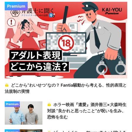
Premium
どこから“わいせつ”なの？ Fantia騒動から考える、性的表現と
法規制の実情
ホラー映画『遺愛』酒井善三×大森時生
Premium
対談 “良かれと思ったこと“が呪いを生み、
恐怖を生む
Premium