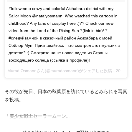
#followmeto crazy and colorful Akihabara district with my
Sailor Moon @natalyosmann. Who watched this cartoon in
childhood? Any fans of cosplay here :)?? Check our new
video from the Land of the Rising Sun ?(link in bio)! ?
#следуйзамной в сказочный район Акихабара с моей
Сейлор Мун! Признавайтесь - кто смотрел этот мультик в
детстве? :) Смотрите наше новое видео из Страны
восходящего солнца (ссылка в профиле)!
Murad Osmannさん(@muradosmann)がシェアした投稿 -
2017 4月 11 9:15午前 PDT
その彼が先日、日本の秋葉原を訪れているとみられる写真
を投稿。
「
美少女戦士セーラームーン
...