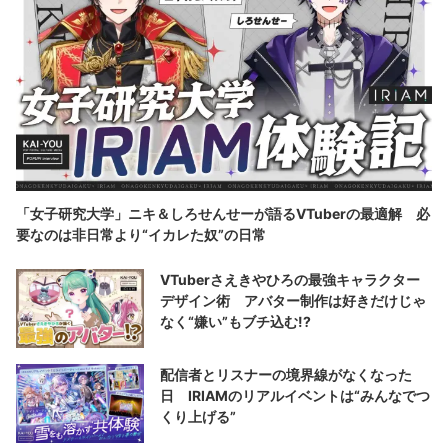
「女子研究大学」ニキ＆しろせんせーが語るVTuberの最適解 必
要なのは非日常より“イカレた奴”の日常
VTuberさえきやひろの最強キャラクター
デザイン術 アバター制作は好きだけじゃ
なく“嫌い”もブチ込む!?
配信者とリスナーの境界線がなくなった
日 IRIAMのリアルイベントは“みんなでつ
くり上げる”