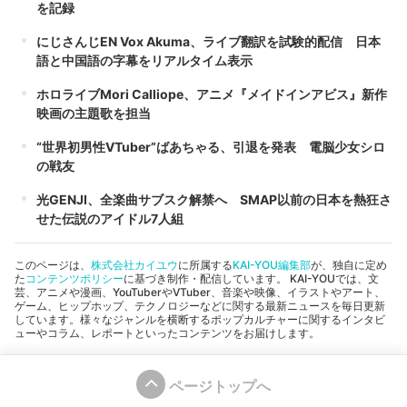
を記録
にじさんじEN Vox Akuma、ライブ翻訳を試験的配信 日本
語と中国語の字幕をリアルタイム表示
ホロライブMori Calliope、アニメ『メイドインアビス』新作
映画の主題歌を担当
“世界初男性VTuber”ばあちゃる、引退を発表 電脳少女シロ
の戦友
光GENJI、全楽曲サブスク解禁へ SMAP以前の日本を熱狂さ
せた伝説のアイドル7人組
このページは、
株式会社カイユウ
に所属する
KAI-YOU編集部
が、独自に定め
た
コンテンツポリシー
に基づき制作・配信しています。 KAI-YOUでは、文
芸、アニメや漫画、YouTuberやVTuber、音楽や映像、イラストやアート、
ゲーム、ヒップホップ、テクノロジーなどに関する最新ニュースを毎日更新
しています。様々なジャンルを横断するポップカルチャーに関するインタビ
ューやコラム、レポートといったコンテンツをお届けします。
ページトップへ