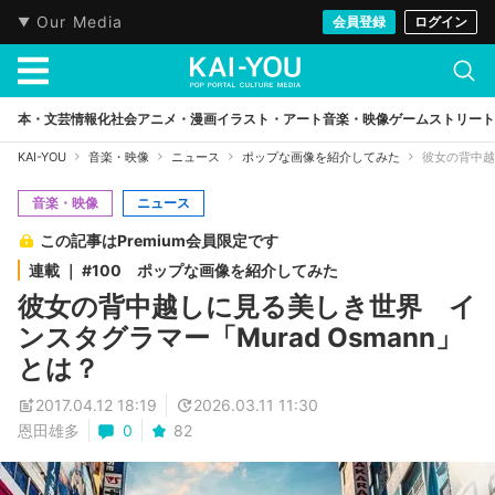
Our Media
会員登録
ログイン
本・文芸
情報化社会
アニメ・漫画
イラスト・アート
音楽・映像
ゲーム
ストリート
KAI-YOU
音楽・映像
ニュース
ポップな画像を紹介してみた
彼女の背中越
音楽・映像
ニュース
この記事はPremium会員限定です
連載 ｜ #100 ポップな画像を紹介してみた
彼女の背中越しに見る美しき世界 イ
ンスタグラマー「Murad Osmann」
とは？
2017.04.12 18:19
2026.03.11 11:30
恩田雄多
0
82