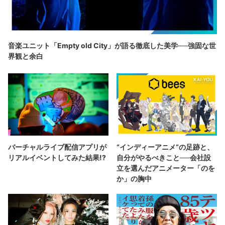
音楽ユニット「Empty old City」が語る徹底した美学──強固な世
界観と余白
バーチャルライブ配信アプリが
“インディーアニメ“の足跡と、
リアルイベントしてみた結果!?
自分がやるべきこと──会社設
立を選んだアニメーター「のを
か」の胸中