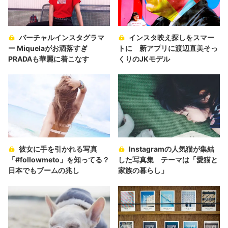
バーチャルインスタグラマ
インスタ映え探しをスマー
ー Miquelaがお洒落すぎ
トに 新アプリに渡辺直美そっ
PRADAも華麗に着こなす
くりのJKモデル
彼女に手を引かれる写真
Instagramの人気猫が集結
「#followmeto」を知ってる？
した写真集 テーマは「愛猫と
日本でもブームの兆し
家族の暮らし」