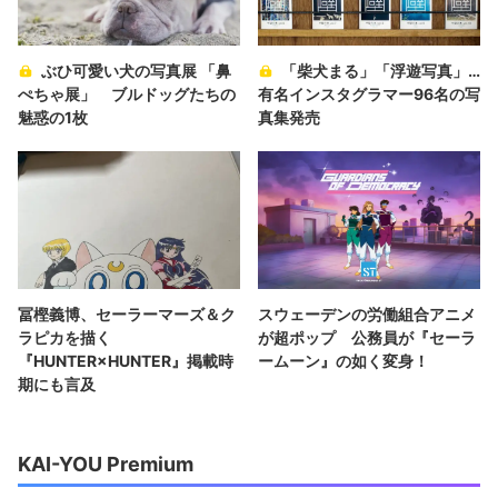
ぶひ可愛い犬の写真展 「鼻
「柴犬まる」「浮遊写真」…
ぺちゃ展」 ブルドッグたちの
有名インスタグラマー96名の写
魅惑の1枚
真集発売
冨樫義博、セーラーマーズ＆ク
スウェーデンの労働組合アニメ
ラピカを描く
が超ポップ 公務員が『セーラ
『HUNTER×HUNTER』掲載時
ームーン』の如く変身！
期にも言及
KAI-YOU Premium