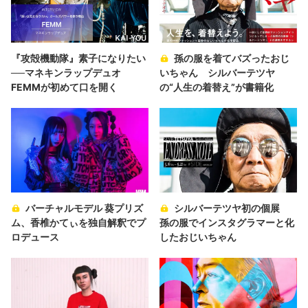
『攻殻機動隊』素子になりたい
孫の服を着てバズったおじ
──マネキンラップデュオ
いちゃん シルバーテツヤ
FEMMが初めて口を開く
の“人生の着替え”が書籍化
バーチャルモデル 葵プリズ
シルバーテツヤ初の個展
ム、香椎かてぃを独自解釈でプ
孫の服でインスタグラマーと化
ロデュース
したおじいちゃん