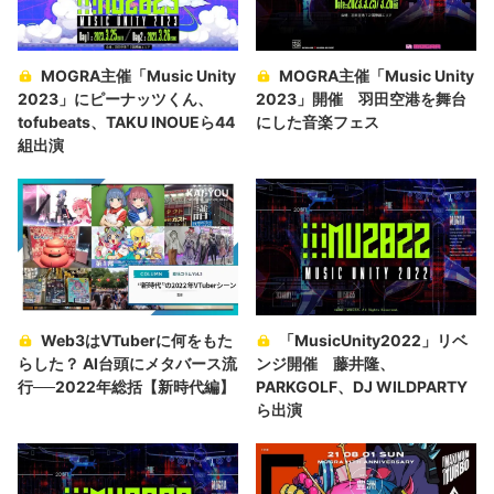
MOGRA主催「Music Unity
MOGRA主催「Music Unity
2023」にピーナッツくん、
2023」開催 羽田空港を舞台
tofubeats、TAKU INOUEら44
にした音楽フェス
組出演
Web3はVTuberに何をもた
「MusicUnity2022」リベ
らした？ AI台頭にメタバース流
ンジ開催 藤井隆、
行──2022年総括【新時代編】
PARKGOLF、DJ WILDPARTY
ら出演