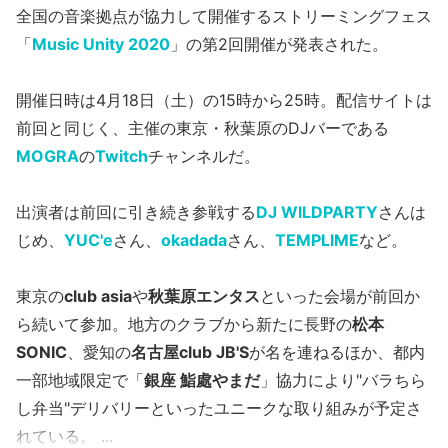
全国の音楽拠点が協力して開催するストリーミングフェス
「
Music Unity 2020
」の第2回開催が発表された。
開催日時は4月18日（土）の15時から25時。配信サイトは
前回と同じく、主催の東京・秋葉原のDJバーである
MOGRA
の
Twitch
チャンネルだ。
出演者は前回に引き続き参戦する
DJ WILDPARTY
さんは
じめ、
YUC'e
さん、
okadada
さん、
TEMPLIME
など。
東京の
club asia
や
秋葉原エンタス
といった会場が前回か
ら続いて参加。地方のクラブから新たに長野の
松本
SONIC
、愛知の
名古屋club JB'S
が名を連ねるほか、都内
一部地域限定で「
銀座 鮨處やまだ
」協力により"バラちら
し弁当"デリバリーといったユニークな取り組みが予定さ
れている。 ...