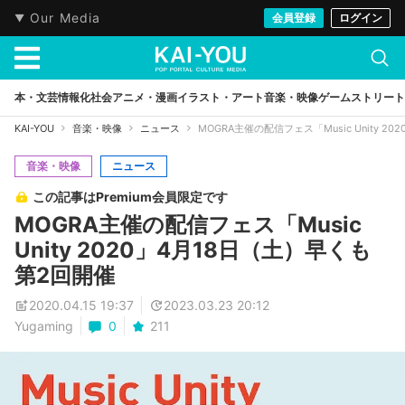
Our Media
会員登録
ログイン
本・文芸
情報化社会
アニメ・漫画
イラスト・アート
音楽・映像
ゲーム
ストリート
KAI-YOU
音楽・映像
ニュース
MOGRA主催の配信フェス「Music Unity 
音楽・映像
ニュース
この記事はPremium会員限定です
MOGRA主催の配信フェス「Music
Unity 2020」4月18日（土）早くも
第2回開催
2020.04.15 19:37
2023.03.23 20:12
Yugaming
0
211