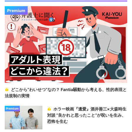
Premium
どこから“わいせつ”なの？ Fantia騒動から考える、性的表現と
法規制の実情
ホラー映画『遺愛』酒井善三×大森時生
Premium
対談 “良かれと思ったこと“が呪いを生み、
恐怖を生む