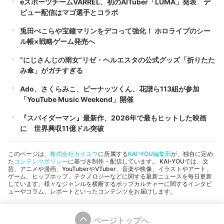
eスポーツチームVARREL、初のAITuber「LUMA」発表 デ
ビュー配信はマゴ選手とコラボ
兎田ぺこらや宝鐘マリンをデコって強化！ ホロライブのシー
ル帳×戦略ゲーム発売へ
“にじさんじの雨女”リゼ・ヘルエスタの公式グッズ「折りたた
み傘」がガチすぎる
Ado、さくらみこ、ピーナッツくん、花譜ら113組が参加
「YouTube Music Weekend」開催
『スパイダーマン』最新作、2026年で最もヒットした映画
に 世界興収11億ドル突破
このページは、
株式会社カイユウ
に所属する
KAI-YOU編集部
が、独自に定め
た
コンテンツポリシー
に基づき制作・配信しています。 KAI-YOUでは、文
芸、アニメや漫画、YouTuberやVTuber、音楽や映像、イラストやアート、
ゲーム、ヒップホップ、テクノロジーなどに関する最新ニュースを毎日更新
しています。様々なジャンルを横断するポップカルチャーに関するインタビ
ューやコラム、レポートといったコンテンツをお届けします。
ページトップへ