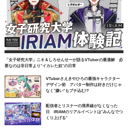
「女子研究大学」ニキ＆しろせんせーが語るVTuberの最適解 必
要なのは非日常より“イカレた奴”の日常
VTuberさえきやひろの最強キャラクター
デザイン術 アバター制作は好きだけじゃ
なく“嫌い”もブチ込む!?
配信者とリスナーの境界線がなくなった
日 IRIAMのリアルイベントは“みんなでつ
くり上げる”