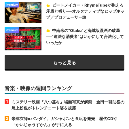
ビートメイカー・RhymeTubeが抱える
Premium
矛盾と祈り──オルタナティブなヒップホッ
プ／プロデューサー論
中南米の“Otaku”と海賊版漫画の破局
Premium
──“違法な消費者”はいかにして合法化して
いったか
もっと見る
音楽・映像の週間ランキング
ミステリー映画『八つ墓村』場面写真が解禁 金田一耕助役の
尾上松也がトレンチコート姿を披露
米津玄師×バンダイ、ガシャポンと食玩を発売 歴代CDや
「かいじゅうずかん」が手に入る