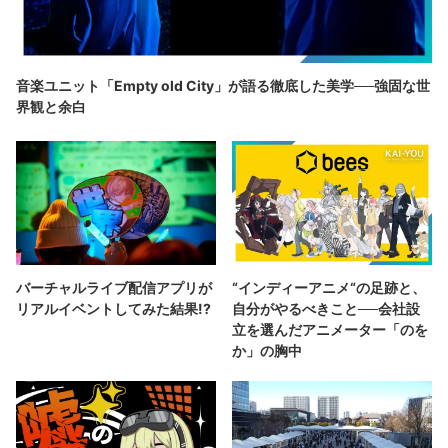
音楽ユニット「Empty old City」が語る徹底した美学──強固な世
界観と余白
バーチャルライブ配信アプリが
“インディーアニメ“の足跡と、
リアルイベントしてみた結果!?
自分がやるべきこと──会社設
立を選んだアニメーター「のを
か」の胸中