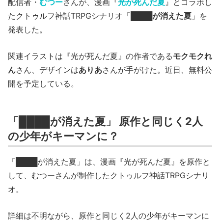
配信者・
むつー
さんが、漫画『
光が死んだ夏
』とコラボし
たクトゥルフ神話TRPGシナリオ「
████が消えた夏
」を
発表した。
関連イラストは『光が死んだ夏』の作者である
モクモクれ
ん
さん、デザインは
ありあ
さんが手がけた。近日、無料公
開を予定している。
「████が消えた夏」 原作と同じく2人
の少年がキーマンに？
「████が消えた夏」は、漫画『光が死んだ夏』を原作と
して、むつーさんが制作したクトゥルフ神話TRPGシナリ
オ。
詳細は不明ながら、原作と同じく2人の少年がキーマンに