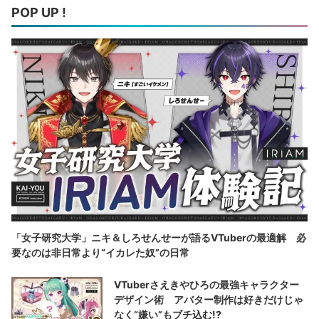
POP UP !
「女子研究大学」ニキ＆しろせんせーが語るVTuberの最適解 必
要なのは非日常より“イカレた奴”の日常
VTuberさえきやひろの最強キャラクター
デザイン術 アバター制作は好きだけじゃ
なく“嫌い”もブチ込む!?