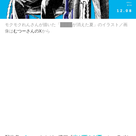
モクモクれんさんが描いた「████が消えた夏」のイラスト／画
像は
むつーさんのX
から