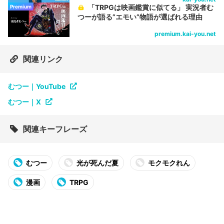
「TRPGは映画鑑賞に似てる」 実況者む
Premium
つーが語る”エモい”物語が選ばれる理由
premium.kai-you.net
関連リンク
むつー｜YouTube
むつー｜X
関連キーフレーズ
むつー
光が死んだ夏
モクモクれん
漫画
TRPG