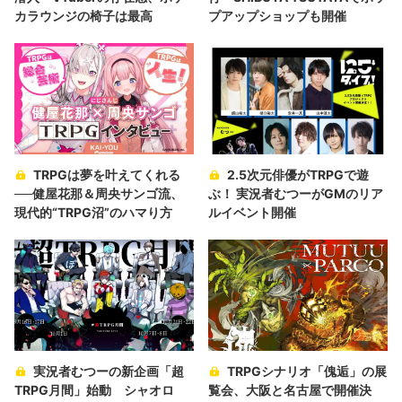
カラウンジの椅子は最高
プアップショップも開催
TRPGは夢を叶えてくれる
2.5次元俳優がTRPGで遊
──健屋花那＆周央サンゴ流、
ぶ！ 実況者むつーがGMのリア
現代的“TRPG沼”のハマり方
ルイベント開催
実況者むつーの新企画「超
TRPGシナリオ「傀逅」の展
TRPG月間」始動 シャオロ
覧会、大阪と名古屋で開催決