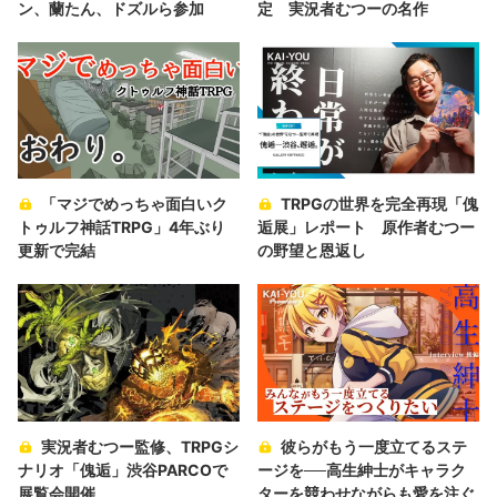
ン、蘭たん、ドズルら参加
定 実況者むつーの名作
「マジでめっちゃ面白いク
TRPGの世界を完全再現「傀
トゥルフ神話TRPG」4年ぶり
逅展」レポート 原作者むつー
更新で完結
の野望と恩返し
実況者むつー監修、TRPGシ
彼らがもう一度立てるステ
ナリオ「傀逅」渋谷PARCOで
ージを──高生紳士がキャラク
展覧会開催
ターを競わせながらも愛を注ぐ