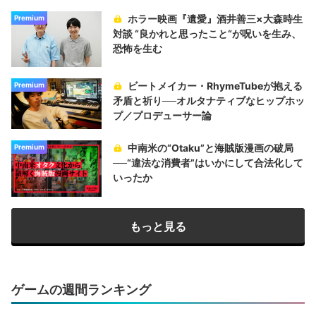
ホラー映画『遺愛』酒井善三×大森時生
Premium
対談 “良かれと思ったこと“が呪いを生み、
恐怖を生む
ビートメイカー・RhymeTubeが抱える
Premium
矛盾と祈り──オルタナティブなヒップホッ
プ／プロデューサー論
中南米の“Otaku”と海賊版漫画の破局
Premium
──“違法な消費者”はいかにして合法化して
いったか
もっと見る
ゲームの週間ランキング