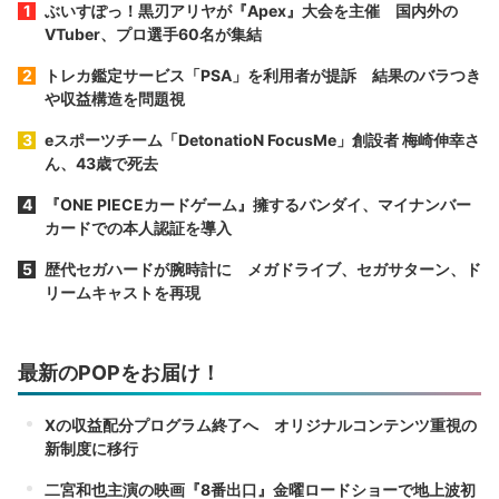
ぶいすぽっ！黒刃アリヤが『Apex』大会を主催 国内外の
VTuber、プロ選手60名が集結
トレカ鑑定サービス「PSA」を利用者が提訴 結果のバラつき
や収益構造を問題視
eスポーツチーム「DetonatioN FocusMe」創設者 梅崎伸幸さ
ん、43歳で死去
『ONE PIECEカードゲーム』擁するバンダイ、マイナンバー
カードでの本人認証を導入
歴代セガハードが腕時計に メガドライブ、セガサターン、ド
リームキャストを再現
最新のPOPをお届け！
Xの収益配分プログラム終了へ オリジナルコンテンツ重視の
新制度に移行
二宮和也主演の映画『8番出口』金曜ロードショーで地上波初