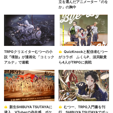
立を選んだアニメーター「のを
か」の胸中
TRPGクリエイターむつーの小
QuizKnockと配信者むつー
説『壊胎』が漫画化 「コミック
がコラボ ふくらP、須貝駿貴
アルナ」で連載
ら4人がTRPGに挑戦
新生SHIBUYA TSUTAYAに
むつー、TRPG入門書を刊
潜入 VTuberの存在感、ポケ
行 SHIBUYA TSUTAYAでポッ