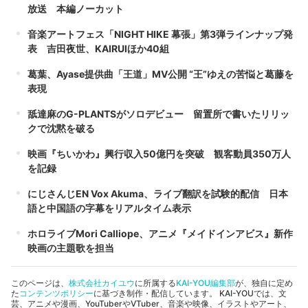
放送 本編ノーカット
音楽アートフェス「NIGHT HIKE 幕張」第3弾ラインナップ発
表 吉田夜世、KAIRUIほか40組
葛葉、Ayase提供曲「王道」MV公開 “王”ゆえの苦悩と葛藤を
表現
舐達麻のG-PLANTSがソロデビュー 留置所で書いたリリッ
クで沈黙を破る
映画『ちいかわ』興行収入50億円を突破 観客動員350万人
を記録
にじさんじEN Vox Akuma、ライブ翻訳を試験的配信 日本
語と中国語の字幕をリアルタイム表示
ホロライブMori Calliope、アニメ『メイドインアビス』新作
映画の主題歌を担当
このページは、
株式会社カイユウ
に所属する
KAI-YOU編集部
が、独自に定め
た
コンテンツポリシー
に基づき制作・配信しています。 KAI-YOUでは、文
芸、アニメや漫画、YouTuberやVTuber、音楽や映像、イラストやアート、