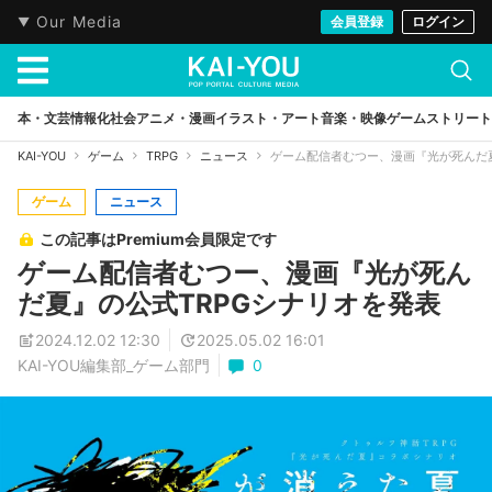
Our Media
会員登録
ログイン
本・文芸
情報化社会
アニメ・漫画
イラスト・アート
音楽・映像
ゲーム
ストリート
KAI-YOU
ゲーム
TRPG
ニュース
ゲーム配信者むつー、漫画『光が死んだ夏
ゲーム
ニュース
この記事はPremium会員限定です
ゲーム配信者むつー、漫画『光が死ん
だ夏』の公式TRPGシナリオを発表
2024.12.02 12:30
2025.05.02 16:01
KAI-YOU編集部_ゲーム部門
0