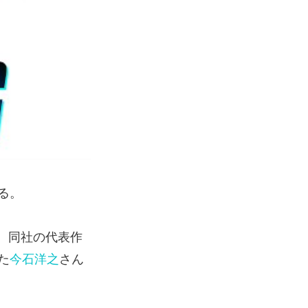
る。
り、同社の代表作
た
今石洋之
さん