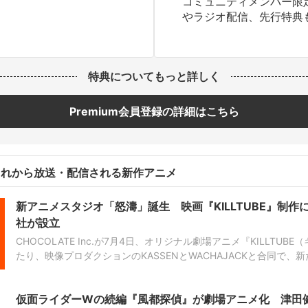
コミュニティメンバー限
やラジオ配信、先行特典
特典についてもっと詳しく
Premium会員登録の詳細はこちら
これから放送・配信される新作アニメ
新アニメスタジオ「怒濤」誕生 映画『KILLTUBE』制作に向
社が設立
CHOCOLATE Inc.が7月4日、オリジナル劇場アニメ『KILLTU
たり、映像プロダクションのKASSENとWACHAJACKと合同で
オ・STUDIO DOTOU（スタジオ怒濤）を設⽴した。また、STUDI
ンと業務提...
仮面ライダーWの続編『風都探偵』が劇場アニメ化 津田