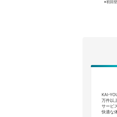
※初回
KAI-
万件以
サービ
快適な