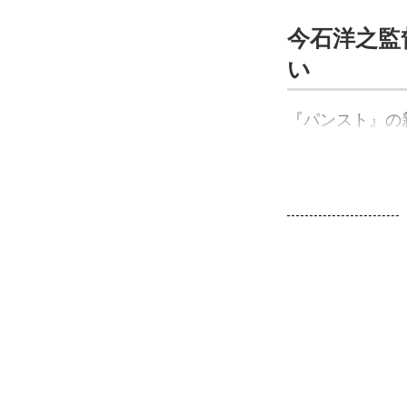
今石洋之監
い
『パンスト』の新