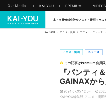
Our Media
KAI-YOU
PREMIUM
VIDEO
本・文芸
情報化社会
アニメ・漫画
イラス
KAI-YOU
アニメ・漫画
アニメ
ニュース
アニメ・漫画
ニュース
この記事はPremium会員
『パンティ＆
GAINAX
2024.07.05 12:54
2025
KAI-YOU編集部_アニメ・漫画