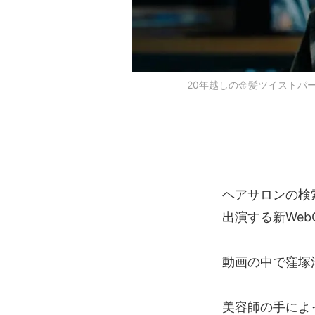
20年越しの金髪ツイストパ
ヘアサロンの検
出演する新We
動画の中で窪塚
美容師の手によ