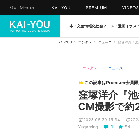
Our Media
KAI-YOU
PREMIUM
VIDEO
本・文芸
情報化社会
アニメ・漫画
イラス
KAI-YOU
エンタメ
ニュース
窪塚洋介『池
エンタメ
ニュース
この記事はPremium会員
窪塚洋介『
CM撮影で約
2023.06.29 15:34
202
Yugaming
0
54