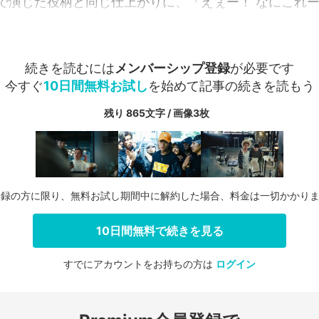
で演じた役柄と同じ仕上がりに、「えぇー！ なにこれー！
続きを読むには
メンバーシップ登録
が必要です
今すぐ
10日間無料お試し
を始めて記事の続きを読もう
残り 865文字 / 画像3枚
登録の方に限り、無料お試し期間中に解約した場合、料金は一切かかり
10日間無料で続きを見る
すでにアカウントをお持ちの方は
ログイン
会員登録する