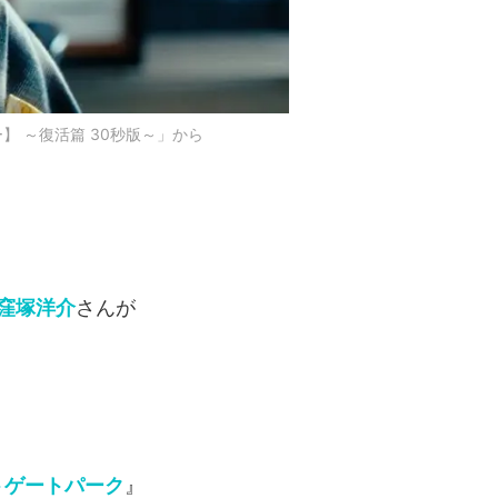
 ～復活篇 30秒版～」から
窪塚洋介
さんが
トゲートパーク
』