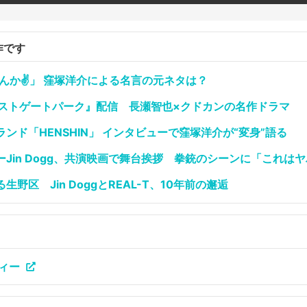
作です
やんか✌」 窪塚洋介による名言の元ネタは？
袋ウエストゲートパーク』配信 長瀬智也×クドカンの名作ドラマ
ンド「HENSHIN」 インタビューで窪塚洋介が“変身”語る
Jin Dogg、共演映画で舞台挨拶 拳銃のシーンに「これは
野区 Jin DoggとREAL-T、10年前の邂逅
ィー