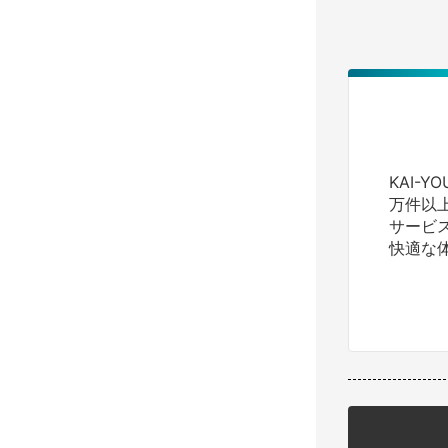
KAI-
万件以
サービ
快適な