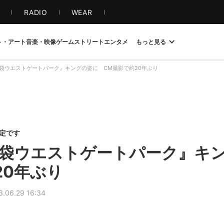
S
RADIO
WEAR
ト・アート
音楽・映像
ゲーム
ストリート
エンタメ
もっと見る
袋ウエストゲートパーク』キングの姿に CM撮影で約20年ぶり
限定です
池袋ウエストゲートパーク』キ
20年ぶり
3.06.29 16:34