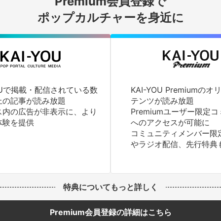
Premium会員登録で
ログインする
ポップカルチャーを身近に
YOUで掲載・配信されている数
KAI-YOU Premium
上の記事が読み放題
テンツが読み放題
ス内の広告が非表示に、より
Premiumユーザー限定
体験を提供
へのアクセスが可能に
コミュニティメンバー限
やラジオ配信、先行特典
特典についてもっと詳しく
Premium会員登録の詳細はこちら