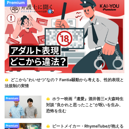
Premium
どこから“わいせつ”なの？ Fantia騒動から考える、性的表現と
法規制の実情
ホラー映画『遺愛』酒井善三×大森時生
Premium
対談 “良かれと思ったこと“が呪いを生み、
恐怖を生む
ビートメイカー・RhymeTubeが抱える
Premium