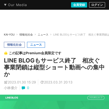
Our Media
本・文芸
情報化社会
アニメ・漫画
イラスト・アート
音楽・映像
会員登録
ゲーム
ログイン
ストリート
KAI-YOU
情報化社会
ニュース
LINE BLOGもサービス終了 相次ぐ事業閉
情報化社会
ニュース
この記事はPremium会員限定です
LINE BLOGもサービス終了 相次ぐ
事業閉鎖は縦型ショート動画への集中
か
2023.01.30 15:29
2023.03.31 20:13
小林優介
0