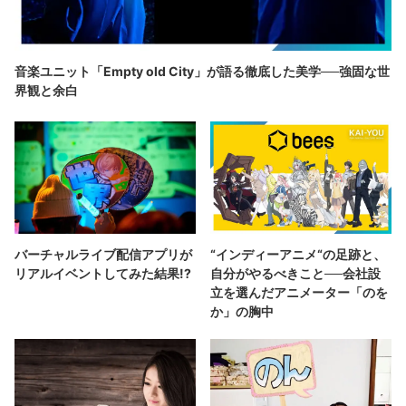
音楽ユニット「Empty old City」が語る徹底した美学──強固な世
界観と余白
バーチャルライブ配信アプリが
“インディーアニメ“の足跡と、
リアルイベントしてみた結果!?
自分がやるべきこと──会社設
立を選んだアニメーター「のを
か」の胸中