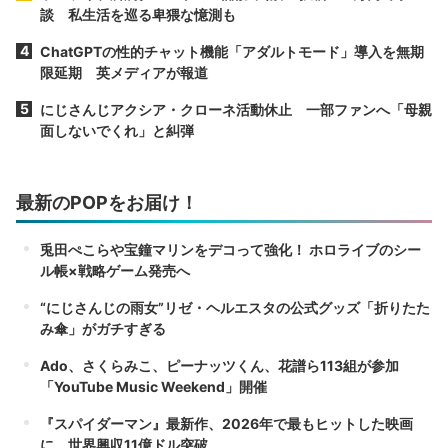
談 私生活を巡る卑猥な憶測も
ChatGPTの性的チャット機能「アダルトモード」導入を無期
限延期 英メディアが報道
にじさんじアクシア・クローネ活動休止 一部ファンへ「母親
面しないでくれ」と糾弾
最新のPOPをお届け！
兎田ぺこらや宝鐘マリンをデコって強化！ ホロライブのシー
ル帳×戦略ゲーム発売へ
“にじさんじの雨女”リゼ・ヘルエスタの公式グッズ「折りたた
み傘」がガチすぎる
Ado、さくらみこ、ピーナッツくん、花譜ら113組が参加
「YouTube Music Weekend」開催
『スパイダーマン』最新作、2026年で最もヒットした映画
に 世界興収11億ドル突破