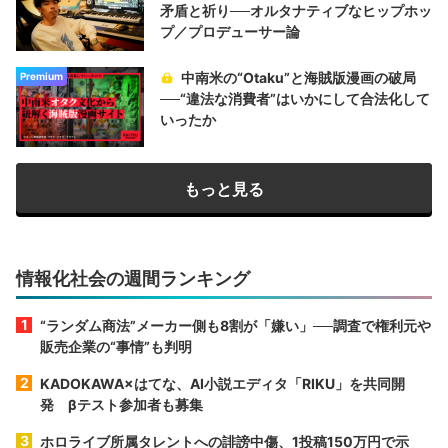
矛盾と祈り──オルタナティブなヒップホッ
プ／プロデューサー論
中南米の“Otaku”と海賊版漫画の破局
Premium
──“違法な消費者”はいかにして合法化して
いったか
もっと見る
情報化社会の週間ランキング
“ランダム商法”メーカー側も8割が「嫌い」──調査で権利元や
販売企業の“事情”も判明
KADOKAWA×はてな、AI小説エディタ「RIKU」を共同開
発 βテスト参加者も募集
ホロライブ所属タレントへの誹謗中傷、1投稿150万円で示