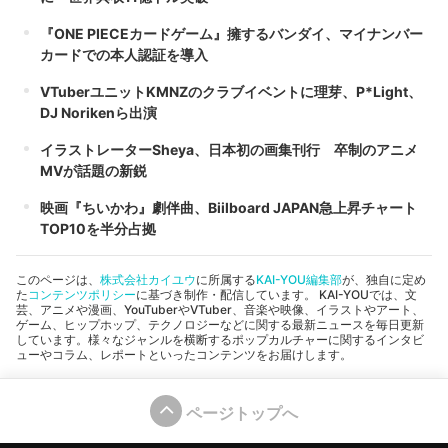
『ONE PIECEカードゲーム』擁するバンダイ、マイナンバー
カードでの本人認証を導入
VTuberユニットKMNZのクラブイベントに理芽、P*Light、
DJ Norikenら出演
イラストレーターSheya、日本初の画集刊行 卒制のアニメ
MVが話題の新鋭
映画『ちいかわ』劇伴曲、Biilboard JAPAN急上昇チャート
TOP10を半分占拠
このページは、
株式会社カイユウ
に所属する
KAI-YOU編集部
が、独自に定め
た
コンテンツポリシー
に基づき制作・配信しています。 KAI-YOUでは、文
芸、アニメや漫画、YouTuberやVTuber、音楽や映像、イラストやアート、
ゲーム、ヒップホップ、テクノロジーなどに関する最新ニュースを毎日更新
しています。様々なジャンルを横断するポップカルチャーに関するインタビ
ューやコラム、レポートといったコンテンツをお届けします。
ページトップへ