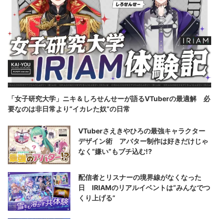
「女子研究大学」ニキ＆しろせんせーが語るVTuberの最適解 必
要なのは非日常より“イカレた奴”の日常
VTuberさえきやひろの最強キャラクター
デザイン術 アバター制作は好きだけじゃ
なく“嫌い”もブチ込む!?
配信者とリスナーの境界線がなくなった
日 IRIAMのリアルイベントは“みんなでつ
くり上げる”