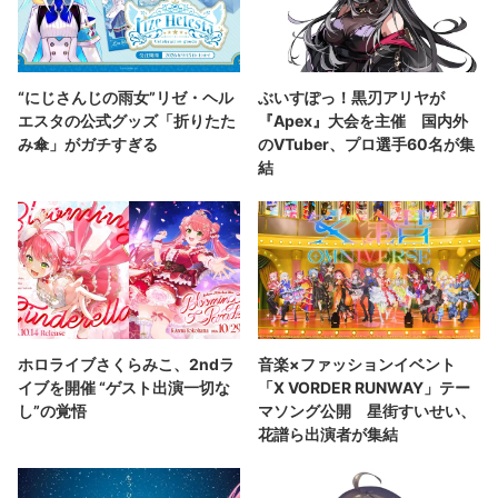
“にじさんじの雨女”リゼ・ヘル
ぶいすぽっ！黒刃アリヤが
エスタの公式グッズ「折りたた
『Apex』大会を主催 国内外
み傘」がガチすぎる
のVTuber、プロ選手60名が集
結
ホロライブさくらみこ、2ndラ
音楽×ファッションイベント
イブを開催 “ゲスト出演一切な
「X VORDER RUNWAY」テー
し”の覚悟
マソング公開 星街すいせい、
花譜ら出演者が集結