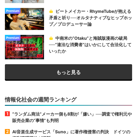
ビートメイカー・RhymeTubeが抱える
Premium
矛盾と祈り──オルタナティブなヒップホッ
プ／プロデューサー論
中南米の“Otaku”と海賊版漫画の破局
Premium
──“違法な消費者”はいかにして合法化して
いったか
もっと見る
情報化社会の週間ランキング
“ランダム商法”メーカー側も8割が「嫌い」──調査で権利元や
販売企業の“事情”も判明
AI音楽生成サービス「Suno」に著作権侵害の判決 ドイツの