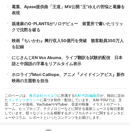
葛葉、Ayase提供曲「王道」MV公開 “王”ゆえの苦悩と葛藤を
表現
舐達麻のG-PLANTSがソロデビュー 留置所で書いたリリッ
クで沈黙を破る
映画『ちいかわ』興行収入50億円を突破 観客動員350万人
を記録
にじさんじEN Vox Akuma、ライブ翻訳を試験的配信 日本
語と中国語の字幕をリアルタイム表示
ホロライブMori Calliope、アニメ『メイドインアビス』新作
映画の主題歌を担当
このページは、
株式会社カイユウ
に所属する
KAI-YOU編集部
が、独自に定め
た
コンテンツポリシー
に基づき制作・配信しています。 KAI-YOUでは、文
芸、アニメや漫画、YouTuberやVTuber、音楽や映像、イラストやアート、
ゲーム、ヒップホップ、テクノロジーなどに関する最新ニュースを毎日更新
しています。様々なジャンルを横断するポップカルチャーに関するインタビ
ューやコラム、レポートといったコンテンツをお届けします。