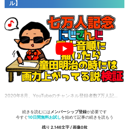
ル】
2020年8月、YouTubeのチャンネル登録者数7万人記...
続きを読むには
メンバーシップ登録
が必要です
今すぐ
10日間無料お試し
を始めて記事の続きを読もう
残り 2,146文字 / 画像0枚