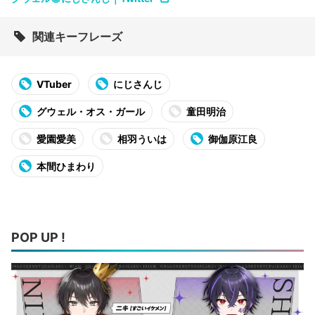
関連キーフレーズ
VTuber
にじさんじ
グウェル・オス・ガール
童田明治
愛園愛美
相羽ういは
御伽原江良
本間ひまわり
POP UP !