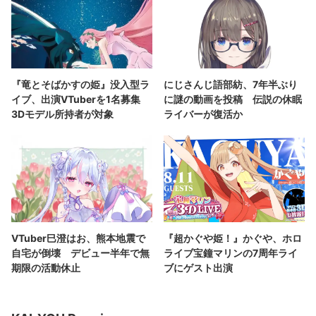
『竜とそばかすの姫』没入型ラ
にじさんじ語部紡、7年半ぶり
イブ、出演VTuberを1名募集
に謎の動画を投稿 伝説の休眠
3Dモデル所持者が対象
ライバーが復活か
VTuber巳澄はお、熊本地震で
『超かぐや姫！』かぐや、ホロ
自宅が倒壊 デビュー半年で無
ライブ宝鐘マリンの7周年ライ
期限の活動休止
ブにゲスト出演