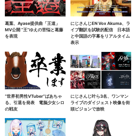
葛葉、Ayase提供曲「王道」
にじさんじEN Vox Akuma、ラ
MV公開 “王”ゆえの苦悩と葛藤
イブ翻訳を試験的配信 日本語
を表現
と中国語の字幕をリアルタイム
表示
“世界初男性VTuber”ばあちゃ
にじさんじ叶ら3名、ワンマン
る、引退を発表 電脳少女シロ
ライブのダイジェスト映像を街
の戦友
頭ビジョンで放映