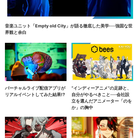
音楽ユニット「Empty old City」が語る徹底した美学──強固な世
界観と余白
バーチャルライブ配信アプリが
“インディーアニメ“の足跡と、
リアルイベントしてみた結果!?
自分がやるべきこと──会社設
立を選んだアニメーター「のを
か」の胸中