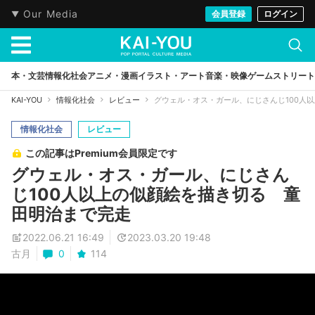
Our Media
会員登録
ログイン
本・文芸
情報化社会
アニメ・漫画
イラスト・アート
音楽・映像
ゲーム
ストリート
KAI-YOU
情報化社会
レビュー
グウェル・オス・ガール、にじさんじ100人
情報化社会
レビュー
この記事はPremium会員限定です
グウェル・オス・ガール、にじさん
じ100人以上の似顔絵を描き切る 童
田明治まで完走
2022.06.21 16:49
2023.03.20 19:48
古月
0
114