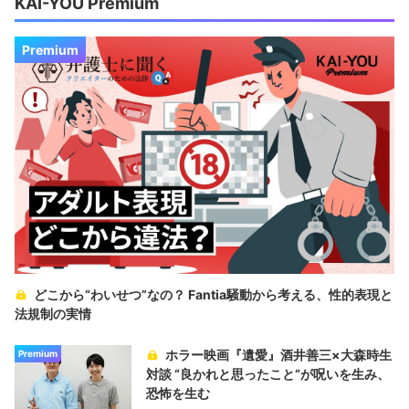
KAI-YOU Premium
Premium
どこから“わいせつ”なの？ Fantia騒動から考える、性的表現と
法規制の実情
ホラー映画『遺愛』酒井善三×大森時生
Premium
対談 “良かれと思ったこと“が呪いを生み、
恐怖を生む