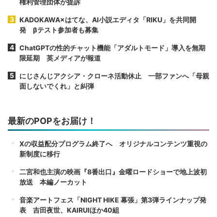
権利管理団体が提訴
KADOKAWA×はてな、AI小説エディタ「RIKU」を共同開
発 βテスト参加者も募集
ChatGPTの性的チャット機能「アダルトモード」導入を無期
限延期 英メディアが報道
にじさんじアクシア・クローネ活動休止 一部ファンへ「母親
面しないでくれ」と糾弾
最新のPOPをお届け！
Xの収益配分プログラム終了へ オリジナルコンテンツ重視の
新制度に移行
二宮和也主演の映画『8番出口』金曜ロードショーで地上波初
放送 本編ノーカット
音楽アートフェス「NIGHT HIKE 幕張」第3弾ラインナップ発
表 吉田夜世、KAIRUIほか40組