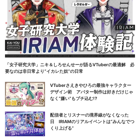
「女子研究大学」ニキ＆しろせんせーが語るVTuberの最適解 必
要なのは非日常より“イカレた奴”の日常
VTuberさえきやひろの最強キャラクター
デザイン術 アバター制作は好きだけじゃ
なく“嫌い”もブチ込む!?
配信者とリスナーの境界線がなくなった
日 IRIAMのリアルイベントは“みんなでつ
くり上げる”