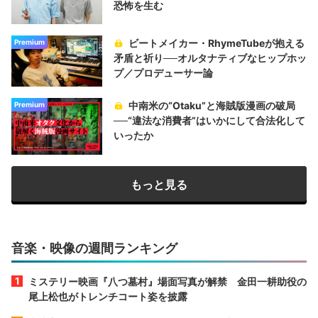
恐怖を生む
ビートメイカー・RhymeTubeが抱える
Premium
矛盾と祈り──オルタナティブなヒップホッ
プ／プロデューサー論
中南米の“Otaku”と海賊版漫画の破局
Premium
──“違法な消費者”はいかにして合法化して
いったか
もっと見る
音楽・映像の週間ランキング
ミステリー映画『八つ墓村』場面写真が解禁 金田一耕助役の
尾上松也がトレンチコート姿を披露