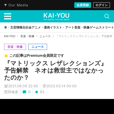
Our Media
会員登録
ログイン
本・文芸
情報化社会
アニメ・漫画
イラスト・アート
音楽・映像
ゲーム
ストリート
KAI-YOU
音楽・映像
ニュース
『マトリックス レザレクションズ』予告解禁
音楽・映像
ニュース
この記事はPremium会員限定です
『マトリックス レザレクションズ』
予告解禁 ネオは救世主ではなかっ
たのか？
2021.09.09 22:38
2023.03.14 00:00
恩田雄多
0
62