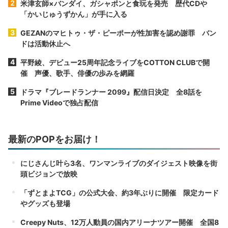
米津玄師×バンダイ、ガシャポンと食玩を発売 歴代CDや
「かいじゅうずかん」が手に入る
GEZANのマヒトゥ・ザ・ピーポーが性加害を認め謝罪 バン
ドは活動休止へ
平野綾、デビュー25周年記念ライブをCOTTON CLUBで開
催 声優、歌手、俳優の歩みを網羅
ドラマ『ブレードランナー 2099』配信日決定 全8話を
Prime Videoで独占配信
最新のPOPをお届け！
にじさんじ叶ら3名、ワンマンライブのダイジェスト映像を街
頭ビジョンで放映
「ずとまよTCG」の公式大会、約3年ぶりに開催 限定カード
やグッズも登場
Creepy Nuts、12万人動員の国内アリーナツアー開催 全国8