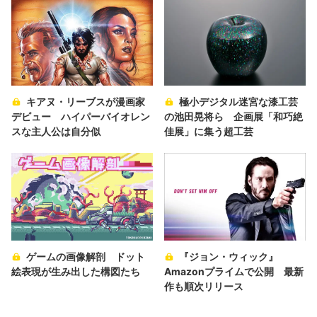
キアヌ・リーブスが漫画家
極小デジタル迷宮な漆工芸
デビュー ハイパーバイオレン
の池田晃将ら 企画展「和巧絶
スな主人公は自分似
佳展」に集う超工芸
ゲームの画像解剖 ドット
『ジョン・ウィック』
絵表現が生み出した構図たち
Amazonプライムで公開 最新
作も順次リリース