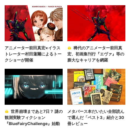
アニメーター前田真宏×イラス
稀代のアニメーター前田真
トレーター村田蓮爾によるトー
宏、初画集刊行『エヴァ』等の
クショーが開催
膨大なキャリアを網羅
世界崩壊まであと7日？ 謎の
メタバース本だいたい全部読ん
観測実験フィクション
で選んだ「ベスト3」紹介と30
『BlueFairyChallenge』始動
冊レビュー