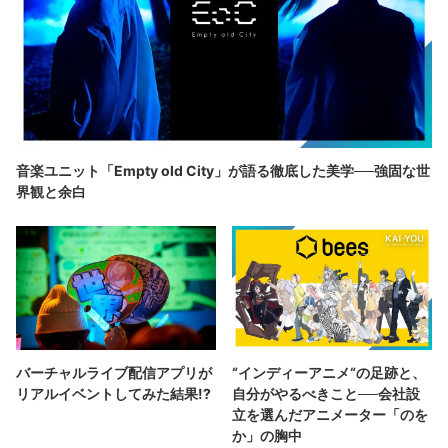
音楽ユニット「Empty old City」が語る徹底した美学──強固な世
界観と余白
バーチャルライブ配信アプリが
“インディーアニメ“の足跡と、
リアルイベントしてみた結果!?
自分がやるべきこと──会社設
立を選んだアニメーター「のを
か」の胸中