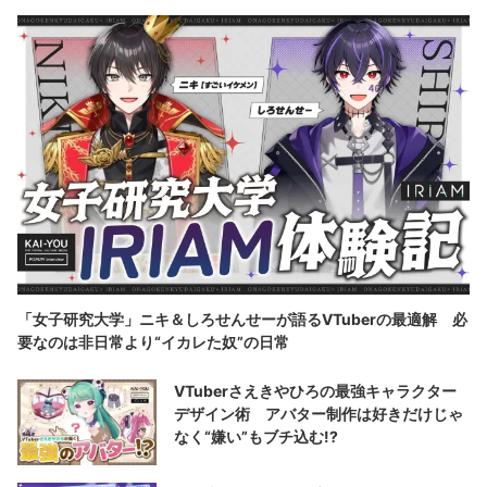
「女子研究大学」ニキ＆しろせんせーが語るVTuberの最適解 必
要なのは非日常より“イカレた奴”の日常
VTuberさえきやひろの最強キャラクター
デザイン術 アバター制作は好きだけじゃ
なく“嫌い”もブチ込む!?