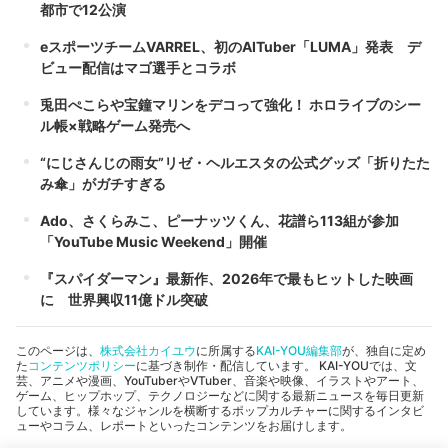
都市で12公演
eスポーツチームVARREL、初のAITuber「LUMA」発表 デ
ビュー配信はマゴ選手とコラボ
兎田ぺこらや宝鐘マリンをデコって強化！ ホロライブのシー
ル帳×戦略ゲーム発売へ
“にじさんじの雨女”リゼ・ヘルエスタの公式グッズ「折りたた
み傘」がガチすぎる
Ado、さくらみこ、ピーナッツくん、花譜ら113組が参加
「YouTube Music Weekend」開催
『スパイダーマン』最新作、2026年で最もヒットした映画
に 世界興収11億ドル突破
このページは、
株式会社カイユウ
に所属する
KAI-YOU編集部
が、独自に定め
た
コンテンツポリシー
に基づき制作・配信しています。 KAI-YOUでは、文
芸、アニメや漫画、YouTuberやVTuber、音楽や映像、イラストやアート、
ゲーム、ヒップホップ、テクノロジーなどに関する最新ニュースを毎日更新
しています。様々なジャンルを横断するポップカルチャーに関するインタビ
ューやコラム、レポートといったコンテンツをお届けします。