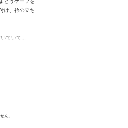
まとうケープを
付け、衿の立ち
ていて...
ません。