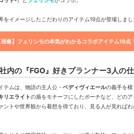
ロット-
』と
フェリシモ
がコラボ。
界をイメージしたこだわりのアイテム19点が登場しまし
【画像】フェリシモの本気がわかるコラボアイテム19点
社内の『FGO』好きプランナー3人の
イテムは、物語の主人公・
ベディヴィエール
の義手を模
キリエライト
の盾をモチーフにしたポーチなど、どのア
ァントや世界観から着想を得ており、見る人が見ればわ