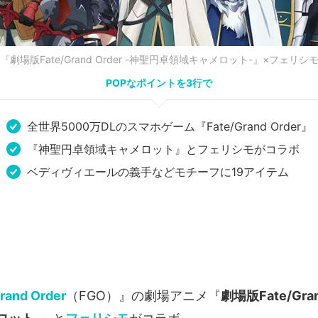
『劇場版Fate/Grand Order -神聖円卓領域キャメロット-』×フェリシ
POPなポイントを3行で
全世界5000万DLのスマホゲーム『Fate/Grand Order』
『神聖円卓領域キャメロット』とフェリシモがコラボ
ベディヴィエールの義手などモチーフに19アイテム
rand Order
（FGO）』の劇場アニメ『
劇場版Fate/Gran