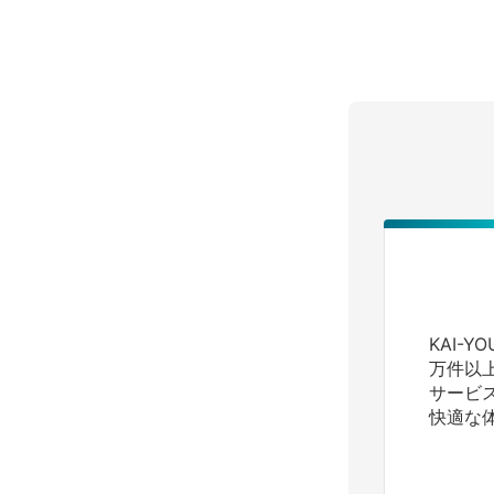
KAI-
万件以
サービ
快適な