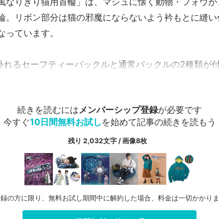
風なりきり猫用首輪」は、マシュに懐く動物・フォウが
輪。リボン部分は猫の邪魔にならないよう衿もとに縫い
なっています。
外れるセーフティーバックルと通常バックルの2種類が付い
続きを読むには
メンバーシップ登録
が必要です
今すぐ
10日間無料お試し
を始めて記事の続きを読もう
残り 2,032文字 / 画像8枚
登録の方に限り、無料お試し期間中に解約した場合、料金は一切かかり