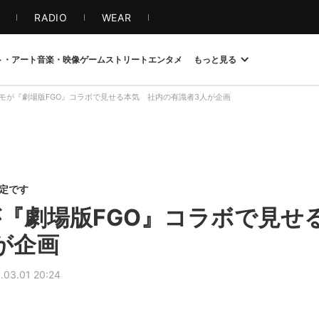
S
RADIO
WEAR
ト・アート
音楽・映像
ゲーム
ストリート
エンタメ
もっと見る
モが『劇場版FGO』コラボで見せる本気 社内の有識者3人が企画
限定です
『劇場版FGO』コラボで見せ
が企画
.03.01 20:24