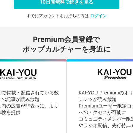
10日間無料で続きを見る
すでにアカウントをお持ちの方は
ログイン
会員登録する
Premium会員登録で
ログインする
ポップカルチャーを身近に
YOUで掲載・配信されている数
KAI-YOU Premium
上の記事が読み放題
テンツが読み放題
ス内の広告が非表示に、より
Premiumユーザー限定
体験を提供
へのアクセスが可能に
コミュニティメンバー限
やラジオ配信、先行特典