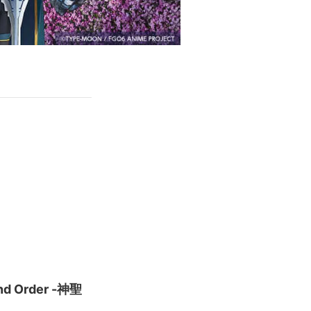
モ
d Order -神聖