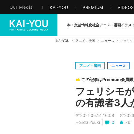
Our Media
KAI-YOU
PREMIUM
VIDEO
本・文芸
情報化社会
アニメ・漫画
イラス
KAI-YOU
アニメ・漫画
ニュース
フェリシ
アニメ・漫画
ニュース
この記事はPremium会員
フェリシモが
の有識者3人
2021.05.14 16:09
2023
Honda Yuuki
0
76