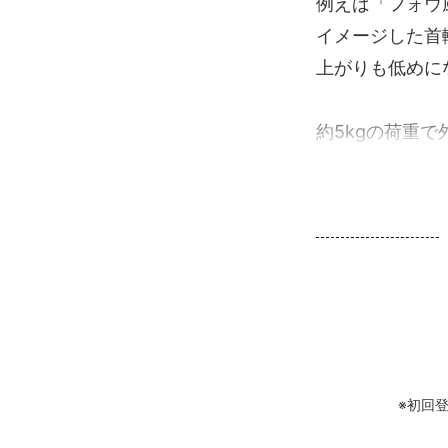
例えば「フォウ
イメージした首
上がりも低めに
約5kgの荷重で
※初回