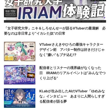
「女子研究大学」ニキ＆しろせんせーが語るVTuberの最適解 必
要なのは非日常より“イカレた奴”の日常
VTuberさえきやひろの最強キャラクター
デザイン術 アバター制作は好きだけじゃ
なく“嫌い”もブチ込む!?
配信者とリスナーの境界線がなくなった
日 IRIAMのリアルイベントは“みんなでつ
くり上げる”
KLabが生み出したAIのVTuber「ゆめみな
な」インタビュー あまりに人間らしすぎ
る配信者が語る夢