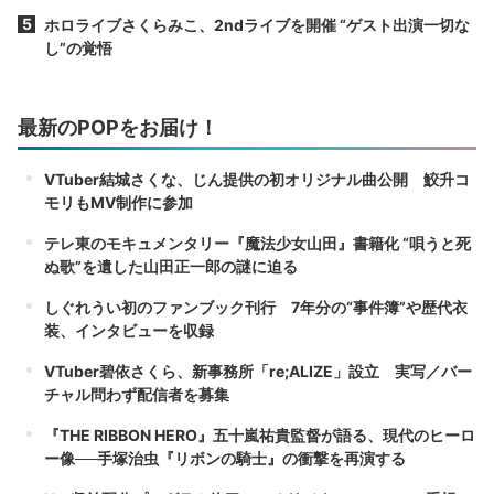
ホロライブさくらみこ、2ndライブを開催 “ゲスト出演一切な
し”の覚悟
最新のPOPをお届け！
VTuber結城さくな、じん提供の初オリジナル曲公開 鮫升コ
モリもMV制作に参加
テレ東のモキュメンタリー『魔法少女山田』書籍化 “唄うと死
ぬ歌”を遺した山田正一郎の謎に迫る
しぐれうい初のファンブック刊行 7年分の“事件簿”や歴代衣
装、インタビューを収録
VTuber碧依さくら、新事務所「re;ALIZE」設立 実写／バー
チャル問わず配信者を募集
『THE RIBBON HERO』五十嵐祐貴監督が語る、現代のヒーロ
ー像──手塚治虫『リボンの騎士』の衝撃を再演する