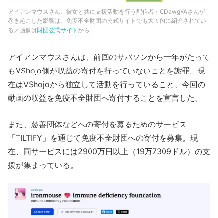
アイアンマウスさん、彼女と共に支援活動を行う配信者・CDawgVAさんが
巻き起こした影響は、免疫不全財団の公式サイトでも大々的に紹介されてい
る／画像は
財団公式サイト
から
アイアンマウスさんは、前回のサバソンから一年がたって
もVShojo側が収益の寄付を行っていないことを謝罪。現
在はVShojoから独立して活動を行っていること、今回の
動画の収益を免疫不全財団へ寄付することを宣言した。
また、慈善団体などへの寄付を募るためのサービス
「TILTIFY」を通じて免疫不全財団への寄付を募集。現
在、同サービスには2900万円以上（19万7309ドル）の支
援が集まっている。