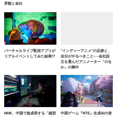
界観と余白
バーチャルライブ配信アプリが
“インディーアニメ“の足跡と、
リアルイベントしてみた結果!?
自分がやるべきこと──会社設
立を選んだアニメーター「のを
か」の胸中
NHK、中国で急成長する「縦型
中国ゲーム『NTE』生成AIの使