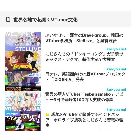
世界各地で花開くVTuber文化
ぶいすぽっ！運営のBrave group、韓国の
VTuber事務所「StelLive」と経営統合
kai-you.net
にじさんじの「ドンキーコング」ガチ勢ヴ
ォックス・アクマ、新作実況で大興奮
kai-you.net
日テレ、英語圏向けの新VTuberプロジェク
ト「IZIGENIA」発表
kai-you.net
驚異の新人VTuber「saba sameko」デビ
ュー3日で登録者100万人突破の偉業
kai-you.net
現地のVTuberが隆盛するインドネシ
Premium
ア ホロライブ成功とにじさんじ苦戦の理
由