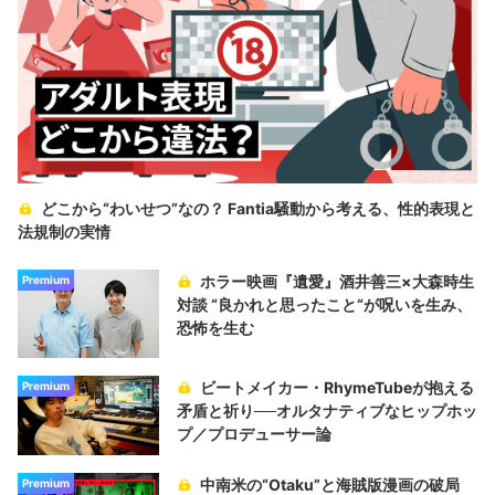
どこから“わいせつ”なの？ Fantia騒動から考える、性的表現と
法規制の実情
ホラー映画『遺愛』酒井善三×大森時生
Premium
対談 “良かれと思ったこと“が呪いを生み、
恐怖を生む
ビートメイカー・RhymeTubeが抱える
Premium
矛盾と祈り──オルタナティブなヒップホッ
プ／プロデューサー論
中南米の“Otaku”と海賊版漫画の破局
Premium