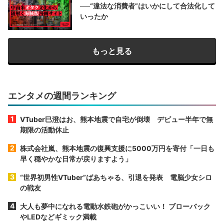
──“違法な消費者”はいかにして合法化して
いったか
もっと見る
エンタメの週間ランキング
VTuber巳澄はお、熊本地震で自宅が倒壊 デビュー半年で無
期限の活動休止
株式会社嵐、熊本地震の復興支援に5000万円を寄付「一日も
早く穏やかな日常が戻りますよう」
“世界初男性VTuber”ばあちゃる、引退を発表 電脳少女シロ
の戦友
大人も夢中になれる電動水鉄砲がかっこいい！ ブローバック
やLEDなどギミック満載