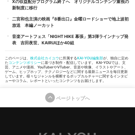
Xの収益配分プログラム終了へ オリジナルコンテンツ重視の
新制度に移行
二宮和也主演の映画『8番出口』金曜ロードショーで地上波初
放送 本編ノーカット
音楽アートフェス「NIGHT HIKE 幕張」第3弾ラインナップ発
表 吉田夜世、KAIRUIほか40組
このページは、
株式会社カイユウ
に所属する
KAI-YOU編集部
が、独自に定め
た
コンテンツポリシー
に基づき制作・配信しています。 KAI-YOUでは、文
芸、アニメや漫画、YouTuberやVTuber、音楽や映像、イラストやアート、
ゲーム、ヒップホップ、テクノロジーなどに関する最新ニュースを毎日更新
しています。様々なジャンルを横断するポップカルチャーに関するインタビ
ューやコラム、レポートといったコンテンツをお届けします。
ページトップへ