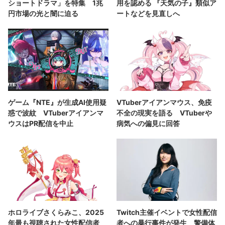
ショートドラマ」を特集 1兆
用を認める 『天気の子』類似ア
円市場の光と闇に迫る
ートなどを見直しへ
ゲーム『NTE』が生成AI使用疑
VTuberアイアンマウス、免疫
惑で波紋 VTuberアイアンマ
不全の現実を語る VTuberや
ウスはPR配信を中止
病気への偏見に回答
ホロライブさくらみこ、2025
Twitch主催イベントで女性配信
年最も視聴された女性配信者
者への暴行事件が発生 警備体