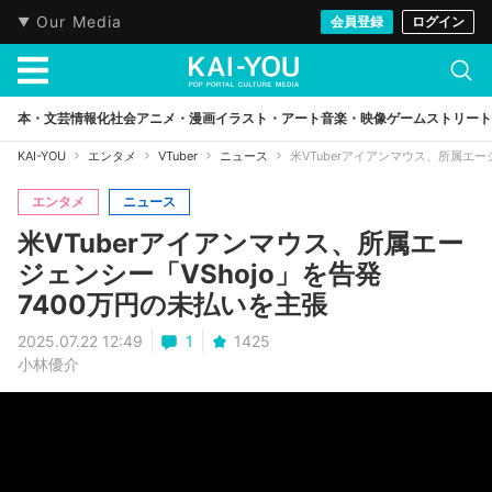
Our Media
会員登録
ログイン
本・文芸
情報化社会
アニメ・漫画
イラスト・アート
音楽・映像
ゲーム
ストリート
KAI-YOU
エンタメ
VTuber
ニュース
米VTuberアイアンマウス、所属エー
エンタメ
ニュース
米VTuberアイアンマウス、所属エー
ジェンシー「VShojo」を告発
7400万円の未払いを主張
2025.07.22 12:49
1
1425
小林優介