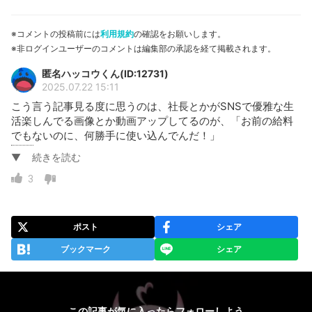
※コメントの投稿前には
利用規約
の確認をお願いします。
※非ログインユーザーのコメントは編集部の承認を経て掲載されます。
匿名ハッコウくん(ID:12731)
2025.07.22 15:11
こう言う記事見る度に思うのは、社長とかがSNSで優雅な生
活楽しんでる画像とか動画アップしてるのが、「お前の給料
でもないのに、何勝手に使い込んでんだ！」
て事ですね。
▼
続きを読む
所属の演者が稼いできたものを自分の金と思い違いして、使
い込んでみたり、持ち逃げしてみたり、金に目が眩むと言う
3
のはこういう事かと思いました。
ど派手にパーティ開いてみたりとか、金の使い方間違えてま
せんか？
ポスト
シェア
と思う事がちょいちょいあって、結局会社が破綻したとかあ
ブックマーク
シェア
るあるですよね。
エージェント業だけでパーティ開いたり出来るわけないだろ
うに。
結局は会社経営する能力は無かったと言うオチが付いて終了
って感じですか。
この記事が気に入ったらフォローしよう