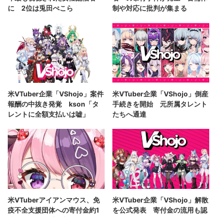
に 2位は兎田ぺこら
制や対応に批判が集まる
米VTuber企業「VShojo」案件
米VTuber企業「VShojo」倒産
報酬の中抜き発覚 kson「タ
手続きを開始 元所属タレント
レントに全額支払いは嘘」
たちへ通達
米VTuberアイアンマウス、免
米VTuber企業「VShojo」解散
疫不全支援団体への寄付金約1
を公式発表 寄付金の流用も認