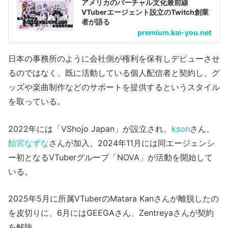
アメリカのバーチャル文化最前線
VTuberエージェント設立のTwitch創業
者が語る
premium.kai-you.net
日本の事務所のように会社側が権利を保有しデビューさせ
るのではなく、既に活動している個人配信者と契約し、グ
ッズや楽曲制作などのサポートを提供するというスタイル
を取っている。
2022年には「VShojo Japan」が設立され、
kson
さん、
飴宮なずな
さんが加入。2024年11月には同エージェンシ
ー初となるVTuberグループ「NOVA」が活動を開始して
いる。
2025年5月に所属VTuberのMatara Kanさんが離脱したの
を皮切りに、6月にはGEEGAさん、Zentreyaさんが契約
を解除。