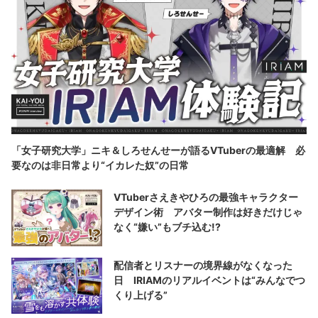
「女子研究大学」ニキ＆しろせんせーが語るVTuberの最適解 必
要なのは非日常より“イカレた奴”の日常
VTuberさえきやひろの最強キャラクター
デザイン術 アバター制作は好きだけじゃ
なく“嫌い”もブチ込む!?
配信者とリスナーの境界線がなくなった
日 IRIAMのリアルイベントは“みんなでつ
くり上げる”