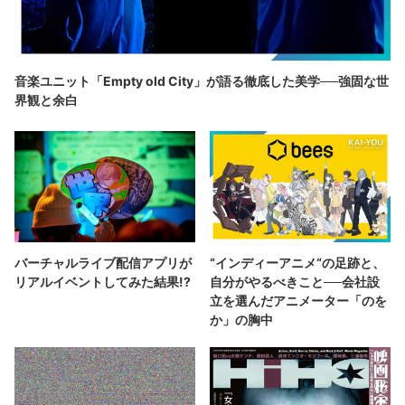
音楽ユニット「Empty old City」が語る徹底した美学──強固な世
界観と余白
バーチャルライブ配信アプリが
“インディーアニメ“の足跡と、
リアルイベントしてみた結果!?
自分がやるべきこと──会社設
立を選んだアニメーター「のを
か」の胸中