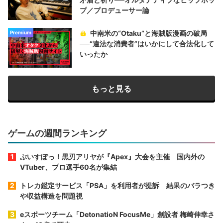
プ／プロデューサー論
中南米の“Otaku”と海賊版漫画の破局
Premium
──“違法な消費者”はいかにして合法化して
いったか
もっと見る
ゲームの週間ランキング
ぶいすぽっ！黒刃アリヤが『Apex』大会を主催 国内外の
VTuber、プロ選手60名が集結
トレカ鑑定サービス「PSA」を利用者が提訴 結果のバラつき
や収益構造を問題視
eスポーツチーム「DetonatioN FocusMe」創設者 梅崎伸幸さ