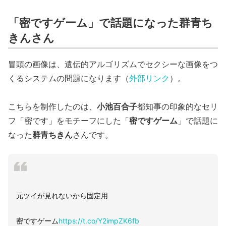
「密ですゲーム」で話題になった群青ち
きんさん
冒頭の画像は、遺伝的アルゴリズムでセクシーな画像をつ
くるシステムの問題になります（
外部リンク
）。
こちらを制作したのは、
小池百合子
都知事の印象的なセリ
フ「密です」をモチーフにした「
密ですゲーム
」で話題に
なった
群青ちきん
さんです。
元ツイが見れないから固定用
密ですゲーム
https://t.co/Y2impZK6fb