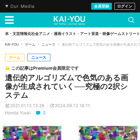
Our Media
会員登録
ログイン
本・文芸
情報化社会
アニメ・漫画
イラスト・アート
音楽・映像
ゲーム
ストリート
KAI-YOU
ゲーム
ニュース
遺伝的アルゴリズムで色気のある画像が生成されて
ゲーム
ニュース
この記事はPremium会員限定です
遺伝的アルゴリズムで色気のある画
像が生成されていく──究極の2択シ
ステム
2021.01.13 13:28
2024.09.13 18:11
Honda Yuuki
0