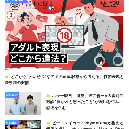
どこから“わいせつ”なの？ Fantia騒動から考える、性的表現と
法規制の実情
ホラー映画『遺愛』酒井善三×大森時生
Premium
対談 “良かれと思ったこと“が呪いを生み、
恐怖を生む
ビートメイカー・RhymeTubeが抱える
Premium
矛盾と祈り──オルタナティブなヒップホッ