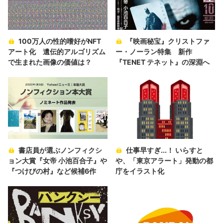
100万人の性的嗜好がNFT
『映画秘宝』クリストファ
アート化 遺伝的アルゴリズム
ー・ノーラン特集 新作
で生まれた画像の価値は？
『TENET テネット』の深淵へ
書店員が選ぶノンフィクシ
仕事早すぎ...！ いらすと
ョン大賞『女帝 小池百合子』や
や、「東京アラート」発動の都
『つけびの村』など候補6作
庁をイラスト化