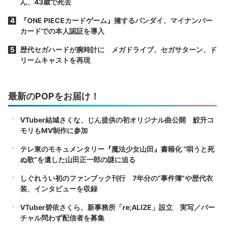
ん、43歳で死去
『ONE PIECEカードゲーム』擁するバンダイ、マイナンバー
カードでの本人認証を導入
歴代セガハードが腕時計に メガドライブ、セガサターン、ド
リームキャストを再現
最新のPOPをお届け！
VTuber結城さくな、じん提供の初オリジナル曲公開 鮫升コ
モリもMV制作に参加
テレ東のモキュメンタリー『魔法少女山田』書籍化 “唄うと死
ぬ歌”を遺した山田正一郎の謎に迫る
しぐれうい初のファンブック刊行 7年分の“事件簿”や歴代衣
装、インタビューを収録
VTuber碧依さくら、新事務所「re;ALIZE」設立 実写／バー
チャル問わず配信者を募集