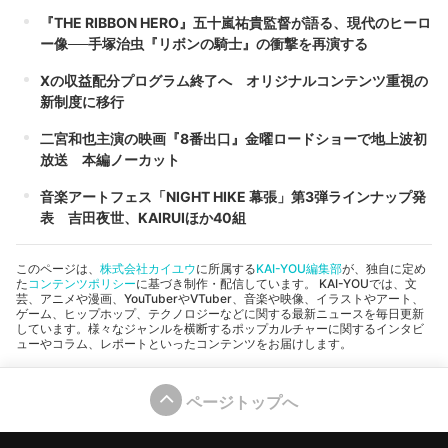
『THE RIBBON HERO』五十嵐祐貴監督が語る、現代のヒーロ
ー像──手塚治虫『リボンの騎士』の衝撃を再演する
Xの収益配分プログラム終了へ オリジナルコンテンツ重視の
新制度に移行
二宮和也主演の映画『8番出口』金曜ロードショーで地上波初
放送 本編ノーカット
音楽アートフェス「NIGHT HIKE 幕張」第3弾ラインナップ発
表 吉田夜世、KAIRUIほか40組
このページは、
株式会社カイユウ
に所属する
KAI-YOU編集部
が、独自に定め
た
コンテンツポリシー
に基づき制作・配信しています。 KAI-YOUでは、文
芸、アニメや漫画、YouTuberやVTuber、音楽や映像、イラストやアート、
ゲーム、ヒップホップ、テクノロジーなどに関する最新ニュースを毎日更新
しています。様々なジャンルを横断するポップカルチャーに関するインタビ
ューやコラム、レポートといったコンテンツをお届けします。
ページトップへ