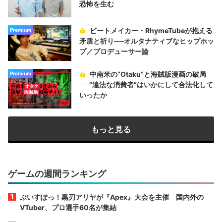
恐怖を生む
ビートメイカー・RhymeTubeが抱える
Premium
矛盾と祈り──オルタナティブなヒップホッ
プ／プロデューサー論
中南米の“Otaku”と海賊版漫画の破局
Premium
──“違法な消費者”はいかにして合法化して
いったか
もっと見る
ゲームの週間ランキング
ぶいすぽっ！黒刃アリヤが『Apex』大会を主催 国内外の
VTuber、プロ選手60名が集結