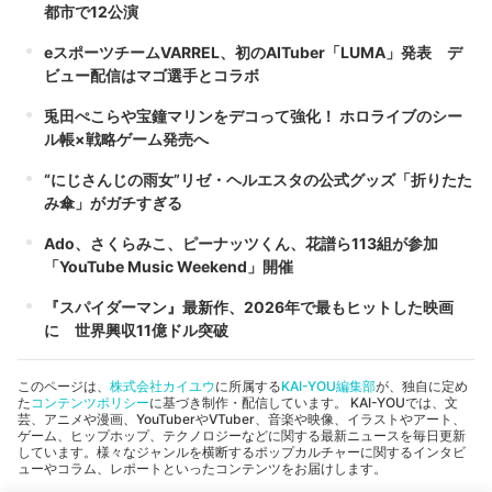
都市で12公演
eスポーツチームVARREL、初のAITuber「LUMA」発表 デ
ビュー配信はマゴ選手とコラボ
兎田ぺこらや宝鐘マリンをデコって強化！ ホロライブのシー
ル帳×戦略ゲーム発売へ
“にじさんじの雨女”リゼ・ヘルエスタの公式グッズ「折りたた
み傘」がガチすぎる
Ado、さくらみこ、ピーナッツくん、花譜ら113組が参加
「YouTube Music Weekend」開催
『スパイダーマン』最新作、2026年で最もヒットした映画
に 世界興収11億ドル突破
このページは、
株式会社カイユウ
に所属する
KAI-YOU編集部
が、独自に定め
た
コンテンツポリシー
に基づき制作・配信しています。 KAI-YOUでは、文
芸、アニメや漫画、YouTuberやVTuber、音楽や映像、イラストやアート、
ゲーム、ヒップホップ、テクノロジーなどに関する最新ニュースを毎日更新
しています。様々なジャンルを横断するポップカルチャーに関するインタビ
ューやコラム、レポートといったコンテンツをお届けします。