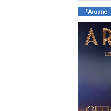
『Arca