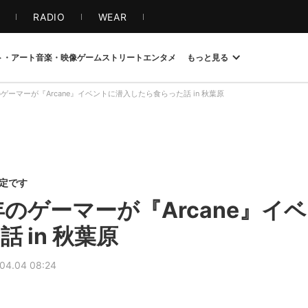
S
RADIO
WEAR
ト・アート
音楽・映像
ゲーム
ストリート
エンタメ
もっと見る
のゲーマーが『Arcane』イベントに潜入したら食らった話 in 秋葉原
限定です
年のゲーマーが『Arcane』イ
 in 秋葉原
04.04 08:24