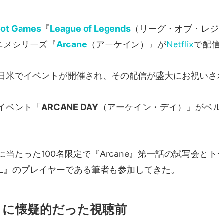
iot Games
『
League of Legends
（リーグ・オブ・レジ
ニメシリーズ『
Arcane
（アーケイン）』が
Netflix
で配
日米でイベントが開催され、その配信が盛大にお祝いさ
イベント「
ARCANE DAY
（アーケイン・デイ）」がベ
。
当たった100名限定で『Arcane』第一話の試写会と
oL』のプレイヤーである筆者も参加してきた。
e』に懐疑的だった視聴前