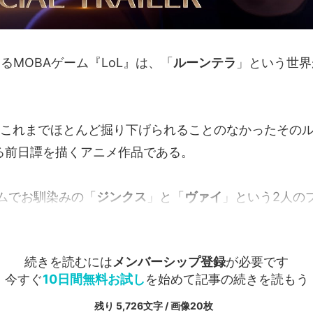
sによるMOBAゲーム『LoL』は、「
ルーンテラ
」という世界
』は、これまでほとんど掘り下げられることのなかったその
がる前日譚を描くアニメ作品である。
ムでお馴染みの「
ジンクス
」と「
ヴァイ
」という2人のプレ
続きを読むには
メンバーシップ登録
が必要です
今すぐ
10日間無料お試し
を始めて記事の続きを読もう
残り 5,726文字 / 画像20枚