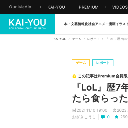
Our Media
KAI-YOU
PREMIUM
VIDEO
本・文芸
情報化社会
アニメ・漫画
イラス
KAI-YOU
ゲーム
レポート
『LoL』歴7年
ゲーム
レポート
この記事はPremium会員
『LoL』歴7
たら食らった話
2021.11.10 19:00
2023.
おざきこうし
0
269