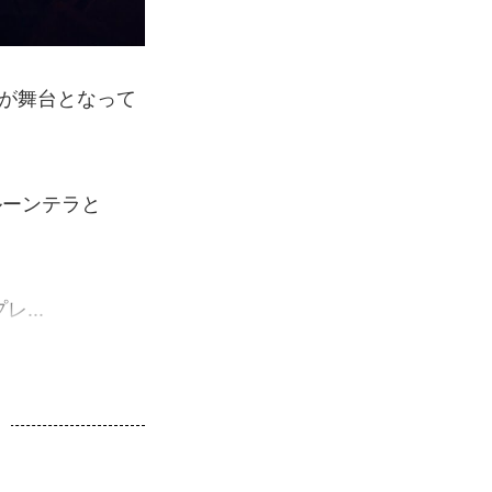
が舞台となって
ルーンテラと
...