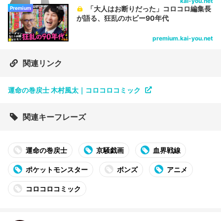
kai-you.net
「大人はお断りだった」コロコロ編集長
Premium
が語る、狂乱のホビー90年代
premium.kai-you.net
関連リンク
運命の巻戻士 木村風太｜コロコロコミック
関連キーフレーズ
運命の巻戻士
京騒戯画
血界戦線
ポケットモンスター
ボンズ
アニメ
コロコロコミック