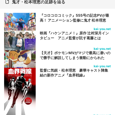
鬼才・松本理恵の足跡を辿る
『コロコロコミック』555号の記念PVが最
高！ アニメーション監修に鬼才 松本理恵
kai-you.net
映画『ハケンアニメ！』原作 辻村深月イン
タビュー アニメ監督が託す葛藤とは
kai-you.net
【天才】ポケモンMVがマジで最高に凄いの
で勝手に解説してしまう衝動にかられた
kai-you.net
監督に気鋭・松本理恵 豪華キャスト陣集
結の新作アニメ『血界戦線』