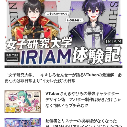
「女子研究大学」ニキ＆しろせんせーが語るVTuberの最適解 必
要なのは非日常より“イカレた奴”の日常
VTuberさえきやひろの最強キャラクター
デザイン術 アバター制作は好きだけじゃ
なく“嫌い”もブチ込む!?
配信者とリスナーの境界線がなくなった
日 IRIAMのリアルイベントは“みんなでつ