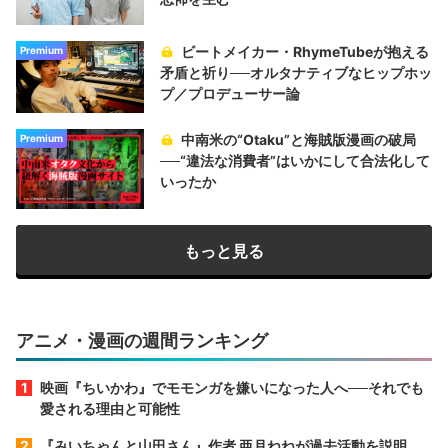
ビートメイカー・RhymeTubeが抱える
Premium
矛盾と祈り──オルタナティブなヒップホッ
プ／プロデューサー論
中南米の“Otaku”と海賊版漫画の破局
Premium
──“違法な消費者”はいかにして合法化して
いったか
もっと見る
アニメ・漫画の週間ランキング
映画『ちいかわ』でモモンガを嫌いになった人へ──それでも
愛される理由と可能性
『みいちゃんと山田さん』作者 亜月ねねが過去活動を説明