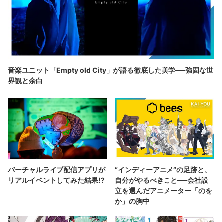
音楽ユニット「Empty old City」が語る徹底した美学──強固な世
界観と余白
バーチャルライブ配信アプリが
“インディーアニメ“の足跡と、
リアルイベントしてみた結果!?
自分がやるべきこと──会社設
立を選んだアニメーター「のを
か」の胸中