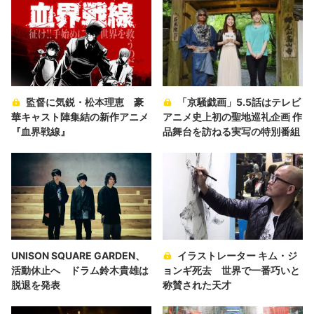
監督に気鋭・松本理恵 豪
「京騒戯画」5.5話はテレビ
華キャスト陣集結の新作アニメ
アニメ史上初の聖地巡礼企画 作
『血界戦線』
品舞台を訪ねる実写の特別番組
UNISON SQUARE GARDEN、
イラストレーター キム・ジ
活動休止へ ドラム鈴木貴雄は
ョンギ死去 世界で一番巧いと
脱退を発表
称賛された天才