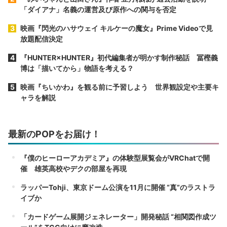
「ダイアナ」名義の運営及び原作への関与を否定
映画『閃光のハサウェイ キルケーの魔女』Prime Videoで見
放題配信決定
『HUNTER×HUNTER』初代編集者が明かす制作秘話 冨樫義
博は「描いてから」物語を考える？
映画『ちいかわ』を観る前に予習しよう 世界観設定や主要キ
ャラを解説
最新のPOPをお届け！
『僕のヒーローアカデミア』の体験型展覧会がVRChatで開
催 雄英高校やデクの部屋を再現
ラッパーTohji、東京ドーム公演を11月に開催 “真”のラストラ
イブか
「カードゲーム展開ジェネレーター」開発秘話 “相関図作成ツ