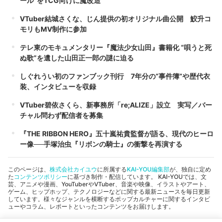
ール”をTCG向けに魔改造
VTuber結城さくな、じん提供の初オリジナル曲公開 鮫升コ
モリもMV制作に参加
テレ東のモキュメンタリー『魔法少女山田』書籍化 “唄うと死
ぬ歌”を遺した山田正一郎の謎に迫る
しぐれうい初のファンブック刊行 7年分の“事件簿”や歴代衣
装、インタビューを収録
VTuber碧依さくら、新事務所「re;ALIZE」設立 実写／バー
チャル問わず配信者を募集
『THE RIBBON HERO』五十嵐祐貴監督が語る、現代のヒーロ
ー像──手塚治虫『リボンの騎士』の衝撃を再演する
このページは、
株式会社カイユウ
に所属する
KAI-YOU編集部
が、独自に定め
た
コンテンツポリシー
に基づき制作・配信しています。 KAI-YOUでは、文
芸、アニメや漫画、YouTuberやVTuber、音楽や映像、イラストやアート、
ゲーム、ヒップホップ、テクノロジーなどに関する最新ニュースを毎日更新
しています。様々なジャンルを横断するポップカルチャーに関するインタビ
ューやコラム、レポートといったコンテンツをお届けします。