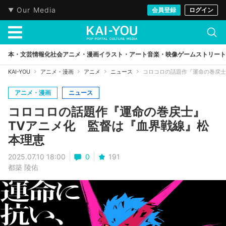
Our Media
会員登録
ログイン
本・文芸
情報化社会
アニメ・漫画
イラスト・アート
音楽・映像
ゲーム
ストリート
KAI-YOU
アニメ・漫画
アニメ
ニュース
コロコロの話題作『運命の巻戻士
アニメ・漫画
ニュース
コロコロの話題作『運命の巻戻士』
TVアニメ化 監督は『血界戦線』松
本理恵
2025.07.10 18:00
0
191
都築 陵佑