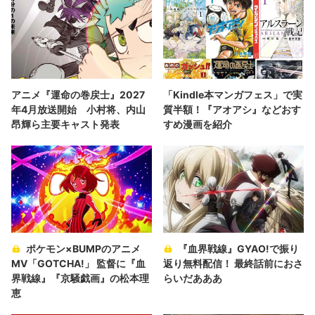
アニメ『運命の巻戻士』2027
「Kindle本マンガフェス」で実
年4月放送開始 小村将、内山
質半額！『アオアシ』などおす
昂輝ら主要キャスト発表
すめ漫画を紹介
ポケモン×BUMPのアニメ
『血界戦線』GYAO!で振り
MV「GOTCHA!」 監督に『血
返り無料配信！ 最終話前におさ
界戦線』『京騒戯画』の松本理
らいだあああ
恵