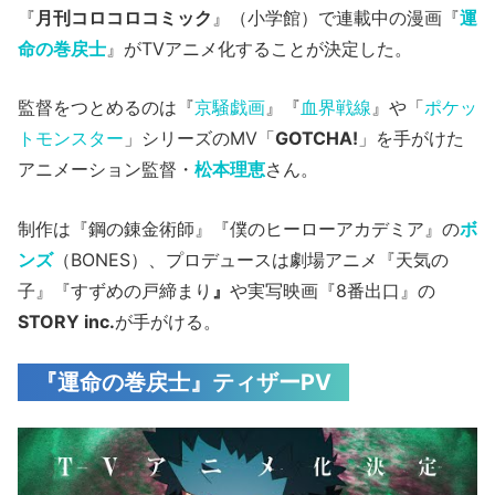
『
月刊コロコロコミック
』（小学館）で連載中の漫画『
運
命の巻戻士
』がTVアニメ化することが決定した。
監督をつとめるのは『
京騒戯画
』『
血界戦線
』や「
ポケッ
トモンスター
」シリーズのMV「
GOTCHA!
」を手がけた
アニメーション監督・
松本理恵
さん。
制作は『鋼の錬金術師』『僕のヒーローアカデミア』の
ボ
ンズ
（BONES）、プロデュースは劇場アニメ『天気の
子』『すずめの戸締まり
』
や実写映画『8番出口』の
STORY inc.
が手がける。
『運命の巻戻士』ティザーPV