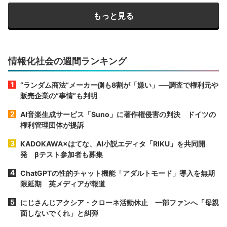
もっと見る
情報化社会の週間ランキング
“ランダム商法”メーカー側も8割が「嫌い」──調査で権利元や
販売企業の“事情”も判明
AI音楽生成サービス「Suno」に著作権侵害の判決 ドイツの
権利管理団体が提訴
KADOKAWA×はてな、AI小説エディタ「RIKU」を共同開
発 βテスト参加者も募集
ChatGPTの性的チャット機能「アダルトモード」導入を無期
限延期 英メディアが報道
にじさんじアクシア・クローネ活動休止 一部ファンへ「母親
面しないでくれ」と糾弾