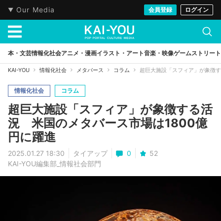
Our Media
会員登録
ログイン
本・文芸
情報化社会
アニメ・漫画
イラスト・アート
音楽・映像
ゲーム
ストリート
KAI-YOU
情報化社会
メタバース
コラム
超巨大施設「スフィア」が象徴す
情報化社会
コラム
超巨大施設「スフィア」が象徴する活
況 米国のメタバース市場は1800億
円に躍進
2025.01.27 18:30
タイアップ
0
52
KAI-YOU編集部_情報社会部門