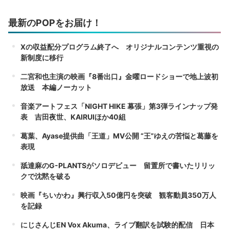
最新のPOPをお届け！
Xの収益配分プログラム終了へ オリジナルコンテンツ重視の
新制度に移行
二宮和也主演の映画『8番出口』金曜ロードショーで地上波初
放送 本編ノーカット
音楽アートフェス「NIGHT HIKE 幕張」第3弾ラインナップ発
表 吉田夜世、KAIRUIほか40組
葛葉、Ayase提供曲「王道」MV公開 “王”ゆえの苦悩と葛藤を
表現
舐達麻のG-PLANTSがソロデビュー 留置所で書いたリリッ
クで沈黙を破る
映画『ちいかわ』興行収入50億円を突破 観客動員350万人
を記録
にじさんじEN Vox Akuma、ライブ翻訳を試験的配信 日本