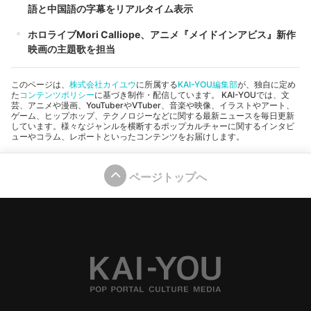
語と中国語の字幕をリアルタイム表示
ホロライブMori Calliope、アニメ『メイドインアビス』新作
映画の主題歌を担当
このページは、
株式会社カイユウ
に所属する
KAI-YOU編集部
が、独自に定め
た
コンテンツポリシー
に基づき制作・配信しています。 KAI-YOUでは、文
芸、アニメや漫画、YouTuberやVTuber、音楽や映像、イラストやアート、
ゲーム、ヒップホップ、テクノロジーなどに関する最新ニュースを毎日更新
しています。様々なジャンルを横断するポップカルチャーに関するインタビ
ューやコラム、レポートといったコンテンツをお届けします。
ページトップへ