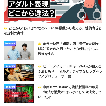
どこから“わいせつ”なの？ Fantia騒動から考える、性的表現と
法規制の実情
ホラー映画『遺愛』酒井善三×大森時生
Premium
対談 “良かれと思ったこと“が呪いを生み、
恐怖を生む
ビートメイカー・RhymeTubeが抱える
Premium
矛盾と祈り──オルタナティブなヒップホッ
プ／プロデューサー論
中南米の“Otaku”と海賊版漫画の破局
Premium
──“違法な消費者”はいかにして合法化して
いったか