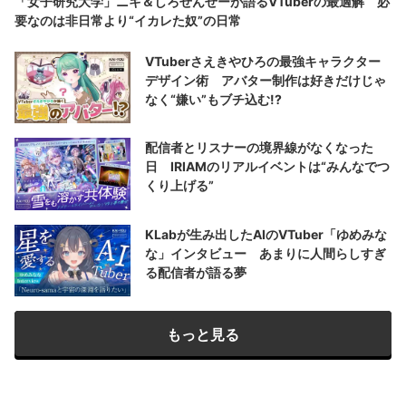
「女子研究大学」ニキ＆しろせんせーが語るVTuberの最適解 必
要なのは非日常より“イカレた奴”の日常
VTuberさえきやひろの最強キャラクター
デザイン術 アバター制作は好きだけじゃ
なく“嫌い”もブチ込む!?
配信者とリスナーの境界線がなくなった
日 IRIAMのリアルイベントは“みんなでつ
くり上げる”
KLabが生み出したAIのVTuber「ゆめみな
な」インタビュー あまりに人間らしすぎ
る配信者が語る夢
もっと見る