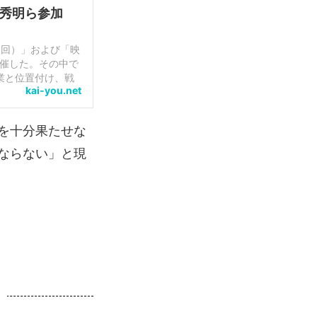
野秀明ら参加
1回）」および「映
開催した。その中で
業と位置付け、戦
kai-you.net
アニ...
を十分果たせな
ならない」と現