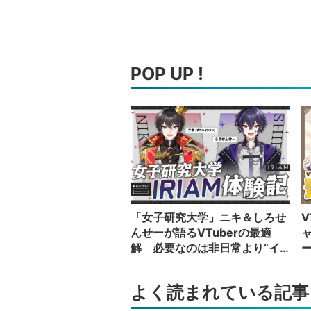
POP UP !
「女子研究大学」ニキ＆しろせ
V
んせーが語るVTuberの最適
解 必要なのは非日常より“イ
カレた奴”の日常
い
よく読まれている記事