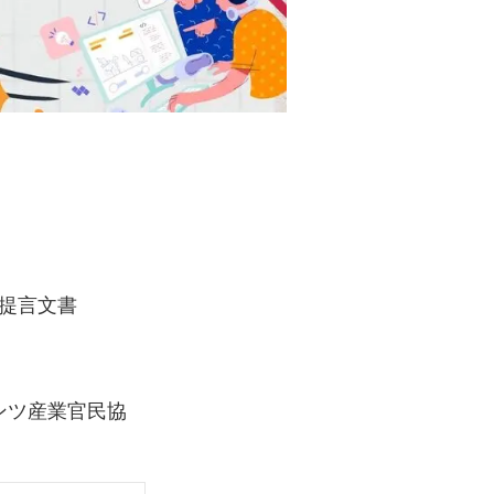
の提言文書
ンツ産業官民協