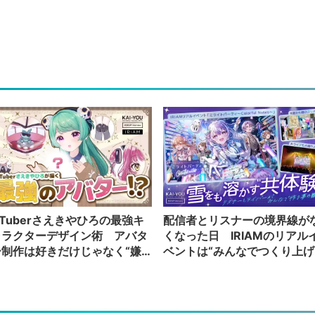
Tuberさえきやひろの最強キ
配信者とリスナーの境界線が
ャラクターデザイン術 アバタ
くなった日 IRIAMのリアル
ー制作は好きだけじゃなく“嫌
ベントは“みんなでつくり上げ
”もブチ込む!?
る”