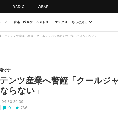
S
RADIO
WEAR
ト・アート
音楽・映像
ゲーム
ストリート
エンタメ
もっと見る
連、コンテンツ産業へ警鐘「クールジャパン戦略を繰り返してはならない」
限定です
テンツ産業へ警鐘「クールジ
はならない」
.04.30 20:09
0
736