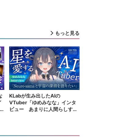
もっと見る
な
KLabが生み出したAIの
イ
VTuber「ゆめみなな」インタ
ビュー あまりに人間らしすぎ
る配信者が語る夢