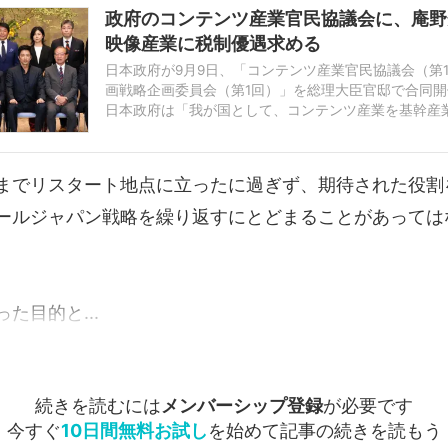
政府のコンテンツ産業官民協議会に、庵
映像産業に税制優遇求める
日本政府が9月9日、「コンテンツ産業官民協議会（第
画戦略企画委員会（第1回）」を総理大臣官邸で合同
日本政府は「我が国として、コンテンツ産業を基幹産
略的に取り組む」と説明。両委員会の民間側構成員には、
までリスタート地点に立ったに過ぎず、期待された役割
ールジャパン戦略を繰り返すにとどまることがあっては
た目的と...
続きを読むには
メンバーシップ登録
が必要です
今すぐ
10日間無料お試し
を始めて記事の続きを読もう