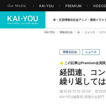
Our Media
KAI-YOU
PREMIUM
VIDEO
本・文芸
情報化社会
アニメ・漫画
イラス
KAI-YOU
情報化社会
AI
ニュース
経団
情報化社会
ニュース
この記事はPremium会員
経団連、コン
繰り返して
2024.10.15 20:08
2025
KAI-YOU編集部_情報社会部門