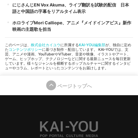
にじさんじEN Vox Akuma、ライブ翻訳を試験的配信 日本
語と中国語の字幕をリアルタイム表示
ホロライブMori Calliope、アニメ『メイドインアビス』新作
映画の主題歌を担当
このページは、
株式会社カイユウ
に所属する
KAI-YOU編集部
が、独自に定め
た
コンテンツポリシー
に基づき制作・配信しています。 KAI-YOUでは、文
芸、アニメや漫画、YouTuberやVTuber、音楽や映像、イラストやアート、
ゲーム、ヒップホップ、テクノロジーなどに関する最新ニュースを毎日更新
しています。様々なジャンルを横断するポップカルチャーに関するインタビ
ューやコラム、レポートといったコンテンツをお届けします。
ページトップへ