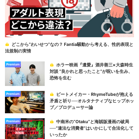
どこから“わいせつ”なの？ Fantia騒動から考える、性的表現と
法規制の実情
ホラー映画『遺愛』酒井善三×大森時生
Premium
対談 “良かれと思ったこと“が呪いを生み、
恐怖を生む
ビートメイカー・RhymeTubeが抱える
Premium
矛盾と祈り──オルタナティブなヒップホッ
プ／プロデューサー論
中南米の“Otaku”と海賊版漫画の破局
Premium
──“違法な消費者”はいかにして合法化して
いったか