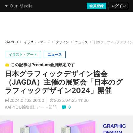
Our Media
本・文芸
情報化社会
アニメ・漫画
イラスト・アート
音楽・映像
会員登録
ゲーム
ログイン
ストリート
KAI-YOU
イラスト・アート
デザイン
ニュース
日本グラフィックデザイン
イラスト・アート
ニュース
この記事はPremium会員限定です
日本グラフィックデザイン協会
（JAGDA）主催の展覧会「日本のグ
ラフィックデザイン2024」開催
2024.07.02 20:00
2025.04.25 11:30
KAI-YOU編集部_アート部門
0