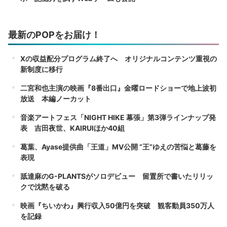
最新のPOPをお届け！
Xの収益配分プログラム終了へ オリジナルコンテンツ重視の
新制度に移行
二宮和也主演の映画『8番出口』金曜ロードショーで地上波初
放送 本編ノーカット
音楽アートフェス「NIGHT HIKE 幕張」第3弾ラインナップ発
表 吉田夜世、KAIRUIほか40組
葛葉、Ayase提供曲「王道」MV公開 “王”ゆえの苦悩と葛藤を
表現
舐達麻のG-PLANTSがソロデビュー 留置所で書いたリリッ
クで沈黙を破る
映画『ちいかわ』興行収入50億円を突破 観客動員350万人
を記録