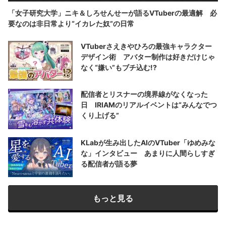
「女子研究大学」ニキ＆しろせんせーが語るVTuberの最適解 必
要なのは非日常より“イカレた奴”の日常
VTuberさえきやひろの最強キャラクター
デザイン術 アバター制作は好きだけじゃ
なく“嫌い”もブチ込む!?
配信者とリスナーの境界線がなくなった
日 IRIAMのリアルイベントは“みんなでつ
くり上げる”
KLabが生み出したAIのVTuber「ゆめみな
な」インタビュー あまりに人間らしすぎ
る配信者が語る夢
もっと見る