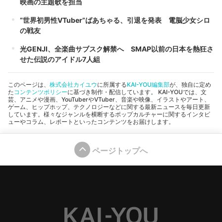
映画の主題歌を担当
“世界初男性VTuber”ばあちゃる、引退を発表 電脳少女シロ
の戦友
光GENJI、全楽曲サブスク解禁へ SMAP以前の日本を熱狂さ
せた伝説のアイドル7人組
このページは、
株式会社カイユウ
に所属する
KAI-YOU編集部
が、独自に定め
た
コンテンツポリシー
に基づき制作・配信しています。 KAI-YOUでは、文
芸、アニメや漫画、YouTuberやVTuber、音楽や映像、イラストやアート、
ゲーム、ヒップホップ、テクノロジーなどに関する最新ニュースを毎日更新
しています。様々なジャンルを横断するポップカルチャーに関するインタビ
ューやコラム、レポートといったコンテンツをお届けします。
ページトップへ