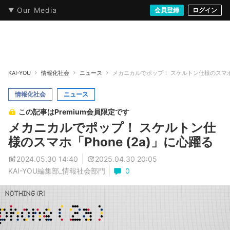
Our Media
本・文芸
情報化社会
アニメ・漫画
イラスト・アート
音楽・映像
会員登録
ゲーム
ログイン
ストリート
KAI-YOU
情報化社会
ニュース
メカニカルでポップ！ スケルトン仕様のスマホ「P
情報化社会
ニュース
この記事はPremium会員限定です
メカニカルでポップ！ スケルトン仕
様のスマホ「Phone (2a)」に心躍る
2024.05.30 14:40
2025.04.30 20:05
KAI-YOU編集部_情報社会部門
0