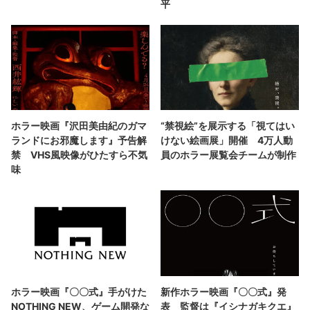
平
ホラー映画『沢田美由紀のガマ
“禁視絵”を展示する「視てはい
ランドにお邪魔します』予告解
けない絵画展」開催 4万人動
禁 VHS風映像がひたすら不気
員のホラー展覧会チームが制作
味
ホラー映画『〇〇式』手がけた
新作ホラー映画『〇〇式』発
NOTHING NEW、ゲーム開発な
表 監督は『イシナガキクエ』