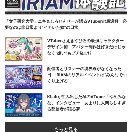
「女子研究大学」ニキ＆しろせんせーが語るVTuberの最適解 必
要なのは非日常より“イカレた奴”の日常
VTuberさえきやひろの最強キャラクター
デザイン術 アバター制作は好きだけじゃ
なく“嫌い”もブチ込む!?
配信者とリスナーの境界線がなくなった
日 IRIAMのリアルイベントは“みんなでつ
くり上げる”
KLabが生み出したAIのVTuber「ゆめみな
な」インタビュー あまりに人間らしすぎ
る配信者が語る夢
もっと見る