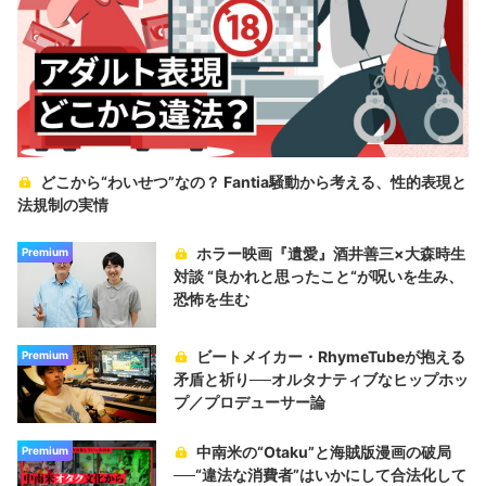
どこから“わいせつ”なの？ Fantia騒動から考える、性的表現と
法規制の実情
ホラー映画『遺愛』酒井善三×大森時生
Premium
対談 “良かれと思ったこと“が呪いを生み、
恐怖を生む
ビートメイカー・RhymeTubeが抱える
Premium
矛盾と祈り──オルタナティブなヒップホッ
プ／プロデューサー論
中南米の“Otaku”と海賊版漫画の破局
Premium
──“違法な消費者”はいかにして合法化して