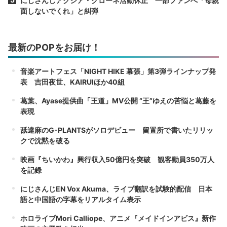
にじさんじアクシア・クローネ活動休止 一部ファンへ「母親
面しないでくれ」と糾弾
最新のPOPをお届け！
音楽アートフェス「NIGHT HIKE 幕張」第3弾ラインナップ発
表 吉田夜世、KAIRUIほか40組
葛葉、Ayase提供曲「王道」MV公開 “王”ゆえの苦悩と葛藤を
表現
舐達麻のG-PLANTSがソロデビュー 留置所で書いたリリッ
クで沈黙を破る
映画『ちいかわ』興行収入50億円を突破 観客動員350万人
を記録
にじさんじEN Vox Akuma、ライブ翻訳を試験的配信 日本
語と中国語の字幕をリアルタイム表示
ホロライブMori Calliope、アニメ『メイドインアビス』新作