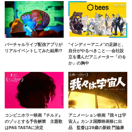
バーチャルライブ配信アプリが
“インディーアニメ“の足跡と、
リアルイベントしてみた結果!?
自分がやるべきこと──会社設
立を選んだアニメーター「のを
か」の胸中
コンビニホラー映画『チルド』
アニメーション映画『我々は宇
のゾッとする予告解禁 主題歌
宙人』カンヌ国際映画祭に出
はPAS TASTAに決定
品 監督は29歳の新鋭 門脇康