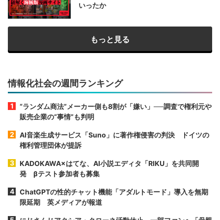
いったか
もっと見る
情報化社会の週間ランキング
“ランダム商法”メーカー側も8割が「嫌い」──調査で権利元や
販売企業の“事情”も判明
AI音楽生成サービス「Suno」に著作権侵害の判決 ドイツの
権利管理団体が提訴
KADOKAWA×はてな、AI小説エディタ「RIKU」を共同開
発 βテスト参加者も募集
ChatGPTの性的チャット機能「アダルトモード」導入を無期
限延期 英メディアが報道