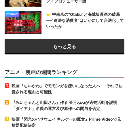
プ／プロデューサー論
中南米の“Otaku”と海賊版漫画の破局
Premium
──“違法な消費者”はいかにして合法化して
いったか
もっと見る
アニメ・漫画の週間ランキング
映画『ちいかわ』でモモンガを嫌いになった人へ──それでも
愛される理由と可能性
『みいちゃんと山田さん』作者 亜月ねねが過去活動を説明
「ダイアナ」名義の運営及び原作への関与を否定
映画『閃光のハサウェイ キルケーの魔女』Prime Videoで見
放題配信決定