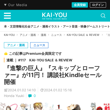
Our Media
会員登録
ログイン
本・文芸
情報化社会
アニメ・漫画
イラスト・アート
音楽・映像
ゲーム
ストリート
KAI-YOU
アニメ・漫画
漫画
ニュース
KAI-YOU SALE ＆ REVIEW
『進
アニメ・漫画
ニュース
この記事はPremium会員限定です
連載 ｜ #117 KAI-YOU SALE ＆ REVIEW
『進撃の巨人』『スキップとローフ
ァー』が11円！ 講談社Kindleセール
開催
2024.01.02 14:10
2024.01.02 15:16
Honda Yuuki
0