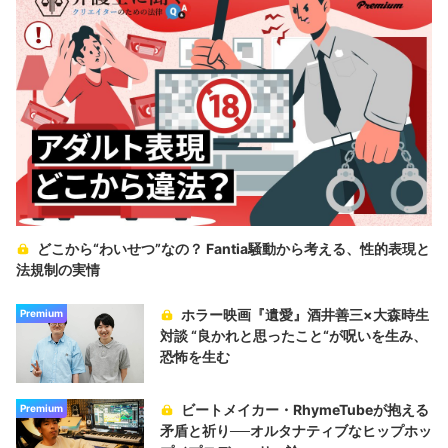
どこから“わいせつ”なの？ Fantia騒動から考える、性的表現と
法規制の実情
ホラー映画『遺愛』酒井善三×大森時生
Premium
対談 “良かれと思ったこと“が呪いを生み、
恐怖を生む
ビートメイカー・RhymeTubeが抱える
Premium
矛盾と祈り──オルタナティブなヒップホッ