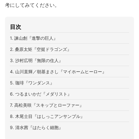
考にしてみてください。
目次
1. 諫山創『進撃の巨人』
2. 桑原太矩『空挺ドラゴンズ』
3. 沙村広明『無限の住人』
4. 山川直輝／朝基まさし『マイホームヒーロー』
5. 珈琲『ワンダンス』
6. つるまいかだ『メダリスト』
7. 高松美咲『スキップとローファー』
8. 木尾士目『はしっこアンサンブル』
9. 清水茜『はたらく細胞』