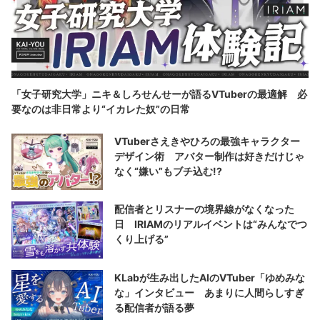
「女子研究大学」ニキ＆しろせんせーが語るVTuberの最適解 必
要なのは非日常より“イカレた奴”の日常
VTuberさえきやひろの最強キャラクター
デザイン術 アバター制作は好きだけじゃ
なく“嫌い”もブチ込む!?
配信者とリスナーの境界線がなくなった
日 IRIAMのリアルイベントは“みんなでつ
くり上げる”
KLabが生み出したAIのVTuber「ゆめみな
な」インタビュー あまりに人間らしすぎ
る配信者が語る夢