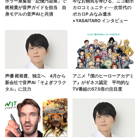
ホラー展覧会「記憶汚染展」で
今なお熱気を帯びる、ニコ動ボ
梶裕貴が音声ガイドを担当 自
カロコミュニティ──次世代の
身モデルの音声AIと共演
ボカロP みなみ遣水
×YASAITARO インタビュー
声優 梶裕貴、独立へ 4月から
アニメ『僕のヒーローアカデミ
新会社で音声AI「そよぎフラク
ア』がギネス認定 平均的な
タル」に注力
TV番組の57.5倍の注目度