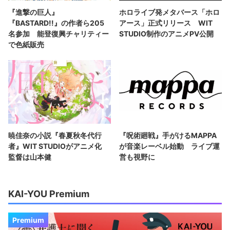
『進撃の巨人』
ホロライブ発メタバース「ホロ
『BASTARD!!』の作者ら205
アース」正式リリース WIT
名参加 能登復興チャリティー
STUDIO制作のアニメPV公開
で色紙販売
暁佳奈の小説『春夏秋冬代行
『呪術廻戦』手がけるMAPPA
者』WIT STUDIOがアニメ化
が音楽レーベル始動 ライブ運
監督は山本健
営も視野に
KAI-YOU Premium
Premium