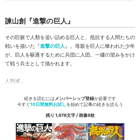
諫山創『進撃の巨人』
その巨躯で人類を追い詰める巨人と、抵抗する人間たちの
戦いを描いた『
進撃の巨人
』。母親を巨人に喰われた少年
が、巨人を駆逐するために兵団に入団。一縷の望みをかけ
て戦う兵士として描かれます。
人類滅...
続きを読むには
メンバーシップ登録
が必要です
今すぐ
10日間無料お試し
を始めて記事の続きを読もう
残り 1,976文字 / 画像9枚