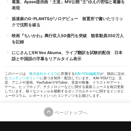
葛葉、Ayase提供曲「王道」MV公開 “王”ゆえの苦悩と葛藤を
表現
舐達麻のG-PLANTSがソロデビュー 留置所で書いたリリッ
クで沈黙を破る
映画『ちいかわ』興行収入50億円を突破 観客動員350万人
を記録
にじさんじEN Vox Akuma、ライブ翻訳を試験的配信 日本
語と中国語の字幕をリアルタイム表示
このページは、
株式会社カイユウ
に所属する
KAI-YOU編集部
が、独自に定め
た
コンテンツポリシー
に基づき制作・配信しています。 KAI-YOUでは、文
芸、アニメや漫画、YouTuberやVTuber、音楽や映像、イラストやアート、
ゲーム、ヒップホップ、テクノロジーなどに関する最新ニュースを毎日更新
しています。様々なジャンルを横断するポップカルチャーに関するインタビ
ューやコラム、レポートといったコンテンツをお届けします。
ページトップへ