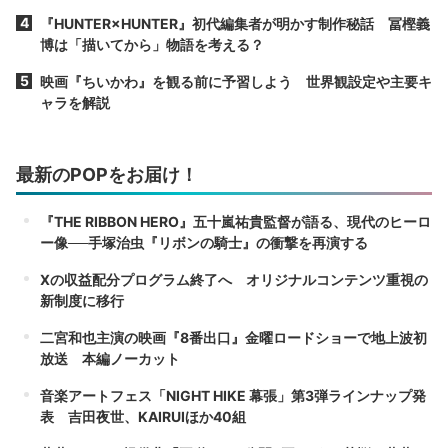
『HUNTER×HUNTER』初代編集者が明かす制作秘話 冨樫義
博は「描いてから」物語を考える？
映画『ちいかわ』を観る前に予習しよう 世界観設定や主要キ
ャラを解説
最新のPOPをお届け！
『THE RIBBON HERO』五十嵐祐貴監督が語る、現代のヒーロ
ー像──手塚治虫『リボンの騎士』の衝撃を再演する
Xの収益配分プログラム終了へ オリジナルコンテンツ重視の
新制度に移行
二宮和也主演の映画『8番出口』金曜ロードショーで地上波初
放送 本編ノーカット
音楽アートフェス「NIGHT HIKE 幕張」第3弾ラインナップ発
表 吉田夜世、KAIRUIほか40組