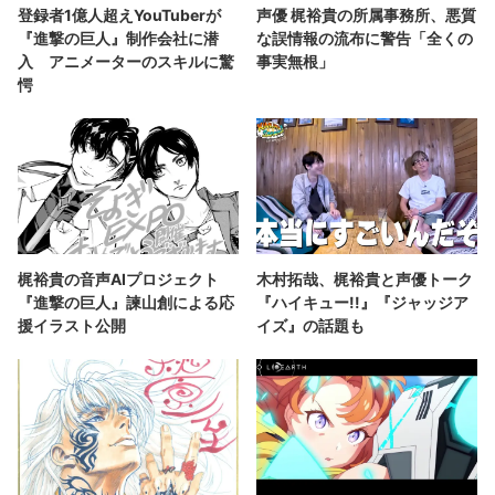
登録者1億人超えYouTuberが
声優 梶裕貴の所属事務所、悪質
『進撃の巨人』制作会社に潜
な誤情報の流布に警告「全くの
入 アニメーターのスキルに驚
事実無根」
愕
梶裕貴の音声AIプロジェクト
木村拓哉、梶裕貴と声優トーク
『進撃の巨人』諫山創による応
『ハイキュー!!』『ジャッジア
援イラスト公開
イズ』の話題も