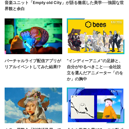
音楽ユニット「Empty old City」が語る徹底した美学──強固な世
界観と余白
バーチャルライブ配信アプリが
“インディーアニメ“の足跡と、
リアルイベントしてみた結果!?
自分がやるべきこと──会社設
立を選んだアニメーター「のを
か」の胸中