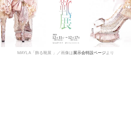
MAYLA「飾る靴展 」／画像は
展示会特設ページ
より