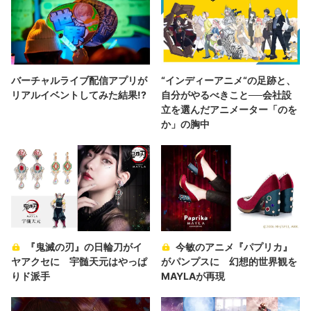
バーチャルライブ配信アプリが
“インディーアニメ“の足跡と、
リアルイベントしてみた結果!?
自分がやるべきこと──会社設
立を選んだアニメーター「のを
か」の胸中
『鬼滅の刃』の日輪刀がイ
今敏のアニメ『パプリカ』
ヤアクセに 宇髄天元はやっぱ
がパンプスに 幻想的世界観を
りド派手
MAYLAが再現