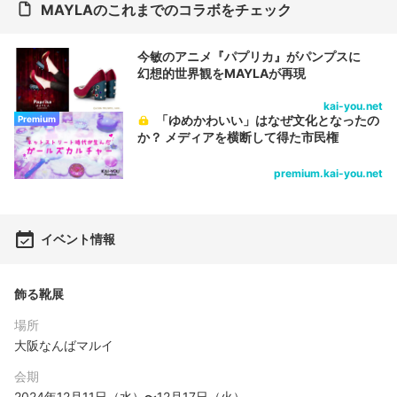
MAYLAのこれまでのコラボをチェック
今敏のアニメ『パプリカ』がパンプスに
幻想的世界観をMAYLAが再現
kai-you.net
「ゆめかわいい」はなぜ文化となったの
Premium
か？ メディアを横断して得た市民権
premium.kai-you.net
イベント情報
飾る靴展
場所
大阪なんばマルイ
会期
2024年12月11日（水）〜12月17日（火）