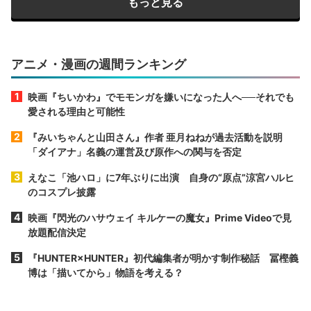
もっと見る
アニメ・漫画の週間ランキング
映画『ちいかわ』でモモンガを嫌いになった人へ──それでも
愛される理由と可能性
『みいちゃんと山田さん』作者 亜月ねねが過去活動を説明
「ダイアナ」名義の運営及び原作への関与を否定
えなこ「池ハロ」に7年ぶりに出演 自身の“原点”涼宮ハルヒ
のコスプレ披露
映画『閃光のハサウェイ キルケーの魔女』Prime Videoで見
放題配信決定
『HUNTER×HUNTER』初代編集者が明かす制作秘話 冨樫義
博は「描いてから」物語を考える？