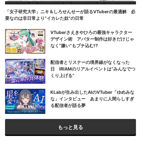
「女子研究大学」ニキ＆しろせんせーが語るVTuberの最適解 必
要なのは非日常より“イカレた奴”の日常
VTuberさえきやひろの最強キャラクター
デザイン術 アバター制作は好きだけじゃ
なく“嫌い”もブチ込む!?
配信者とリスナーの境界線がなくなった
日 IRIAMのリアルイベントは“みんなでつ
くり上げる”
KLabが生み出したAIのVTuber「ゆめみな
な」インタビュー あまりに人間らしすぎ
る配信者が語る夢
もっと見る