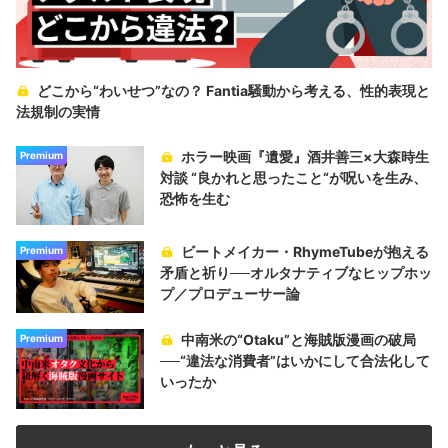
どこから“わいせつ”なの？ Fantia騒動から考える、性的表現と
法規制の実情
ホラー映画『遺愛』酒井善三×大森時生
Premium
対談 “良かれと思ったこと“が呪いを生み、
恐怖を生む
ビートメイカー・RhymeTubeが抱える
Premium
矛盾と祈り──オルタナティブなヒップホッ
プ／プロデューサー論
中南米の“Otaku”と海賊版漫画の破局
Premium
──“違法な消費者”はいかにして合法化して
いったか