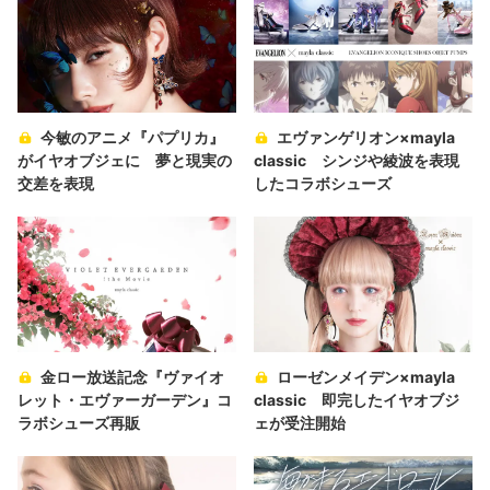
今敏のアニメ『パプリカ』
エヴァンゲリオン×mayla
がイヤオブジェに 夢と現実の
classic シンジや綾波を表現
交差を表現
したコラボシューズ
金ロー放送記念『ヴァイオ
ローゼンメイデン×mayla
レット・エヴァーガーデン』コ
classic 即完したイヤオブジ
ラボシューズ再販
ェが受注開始