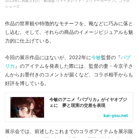
2023年に再販された『劇場版 ヴァイオレット・エヴァーガーデン』コラボ
シューズ
作品の世界観や特徴的なモチーフを、靴などに巧みに落と
し込む。そして、それらの商品のイメージビジュアルも魅
力的に仕上げている。
今回の展示作品にはないが、2022年に
今敏
監督の『
パプ
リカ
』のアイテムを発表した際には、監督の妻・今京子さ
んからお墨付きのコメントが届くなど、コラボ相手からも
好評を博している。
今敏のアニメ『パプリカ』がイヤオブジ
ェに 夢と現実の交差を表現
kai-you.net
展示会では、前述したこれまでのコラボアイテムを展示販