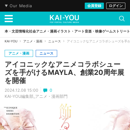
Our Media
会員登録
ログイン
本・文芸
情報化社会
アニメ・漫画
イラスト・アート
音楽・映像
ゲーム
ストリート
KAI-YOU
アニメ・漫画
ニュース
アイコニックなアニメコラボシューズを手がけ
アニメ・漫画
ニュース
アイコニックなアニメコラボシュー
ズを手がけるMAYLA、創業20周年展
を開催
2024.12.08 15:00
0
KAI-YOU編集部_アニメ・漫画部門