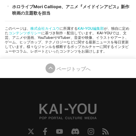
ホロライブMori Calliope、アニメ『メイドインアビス』新作
映画の主題歌を担当
このページは、
株式会社カイユウ
に所属する
KAI-YOU編集部
が、独自に定め
た
コンテンツポリシー
に基づき制作・配信しています。 KAI-YOUでは、文
芸、アニメや漫画、YouTuberやVTuber、音楽や映像、イラストやアート、
ゲーム、ヒップホップ、テクノロジーなどに関する最新ニュースを毎日更新
しています。様々なジャンルを横断するポップカルチャーに関するインタビ
ューやコラム、レポートといったコンテンツをお届けします。
ページトップへ