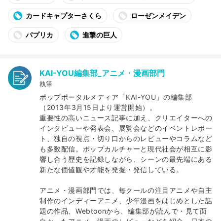
カードキャプターさくら
ローゼンメイデン
パプリカ
進撃の巨人
KAI-YOU編集部_アニメ・漫画部門
執筆
ポップポータルメディア「KAI-YOU」の編集部
（2013年3月15日より運営開始）。
重要性の高いニュース記事に加え、クリエイターへの
インタビューや発表会、展覧会などのイベントレポー
ト、独自の視点・切り口からのレビューやコラムなど
も多数配信。ポップカルチャーと現代社会が相互に影
響し合う歴史を記録しながら、シーンの最先端にある
新たな価値観や才能を発掘・発信している。
アニメ・漫画部門では、毎クールの注目アニメや自主
制作のインディーアニメ、少年漫画をはじめとした話
題の作品、Webtoonから、編集部が読んで・見て面