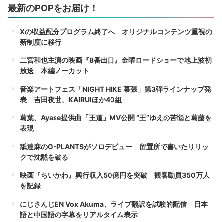
最新のPOPをお届け！
Xの収益配分プログラム終了へ オリジナルコンテンツ重視の
新制度に移行
二宮和也主演の映画『8番出口』金曜ロードショーで地上波初
放送 本編ノーカット
音楽アートフェス「NIGHT HIKE 幕張」第3弾ラインナップ発
表 吉田夜世、KAIRUIほか40組
葛葉、Ayase提供曲「王道」MV公開 “王”ゆえの苦悩と葛藤を
表現
舐達麻のG-PLANTSがソロデビュー 留置所で書いたリリッ
クで沈黙を破る
映画『ちいかわ』興行収入50億円を突破 観客動員350万人
を記録
にじさんじEN Vox Akuma、ライブ翻訳を試験的配信 日本
語と中国語の字幕をリアルタイム表示