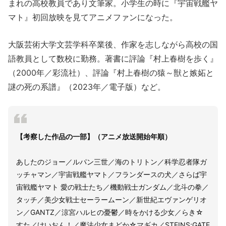
まれの高校教員であり文筆家。小学生の時に『宇宙戦艦ヤ
マト』初回放映を見てアニメファンになった。
大阪芸術大学文芸学科卒業後、作家を志しながら高校の国
語教員として数校に勤務。著書に評論『村上春樹を歩く』
（2000年／彩流社）、評論『村上春樹の猿～獣と嫉妬と
謎の死の系譜』（2023年／電子版）など。
【考察した作品の一部】（アニメ放送開始年順）
あしたのジョー／ルパン三世／海のトリトン／科学忍者隊ガ
ッチャマン／宇宙戦艦ヤマト／フランダースの犬／さらば宇
宙戦艦ヤマト 愛の戦士たち／機動戦士ガンダム／北斗の拳／
タッチ／美少女戦士セーラームーン／新世紀エヴァンゲリオ
ン／GANTZ／涼宮ハルヒの憂鬱／時をかける少女／らき☆
すた／けいおん！／魔法少女まどか☆マギカ／STEINS;GATE