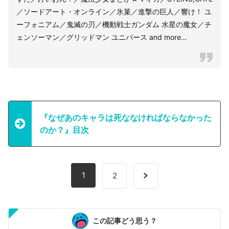
／ソードアート・オンライン／氷菓／進撃の巨人／響け！ ユ
ーフォニアム／鬼滅の刃／機動戦士ガンダム 水星の魔女／チ
ェンソーマン／グリッドマン ユニバース and more…
『なぜあのキャラは死ななければならなかった
のか？』目次
1
2
この記事どう思う？