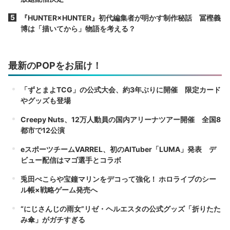
『HUNTER×HUNTER』初代編集者が明かす制作秘話 冨樫義
博は「描いてから」物語を考える？
最新のPOPをお届け！
「ずとまよTCG」の公式大会、約3年ぶりに開催 限定カード
やグッズも登場
Creepy Nuts、12万人動員の国内アリーナツアー開催 全国8
都市で12公演
eスポーツチームVARREL、初のAITuber「LUMA」発表 デ
ビュー配信はマゴ選手とコラボ
兎田ぺこらや宝鐘マリンをデコって強化！ ホロライブのシー
ル帳×戦略ゲーム発売へ
“にじさんじの雨女”リゼ・ヘルエスタの公式グッズ「折りたた
み傘」がガチすぎる