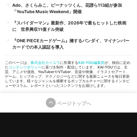
Ado、さくらみこ、ピーナッツくん、花譜ら113組が参加
「YouTube Music Weekend」開催
『スパイダーマン』最新作、2026年で最もヒットした映画
に 世界興収11億ドル突破
『ONE PIECEカードゲーム』擁するバンダイ、マイナンバー
カードでの本人認証を導入
このページは、
株式会社カイユウ
に所属する
KAI-YOU編集部
が、独自に定め
た
コンテンツポリシー
に基づき制作・配信しています。 KAI-YOUでは、文
芸、アニメや漫画、YouTuberやVTuber、音楽や映像、イラストやアート、
ゲーム、ヒップホップ、テクノロジーなどに関する最新ニュースを毎日更新
しています。様々なジャンルを横断するポップカルチャーに関するインタビ
ューやコラム、レポートといったコンテンツをお届けします。
ページトップへ