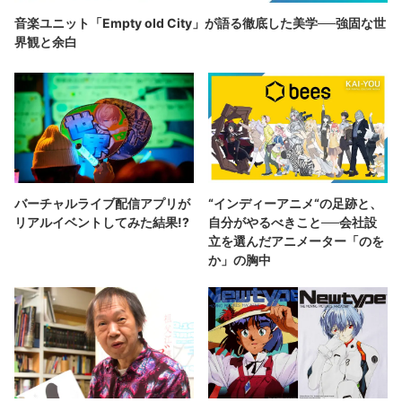
音楽ユニット「Empty old City」が語る徹底した美学──強固な世
界観と余白
バーチャルライブ配信アプリが
“インディーアニメ“の足跡と、
リアルイベントしてみた結果!?
自分がやるべきこと──会社設
立を選んだアニメーター「のを
か」の胸中