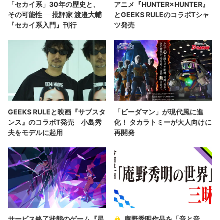
「セカイ系」30年の歴史と、
アニメ『HUNTER×HUNTER』
その可能性──批評家 渡邉大輔
とGEEKS RULEのコラボTシャ
『セカイ系入門』刊行
ツ発売
GEEKS RULEと映画『サブスタ
「ビーダマン」が現代風に進
ンス』のコラボT発売 小島秀
化！ タカラトミーが大人向けに
夫をモデルに起用
再開発
サービス終了状態のゲーム『星
庵野秀明作品を「音と音