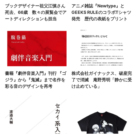
ブックデザイナー祖父江慎さん
アニメ雑誌『Newtype』と
死去、66歳 数々の展覧会でア
GEEKS RULEのコラボTシャツ
ートディレクションも担当
発売 歴代の表紙をプリント
書籍『劇伴音楽入門』刊行 『ゴ
株式会社ガイナックス、破産完
ジラ』から『鬼滅』まで名作を
了で消滅 庵野秀明「静かに受
彩る音のデザインを再考
け止めている」