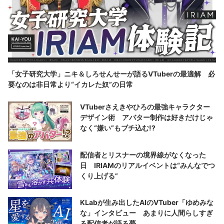
「女子研究大学」ニキ＆しろせんせーが語るVTuberの最適解 必
要なのは非日常より“イカレた奴”の日常
VTuberさえきやひろの最強キャラクター
デザイン術 アバター制作は好きだけじゃ
なく“嫌い”もブチ込む!?
配信者とリスナーの境界線がなくなった
日 IRIAMのリアルイベントは“みんなでつ
くり上げる”
KLabが生み出したAIのVTuber「ゆめみな
な」インタビュー あまりに人間らしすぎ
る配信者が語る夢