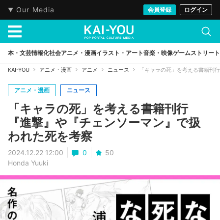
Our Media
会員登録
ログイン
本・文芸
情報化社会
アニメ・漫画
イラスト・アート
音楽・映像
ゲーム
ストリート
KAI-YOU
アニメ・漫画
アニメ
ニュース
「キャラの死」を考える書籍刊行
アニメ・漫画
ニュース
「キャラの死」を考える書籍刊行
『進撃』や『チェンソーマン』で扱
われた死を考察
2024.12.22 12:00
0
50
Honda Yuuki