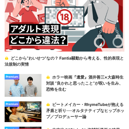
どこから“わいせつ”なの？ Fantia騒動から考える、性的表現と
法規制の実情
ホラー映画『遺愛』酒井善三×大森時生
Premium
対談 “良かれと思ったこと“が呪いを生み、
恐怖を生む
ビートメイカー・RhymeTubeが抱える
Premium
矛盾と祈り──オルタナティブなヒップホッ
プ／プロデューサー論