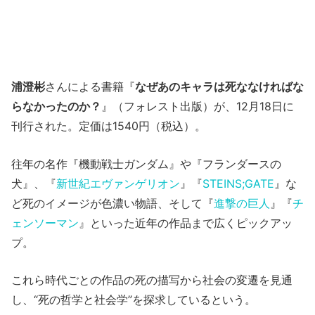
浦澄彬
さんによる書籍『
なぜあのキャラは死ななければな
らなかったのか？
』（フォレスト出版）が、12月18日に
刊行された。定価は1540円（税込）。
往年の名作『機動戦士ガンダム』や『フランダースの
犬』、『
新世紀エヴァンゲリオン
』『
STEINS;GATE
』な
ど死のイメージが色濃い物語、そして『
進撃の巨人
』『
チ
ェンソーマン
』といった近年の作品まで広くピックアッ
プ。
これら時代ごとの作品の死の描写から社会の変遷を見通
し、“死の哲学と社会学”を探求しているという。