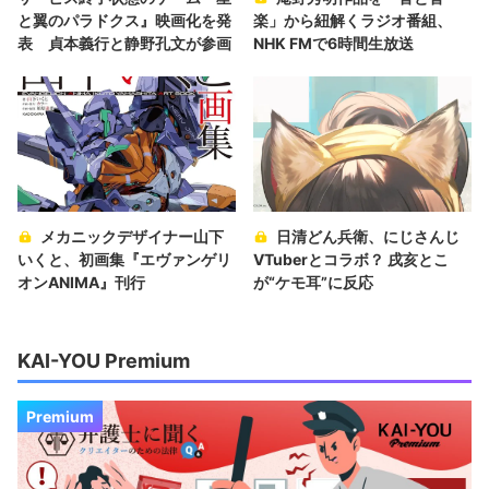
と翼のパラドクス』映画化を発
楽」から紐解くラジオ番組、
表 貞本義行と静野孔文が参画
NHK FMで6時間生放送
メカニックデザイナー山下
日清どん兵衛、にじさんじ
いくと、初画集『エヴァンゲリ
VTuberとコラボ？ 戌亥とこ
オンANIMA』刊行
が“ケモ耳”に反応
KAI-YOU Premium
Premium