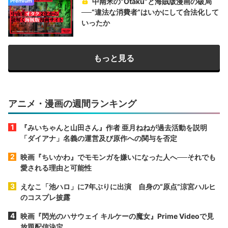
中南米の“Otaku”と海賊版漫画の破局
Premium
──“違法な消費者”はいかにして合法化して
いったか
もっと見る
アニメ・漫画の週間ランキング
『みいちゃんと山田さん』作者 亜月ねねが過去活動を説明
「ダイアナ」名義の運営及び原作への関与を否定
映画『ちいかわ』でモモンガを嫌いになった人へ──それでも
愛される理由と可能性
えなこ「池ハロ」に7年ぶりに出演 自身の“原点”涼宮ハルヒ
のコスプレ披露
映画『閃光のハサウェイ キルケーの魔女』Prime Videoで見
放題配信決定