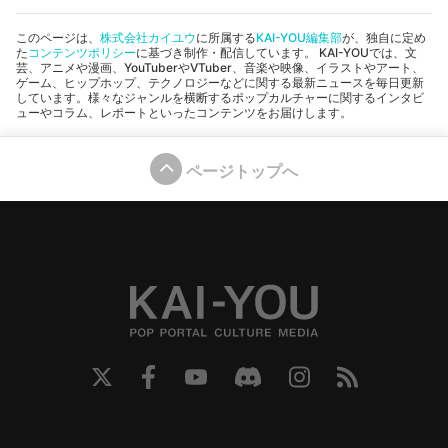
このページは、
株式会社カイユウ
に所属する
KAI-YOU編集部
が、独自に定め
た
コンテンツポリシー
に基づき制作・配信しています。 KAI-YOUでは、文
芸、アニメや漫画、YouTuberやVTuber、音楽や映像、イラストやアート、
ゲーム、ヒップホップ、テクノロジーなどに関する最新ニュースを毎日更新
しています。様々なジャンルを横断するポップカルチャーに関するインタビ
ューやコラム、レポートといったコンテンツをお届けします。
ページトップへ