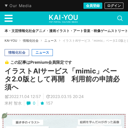
Our Media
会員登録
ログイン
本・文芸
情報化社会
アニメ・漫画
イラスト・アート
音楽・映像
ゲーム
ストリート
KAI-YOU
情報化社会
ニュース
イラストAIサービス「mimic」ベータ2.0
情報化社会
ニュース
この記事はPremium会員限定です
イラストAIサービス「mimic」ベー
タ2.0版として再開 利用前の申請必
須へ
2022.11.04 12:57
2023.03.15 20:24
米村 智水
0
157