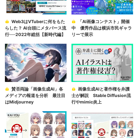
Web3はVTuberに何をもた
「AI画像コンテスト」開催
らした？ AI台頭にメタバース流
中 優秀作品は横浜市民ギャラ
行──2022年総括【新時代編】
リーで展示
賛否両論「画像生成AI」各
画像生成AIと著作権を弁護
メディアの報道を分析 最注目
士が解説 Stable Diffusion流
はMidjourney
行やmimic炎上