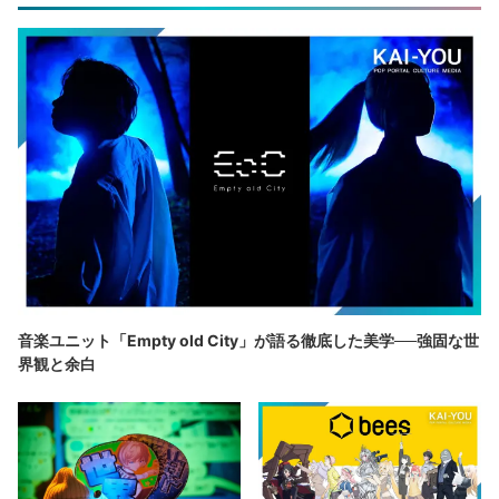
音楽ユニット「Empty old City」が語る徹底した美学──強固な世
界観と余白