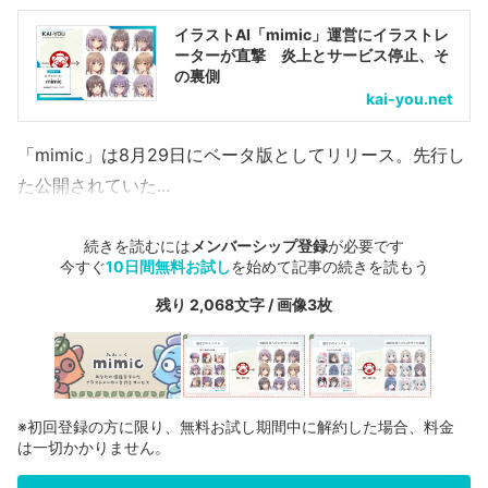
イラストAI「mimic」運営にイラストレ
ーターが直撃 炎上とサービス停止、そ
の裏側
kai-you.net
「mimic」は8月29日にベータ版としてリリース。先行し
た公開されていた...
続きを読むには
メンバーシップ登録
が必要です
今すぐ
10日間無料お試し
を始めて記事の続きを読もう
残り 2,068文字 / 画像3枚
※初回登録の方に限り、無料お試し期間中に解約した場合、料金
は一切かかりません。