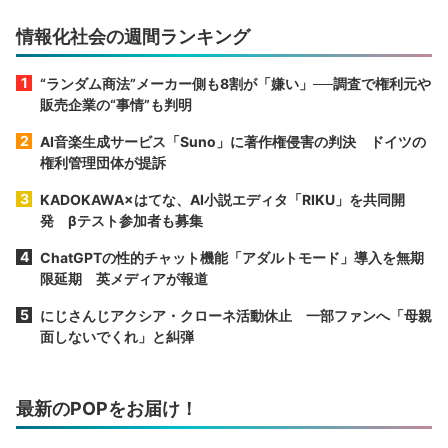
情報化社会の週間ランキング
“ランダム商法”メーカー側も8割が「嫌い」──調査で権利元や
販売企業の“事情”も判明
AI音楽生成サービス「Suno」に著作権侵害の判決 ドイツの
権利管理団体が提訴
KADOKAWA×はてな、AI小説エディタ「RIKU」を共同開
発 βテスト参加者も募集
ChatGPTの性的チャット機能「アダルトモード」導入を無期
限延期 英メディアが報道
にじさんじアクシア・クローネ活動休止 一部ファンへ「母親
面しないでくれ」と糾弾
最新のPOPをお届け！