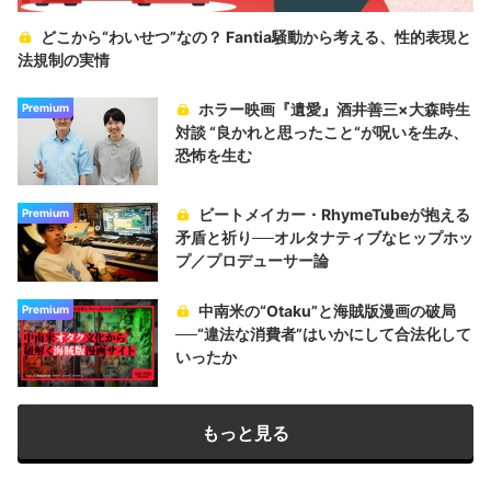
どこから“わいせつ”なの？ Fantia騒動から考える、性的表現と
法規制の実情
ホラー映画『遺愛』酒井善三×大森時生
Premium
対談 “良かれと思ったこと“が呪いを生み、
恐怖を生む
ビートメイカー・RhymeTubeが抱える
Premium
矛盾と祈り──オルタナティブなヒップホッ
プ／プロデューサー論
中南米の“Otaku”と海賊版漫画の破局
Premium
──“違法な消費者”はいかにして合法化して
いったか
もっと見る