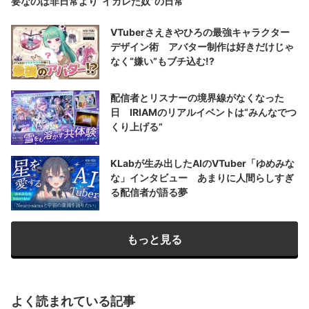
要なのは非日常より“イカレた奴”の日常
VTuberさえきやひろの最強キャラクター
デザイン術 アバター制作は好きだけじゃ
なく“嫌い”もブチ込む!?
配信者とリスナーの境界線がなくなった
日 IRIAMのリアルイベントは“みんなでつ
くり上げる”
KLabが生み出したAIのVTuber「ゆめみな
な」インタビュー あまりに人間らしすぎ
る配信者が語る夢
もっと見る
よく読まれている記事