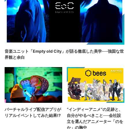
音楽ユニット「Empty old City」が語る徹底した美学──強固な世
界観と余白
バーチャルライブ配信アプリが
“インディーアニメ“の足跡と、
リアルイベントしてみた結果!?
自分がやるべきこと──会社設
立を選んだアニメーター「のを
か」の胸中