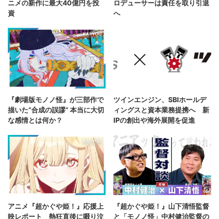
ニメの新作に最大40億円を投
ロデューサーは責任を取り引退
資
へ
『劇場版モノノ怪』が三部作で
ツインエンジン、SBIホールデ
描いた“合成の誤謬” 本当に大切
ィングスと資本業務提携へ 新
な感情とは何か？
IPの創出や海外展開を促進
アニメ『超かぐや姫！』応援上
『超かぐや姫！』山下清悟監督
映レポート 熱狂直後に啜り泣
と「モノノ怪」中村健治監督の