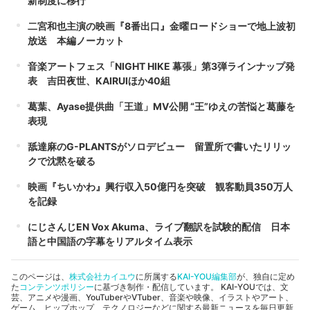
新制度に移行
二宮和也主演の映画『8番出口』金曜ロードショーで地上波初
放送 本編ノーカット
音楽アートフェス「NIGHT HIKE 幕張」第3弾ラインナップ発
表 吉田夜世、KAIRUIほか40組
葛葉、Ayase提供曲「王道」MV公開 “王”ゆえの苦悩と葛藤を
表現
舐達麻のG-PLANTSがソロデビュー 留置所で書いたリリッ
クで沈黙を破る
映画『ちいかわ』興行収入50億円を突破 観客動員350万人
を記録
にじさんじEN Vox Akuma、ライブ翻訳を試験的配信 日本
語と中国語の字幕をリアルタイム表示
このページは、
株式会社カイユウ
に所属する
KAI-YOU編集部
が、独自に定め
た
コンテンツポリシー
に基づき制作・配信しています。 KAI-YOUでは、文
芸、アニメや漫画、YouTuberやVTuber、音楽や映像、イラストやアート、
ゲーム、ヒップホップ、テクノロジーなどに関する最新ニュースを毎日更新