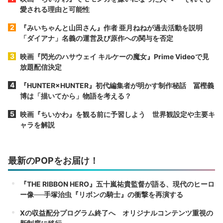
愛される理由と可能性
『みいちゃんと山田さん』作者 亜月ねねが過去活動を説明
「ダイアナ」名義の運営及び原作への関与を否定
映画『閃光のハサウェイ キルケーの魔女』Prime Videoで見
放題配信決定
『HUNTER×HUNTER』初代編集者が明かす制作秘話 冨樫義
博は「描いてから」物語を考える？
映画『ちいかわ』を観る前に予習しよう 世界観設定や主要キ
ャラを解説
最新のPOPをお届け！
『THE RIBBON HERO』五十嵐祐貴監督が語る、現代のヒーロ
ー像──手塚治虫『リボンの騎士』の衝撃を再演する
Xの収益配分プログラム終了へ オリジナルコンテンツ重視の