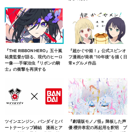
『THE RIBBON HERO』五十嵐
『超かぐや姫！』公式スピンオ
祐貴監督が語る、現代のヒーロ
フ漫画が発表 “10年後”を描く日
ー像──手塚治虫『リボンの騎
常×グルメ作品
士』の衝撃を再演する
ツインエンジン、バンダイとパ
『劇場版モノノ怪』降板した声
ートナーシップ締結 漫画とア
優 櫻井孝宏の再起用を釈明 プ