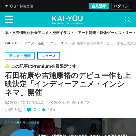
Our Media
会員登録
ログイン
本・文芸
情報化社会
アニメ・漫画
イラスト・アート
音楽・映像
ゲーム
ストリート
KAI-YOU
アニメ・漫画
ニュース
石田祐康や吉浦康裕のデビュー作も上映決
アニメ・漫画
ニュース
この記事はPremium会員限定です
石田祐康や吉浦康裕のデビュー作も上
映決定「インディーアニメ・インシ
ネマ」開催
2022.10.17 16:44
2023.02.25 08:12
小林大起
0
145