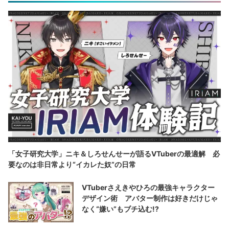
「女子研究大学」ニキ＆しろせんせーが語るVTuberの最適解 必
要なのは非日常より“イカレた奴”の日常
VTuberさえきやひろの最強キャラクター
デザイン術 アバター制作は好きだけじゃ
なく“嫌い”もブチ込む!?