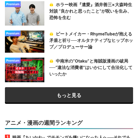
ホラー映画『遺愛』酒井善三×大森時生
Premium
対談 “良かれと思ったこと“が呪いを生み、
恐怖を生む
ビートメイカー・RhymeTubeが抱える
Premium
矛盾と祈り──オルタナティブなヒップホッ
プ／プロデューサー論
中南米の“Otaku”と海賊版漫画の破局
Premium
──“違法な消費者”はいかにして合法化して
いったか
もっと見る
アニメ・漫画の週間ランキング
映画『ちいかわ』でモモンガを嫌いになった人へ──それでも