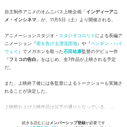
自主制作アニメのオムニバス上映企画「
インディーアニ
メ・インシネマ
」が、11月5日（土）より開催される。
アニメーションスタジオ・
スタジオコロリド
による長編ア
ニメーション『
雨を告げる漂流団地
』や『
ペンギン・ハイ
ウェイ
』でメガホンを取った
石田祐康
監督のデビュー作
『
フミコの告白
』をはじめ、全7作品が上映される予定
だ。
また、上映終了後には各監督によるトークショーも実施さ
れることが決定した。
上映館および上映作品は以下の通りとなっている。 ...
続きを読むには
メンバーシップ登録
が必要です