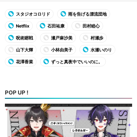
スタジオコロリド
雨を告げる漂流団地
Netflix
石田祐康
田村睦心
呪術廻戦
瀬戸麻沙美
村瀬歩
山下大輝
小林由美子
水瀬いのり
花澤香菜
ずっと真夜中でいいのに。
POP UP !