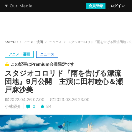
Our Media
本・文芸
情報化社会
アニメ・漫画
イラスト・アート
音楽・映像
会員登録
ゲーム
ログイン
ストリート
KAI-YOU
アニメ・漫画
ニュース
スタジオコロリド『雨を告げる漂流団地』9
アニメ・漫画
ニュース
この記事はPremium会員限定です
スタジオコロリド『雨を告げる漂流
団地』9月公開 主演に田村睦心＆瀬
戸麻沙美
2022.04.26 07:00
2023.03.26 23:00
小林優介
0
84