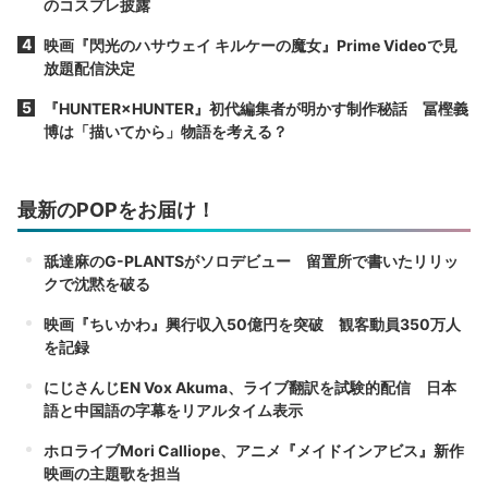
のコスプレ披露
映画『閃光のハサウェイ キルケーの魔女』Prime Videoで見
放題配信決定
『HUNTER×HUNTER』初代編集者が明かす制作秘話 冨樫義
博は「描いてから」物語を考える？
最新のPOPをお届け！
舐達麻のG-PLANTSがソロデビュー 留置所で書いたリリッ
クで沈黙を破る
映画『ちいかわ』興行収入50億円を突破 観客動員350万人
を記録
にじさんじEN Vox Akuma、ライブ翻訳を試験的配信 日本
語と中国語の字幕をリアルタイム表示
ホロライブMori Calliope、アニメ『メイドインアビス』新作
映画の主題歌を担当