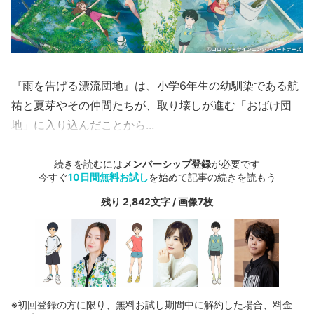
『雨を告げる漂流団地』は、小学6年生の幼馴染である航
祐と夏芽やその仲間たちが、取り壊しが進む「おばけ団
地」に入り込んだことから...
続きを読むには
メンバーシップ登録
が必要です
今すぐ
10日間無料お試し
を始めて記事の続きを読もう
残り 2,842文字 / 画像7枚
※初回登録の方に限り、無料お試し期間中に解約した場合、料金