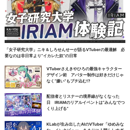
「女子研究大学」ニキ＆しろせんせーが語るVTuberの最適解 必
要なのは非日常より“イカレた奴”の日常
VTuberさえきやひろの最強キャラクター
デザイン術 アバター制作は好きだけじゃ
なく“嫌い”もブチ込む!?
配信者とリスナーの境界線がなくなった
日 IRIAMのリアルイベントは“みんなでつ
くり上げる”
KLabが生み出したAIのVTuber「ゆめみな