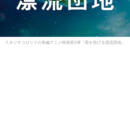
スタジオコロリドの長編アニメ映画第3弾『雨を告げる漂流団地』