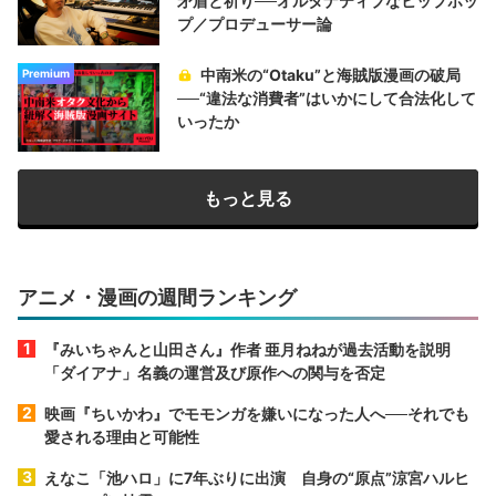
矛盾と祈り──オルタナティブなヒップホッ
プ／プロデューサー論
中南米の“Otaku”と海賊版漫画の破局
Premium
──“違法な消費者”はいかにして合法化して
いったか
もっと見る
アニメ・漫画の週間ランキング
『みいちゃんと山田さん』作者 亜月ねねが過去活動を説明
「ダイアナ」名義の運営及び原作への関与を否定
映画『ちいかわ』でモモンガを嫌いになった人へ──それでも
愛される理由と可能性
えなこ「池ハロ」に7年ぶりに出演 自身の“原点”涼宮ハルヒ