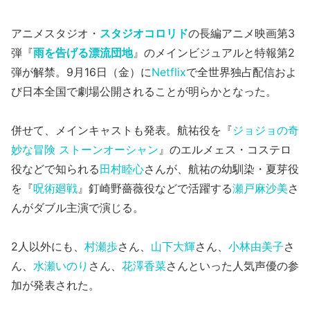
アニメスタジオ・
スタジオコロリド
の長編アニメ映画第3
弾『
雨を告げる漂流団地
』のメインビジュアルと特報第2
弾が解禁。9月16日（金）に
Netflix
で全世界独占配信およ
び日本全国で劇場公開されることが明らかとなった。
併せて、メインキャストも発表。航祐役を『
ジョジョの奇
妙な冒険 ストーンオーシャン
』のエルメェス・コステロ
役などで知られる
田村睦心
さんが、航祐の幼馴染・夏芽役
を『
呪術廻戦
』釘崎野薔薇役などで活躍する
瀬戸麻沙美
さ
んがダブル主演で演じる。
2人以外にも、
村瀬歩
さん、
山下大輝
さん、
小林由美子
さ
ん、
水瀬いのり
さん、
花澤香菜
さんといった人気声優の参
加が発表された。