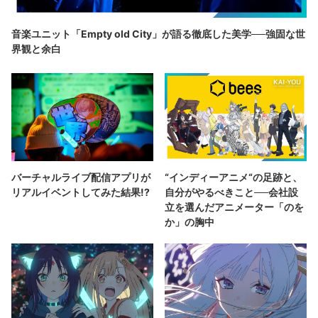
音楽ユニット「Empty old City」が語る徹底した美学──強固な世
界観と余白
バーチャルライブ配信アプリが
“インディーアニメ“の足跡と、
リアルイベントしてみた結果!?
自分がやるべきこと──会社設
立を選んだアニメーター「のを
か」の胸中