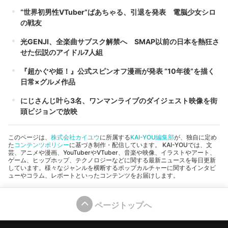
“世界初男性VTuber”ばあちゃる、引退を発表 電脳少女シロ
の戦友
光GENJI、全楽曲サブスク解禁へ SMAP以前の日本を熱狂さ
せた伝説のアイドル7人組
『超かぐや姫！』公式スピンオフ漫画が発表 “10年後”を描く
日常×グルメ作品
にじさんじ叶ら3名、ワンマンライブのダイジェスト映像を街
頭ビジョンで放映
このページは、
株式会社カイユウ
に所属する
KAI-YOU編集部
が、独自に定め
た
コンテンツポリシー
に基づき制作・配信しています。 KAI-YOUでは、文
芸、アニメや漫画、YouTuberやVTuber、音楽や映像、イラストやアート、
ゲーム、ヒップホップ、テクノロジーなどに関する最新ニュースを毎日更新
しています。様々なジャンルを横断するポップカルチャーに関するインタビ
ューやコラム、レポートといったコンテンツをお届けします。
ページトップへ