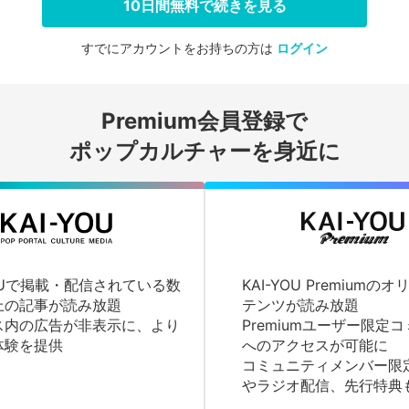
10日間無料で続きを見る
すでにアカウントをお持ちの方は
ログイン
会員登録する
Premium会員登録で
ログインする
ポップカルチャーを身近に
YOUで掲載・配信されている数
KAI-YOU Premium
上の記事が読み放題
テンツが読み放題
ス内の広告が非表示に、より
Premiumユーザー限定
体験を提供
へのアクセスが可能に
コミュニティメンバー限
やラジオ配信、先行特典