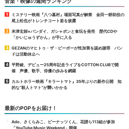
音楽・映像の週間ランキング
ミステリー映画『八つ墓村』場面写真が解禁 金田一耕助役の
尾上松也がトレンチコート姿を披露
米津玄師×バンダイ、ガシャポンと食玩を発売 歴代CDや
「かいじゅうずかん」が手に入る
GEZANのマヒトゥ・ザ・ピーポーが性加害を認め謝罪 バン
ドは活動休止へ
平野綾、デビュー25周年記念ライブをCOTTON CLUBで開
催 声優、歌手、俳優の歩みを網羅
カルトホラー映画『キラートマト』35年ぶりの新作公開 知
的な“殺人トマト”が襲いかかる
最新のPOPをお届け！
Ado、さくらみこ、ピーナッツくん、花譜ら113組が参加
「YouTube Music Weekend」開催