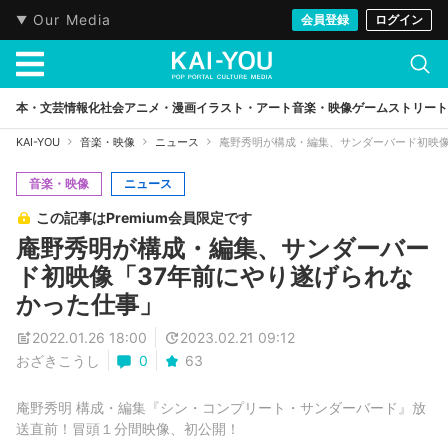
Our Media
会員登録
ログイン
本・文芸
情報化社会
アニメ・漫画
イラスト・アート
音楽・映像
ゲーム
ストリート
KAI-YOU
音楽・映像
ニュース
庵野秀明が構成・編集、サンダーバード初映像
音楽・映像
ニュース
この記事はPremium会員限定です
庵野秀明が構成・編集、サンダーバー
ド初映像「37年前にやり遂げられな
かった仕事」
2022.01.26 18:00
2023.02.21 09:12
おざきこうし
0
63
庵野秀明 構成・編集『シン・コンプリート・サンダーバード』放
送直前！冒頭１分間映像、初公開！