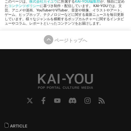
このページは、
株式会社カイユウ
に所属する
KAI-YOU編集部
が、独自に定め
た
コンテンツポリシー
に基づき制作・配信しています。 KAI-YOUでは、文
芸、アニメや漫画、YouTuberやVTuber、音楽や映像、イラストやアート、
ゲーム、ヒップホップ、テクノロジーなどに関する最新ニュースを毎日更新
しています。様々なジャンルを横断するポップカルチャーに関するインタビ
ューやコラム、レポートといったコンテンツをお届けします。
ページトップへ
ARTICLE