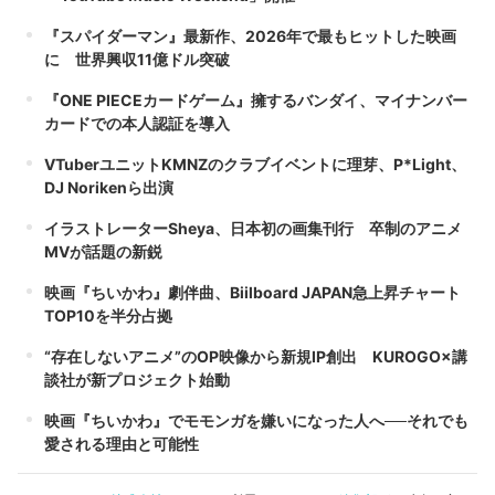
『スパイダーマン』最新作、2026年で最もヒットした映画
に 世界興収11億ドル突破
『ONE PIECEカードゲーム』擁するバンダイ、マイナンバー
カードでの本人認証を導入
VTuberユニットKMNZのクラブイベントに理芽、P*Light、
DJ Norikenら出演
イラストレーターSheya、日本初の画集刊行 卒制のアニメ
MVが話題の新鋭
映画『ちいかわ』劇伴曲、Biilboard JAPAN急上昇チャート
TOP10を半分占拠
“存在しないアニメ”のOP映像から新規IP創出 KUROGO×講
談社が新プロジェクト始動
映画『ちいかわ』でモモンガを嫌いになった人へ──それでも
愛される理由と可能性