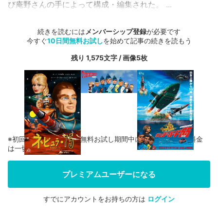
び庵野さんの手によって構成・編集された。 ...
続きを読むには
メンバーシップ登録
が必要です
今すぐ
10日間無料お試し
を始めて記事の続きを読もう
残り 1,575文字 / 画像5枚
※初回登録の方に限り、無料お試し期間中に解約した場合、料金
は一切かかりません。
プレミアムユーザーになる
すでにアカウントをお持ちの方は
ログイン
会員登録する