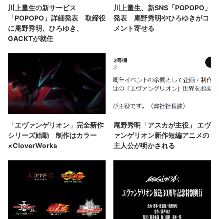
川上量生の新サービス
川上量生、新SNS「POPOPO」
「POPOPO」詳細発表 取締役
発表 庵野秀明やひろゆきがコ
に庵野秀明、ひろゆき、
メント寄せる
GACKTが就任
「エヴァンゲリオン」完全新作
庵野秀明「アスカが主役」 エヴ
シリーズ始動 制作はカラー
ァンゲリオン新作短編アニメの
×CloverWorks
主人公が明かされる