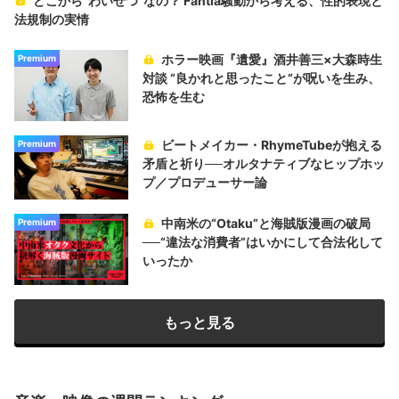
どこから“わいせつ”なの？ Fantia騒動から考える、性的表現と
法規制の実情
ホラー映画『遺愛』酒井善三×大森時生
Premium
対談 “良かれと思ったこと“が呪いを生み、
恐怖を生む
ビートメイカー・RhymeTubeが抱える
Premium
矛盾と祈り──オルタナティブなヒップホッ
プ／プロデューサー論
中南米の“Otaku”と海賊版漫画の破局
Premium
──“違法な消費者”はいかにして合法化して
いったか
もっと見る