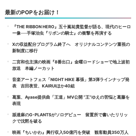
最新のPOPをお届け！
『THE RIBBON HERO』五十嵐祐貴監督が語る、現代のヒーロ
ー像──手塚治虫『リボンの騎士』の衝撃を再演する
Xの収益配分プログラム終了へ オリジナルコンテンツ重視の
新制度に移行
二宮和也主演の映画『8番出口』金曜ロードショーで地上波初
放送 本編ノーカット
音楽アートフェス「NIGHT HIKE 幕張」第3弾ラインナップ発
表 吉田夜世、KAIRUIほか40組
葛葉、Ayase提供曲「王道」MV公開 “王”ゆえの苦悩と葛藤を
表現
舐達麻のG-PLANTSがソロデビュー 留置所で書いたリリッ
クで沈黙を破る
映画『ちいかわ』興行収入50億円を突破 観客動員350万人