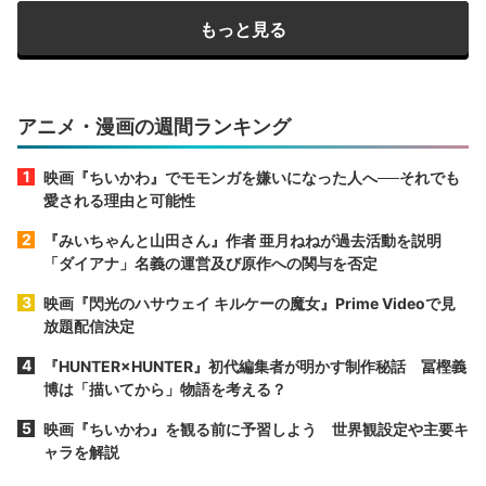
もっと見る
アニメ・漫画の週間ランキング
映画『ちいかわ』でモモンガを嫌いになった人へ──それでも
愛される理由と可能性
『みいちゃんと山田さん』作者 亜月ねねが過去活動を説明
「ダイアナ」名義の運営及び原作への関与を否定
映画『閃光のハサウェイ キルケーの魔女』Prime Videoで見
放題配信決定
『HUNTER×HUNTER』初代編集者が明かす制作秘話 冨樫義
博は「描いてから」物語を考える？
映画『ちいかわ』を観る前に予習しよう 世界観設定や主要キ
ャラを解説