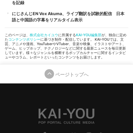
を記録
にじさんじEN Vox Akuma、ライブ翻訳を試験的配信 日本
語と中国語の字幕をリアルタイム表示
このページは、
株式会社カイユウ
に所属する
KAI-YOU編集部
が、独自に定め
た
コンテンツポリシー
に基づき制作・配信しています。 KAI-YOUでは、文
芸、アニメや漫画、YouTuberやVTuber、音楽や映像、イラストやアート、
ゲーム、ヒップホップ、テクノロジーなどに関する最新ニュースを毎日更新
しています。様々なジャンルを横断するポップカルチャーに関するインタビ
ューやコラム、レポートといったコンテンツをお届けします。
ページトップへ