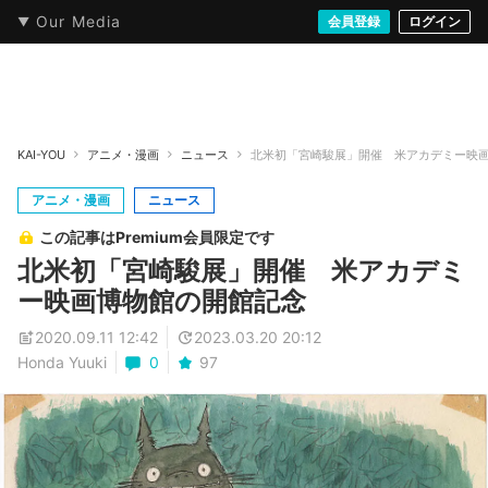
Our Media
本・文芸
情報化社会
アニメ・漫画
イラスト・アート
音楽・映像
会員登録
ゲーム
ログイン
ストリート
KAI-YOU
アニメ・漫画
ニュース
北米初「宮崎駿展」開催 米アカデミー映
アニメ・漫画
ニュース
この記事はPremium会員限定です
北米初「宮崎駿展」開催 米アカデミ
ー映画博物館の開館記念
2020.09.11 12:42
2023.03.20 20:12
Honda Yuuki
0
97