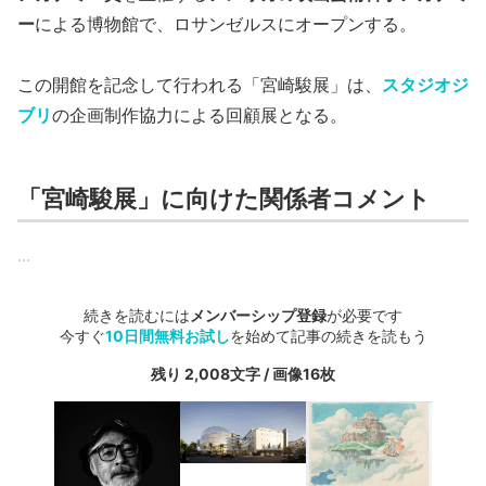
ー
による博物館で、ロサンゼルスにオープンする。
この開館を記念して行われる「宮崎駿展」は、
スタジオジ
ブリ
の企画制作協力による回顧展となる。
「宮崎駿展」に向けた関係者コメント
...
続きを読むには
メンバーシップ登録
が必要です
今すぐ
10日間無料お試し
を始めて記事の続きを読もう
残り 2,008文字 / 画像16枚