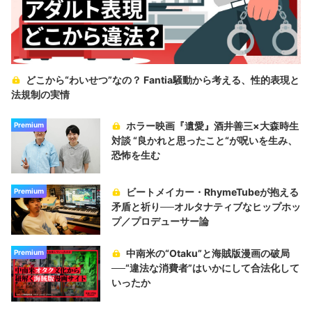
どこから“わいせつ”なの？ Fantia騒動から考える、性的表現と
法規制の実情
ホラー映画『遺愛』酒井善三×大森時生
Premium
対談 “良かれと思ったこと“が呪いを生み、
恐怖を生む
ビートメイカー・RhymeTubeが抱える
Premium
矛盾と祈り──オルタナティブなヒップホッ
プ／プロデューサー論
中南米の“Otaku”と海賊版漫画の破局
Premium
──“違法な消費者”はいかにして合法化して
いったか