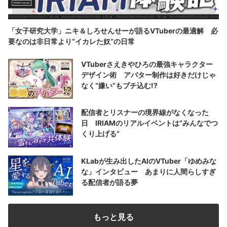
「女子研究大学」ニキ＆しろせんせーが語るVTuberの最適解 必
要なのは非日常より“イカレた奴”の日常
VTuberさえきやひろの最強キャラクター
デザイン術 アバター制作は好きだけじゃ
なく“嫌い”もブチ込む!?
配信者とリスナーの境界線がなくなった
日 IRIAMのリアルイベントは“みんなでつ
くり上げる”
KLabが生み出したAIのVTuber「ゆめみな
な」インタビュー あまりに人間らしすぎ
る配信者が語る夢
もっと見る