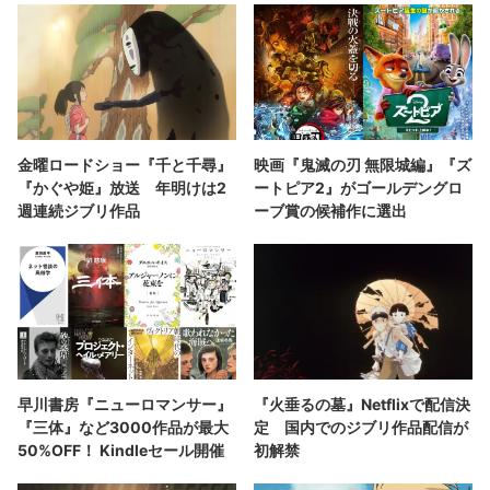
金曜ロードショー『千と千尋』
映画『鬼滅の刃 無限城編』『ズ
『かぐや姫』放送 年明けは2
ートピア2』がゴールデングロ
週連続ジブリ作品
ーブ賞の候補作に選出
早川書房『ニューロマンサー』
『火垂るの墓』Netflixで配信決
『三体』など3000作品が最大
定 国内でのジブリ作品配信が
50%OFF！ Kindleセール開催
初解禁