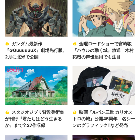
ガンダム最新作
金曜ロードショーで宮崎駿
『GQuuuuuuX』劇場先行版、
『ハウルの動く城』放送 木村
2月に北米で公開
拓哉の声優起用でも注目
スタジオジブリ背景美術集
映画『ルパン三世 カリオス
が刊行『君たちはどう生きる
トロの城』公開45周年 名シー
か』まで全27作収録
ンのグラフィックTなど発売