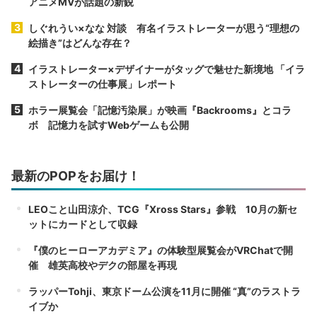
アニメMVが話題の新鋭
しぐれうい×なな 対談 有名イラストレーターが思う“理想の
絵描き”はどんな存在？
イラストレーター×デザイナーがタッグで魅せた新境地 「イラ
ストレーターの仕事展」レポート
ホラー展覧会「記憶汚染展」が映画『Backrooms』とコラ
ボ 記憶力を試すWebゲームも公開
最新のPOPをお届け！
LEOこと山田涼介、TCG『Xross Stars』参戦 10月の新セ
ットにカードとして収録
『僕のヒーローアカデミア』の体験型展覧会がVRChatで開
催 雄英高校やデクの部屋を再現
ラッパーTohji、東京ドーム公演を11月に開催 “真”のラストラ
イブか