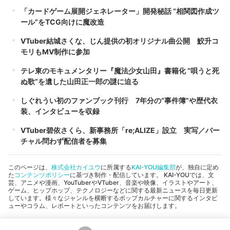
「カードゲーム展開ジェネレーター」開発秘話 “相関図作成ツ
ール”をTCG向けに魔改造
VTuber結城さくな、じん提供の初オリジナル曲公開 鮫升コ
モリもMV制作に参加
テレ東のモキュメンタリー『魔法少女山田』書籍化 “唄うと死
ぬ歌”を遺した山田正一郎の謎に迫る
しぐれうい初のファンブック刊行 7年分の“事件簿”や歴代衣
装、インタビューを収録
VTuber碧依さくら、新事務所「re;ALIZE」設立 実写／バー
チャル問わず配信者を募集
このページは、
株式会社カイユウ
に所属する
KAI-YOU編集部
が、独自に定め
た
コンテンツポリシー
に基づき制作・配信しています。 KAI-YOUでは、文
芸、アニメや漫画、YouTuberやVTuber、音楽や映像、イラストやアート、
ゲーム、ヒップホップ、テクノロジーなどに関する最新ニュースを毎日更新
しています。様々なジャンルを横断するポップカルチャーに関するインタビ
ューやコラム、レポートといったコンテンツをお届けします。