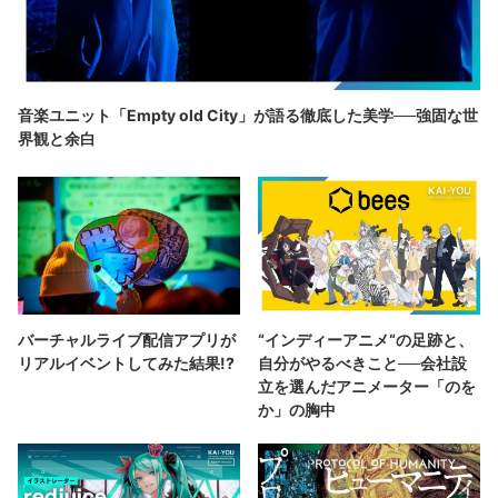
音楽ユニット「Empty old City」が語る徹底した美学──強固な世
界観と余白
バーチャルライブ配信アプリが
“インディーアニメ“の足跡と、
リアルイベントしてみた結果!?
自分がやるべきこと──会社設
立を選んだアニメーター「のを
か」の胸中