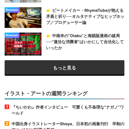
ビートメイカー・RhymeTubeが抱える
Premium
矛盾と祈り──オルタナティブなヒップホッ
プ／プロデューサー論
中南米の“Otaku”と海賊版漫画の破局
Premium
──“違法な消費者”はいかにして合法化して
いったか
もっと見る
イラスト・アートの週間ランキング
『ちいかわ』作者インタビュー 可愛くも不条理な“ナガノ“ワ
ールド
中国出身イラストレーターSheya、日本初の画集刊行 卒制の