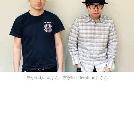
左がredjuiceさん、右がkz（livetune）さん