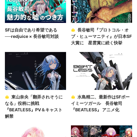
SFは自由であり希望である
長谷敏司『プロトコル・オ
──redjuice × 長谷敏司対談
ブ・ヒューマニティ』が日本SF
大賞に 星雲賞に続く快挙
東山奈央「翻弄されそうに
水島精二、最新作はSFボー
なる」役柄に挑戦
イミーツガール 長谷敏司
『BEATLESS』PV＆キャスト
『BEATLESS』 アニメ化
解禁