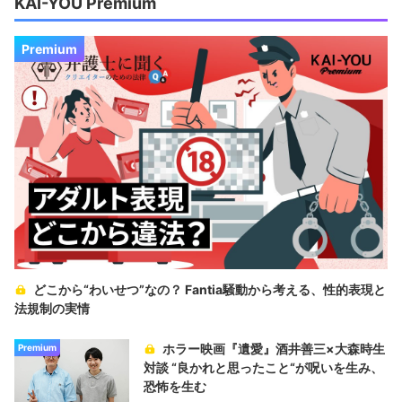
KAI-YOU Premium
Premium
どこから“わいせつ”なの？ Fantia騒動から考える、性的表現と
法規制の実情
ホラー映画『遺愛』酒井善三×大森時生
Premium
対談 “良かれと思ったこと“が呪いを生み、
恐怖を生む