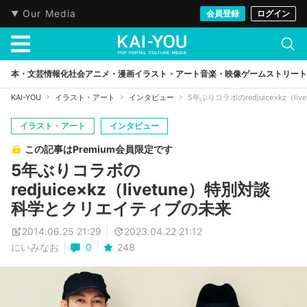
Our Media
会員登録
ログイン
本・文芸
情報化社会
アニメ・漫画
イラスト・アート
音楽・映像
ゲーム
ストリート
KAI-YOU
イラスト・アート
インタビュー
5年ぶりコラボのredjuice×kz（
イラスト・アート
インタビュー
この記事はPremium会員限定です
5年ぶりコラボの
redjuice×kz（livetune）特別対談
科学とクリエイティブの未来
2014.06.25 21:29
2023.04.22 21:12
にいみなお
0
248