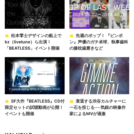
松本零士デザインの船上で
先週のポップ！ 『ピンポ
kz（livetune）ら出演！
ン』声優のガチ卓球、執事歯科
「BEATLESS」イベント開催
の膝枕歯磨きなど
SF大作『BEATLESS』CD付
衰退する渋谷カルチャーに
限定セットの試聴動画が公開！
一石を投じる──気鋭の映像作
イベントも開催
家によるMVが過激