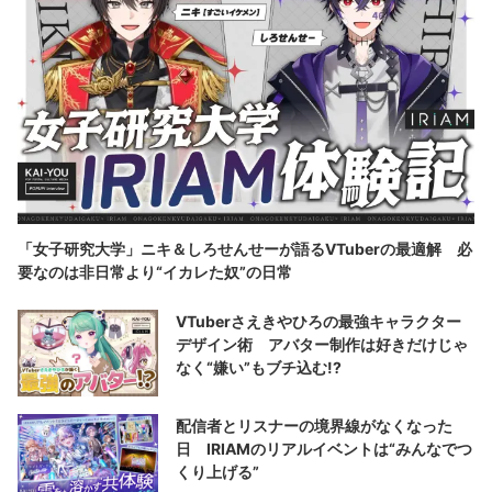
「女子研究大学」ニキ＆しろせんせーが語るVTuberの最適解 必
要なのは非日常より“イカレた奴”の日常
VTuberさえきやひろの最強キャラクター
デザイン術 アバター制作は好きだけじゃ
なく“嫌い”もブチ込む!?
配信者とリスナーの境界線がなくなった
日 IRIAMのリアルイベントは“みんなでつ
くり上げる”