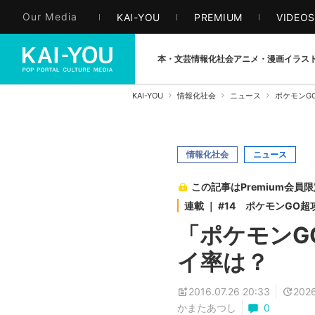
Our Media
KAI-YOU
PREMIUM
VIDEO
本・文芸
情報化社会
アニメ・漫画
イラス
KAI-YOU
情報化社会
ニュース
ポケモンG
情報化社会
ニュース
この記事はPremium会員
連載 ｜ #14 ポケモンGO
「ポケモンG
イ率は？
2016.07.26 20:33
2026
かまたあつし
0