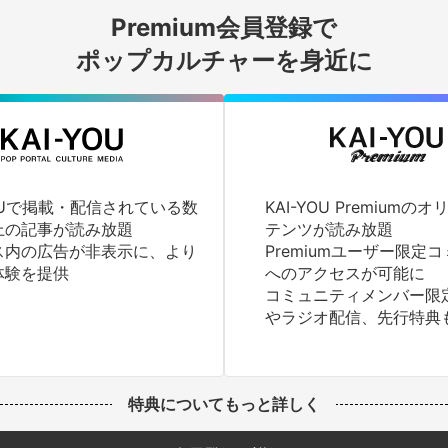
Premium会員登録で
ログインする
ポップカルチャーを身近に
YOUで掲載・配信されている数
KAI-YOU Premium
上の記事が読み放題
テンツが読み放題
ス内の広告が非表示に、より
Premiumユーザー限定
体験を提供
へのアクセスが可能に
コミュニティメンバー限
やラジオ配信、先行特典
特典についてもっと詳しく