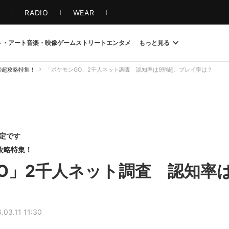
S
RADIO
WEAR
ト・アート
音楽・映像
ゲーム
ストリート
エンタメ
もっと見る
O超攻略特集！
「ポケモンGO」2千人ネット調査 認知率は9割超、プレイ率は？
限定です
超攻略特集！
O」2千人ネット調査 認知率
.03.11 11:30