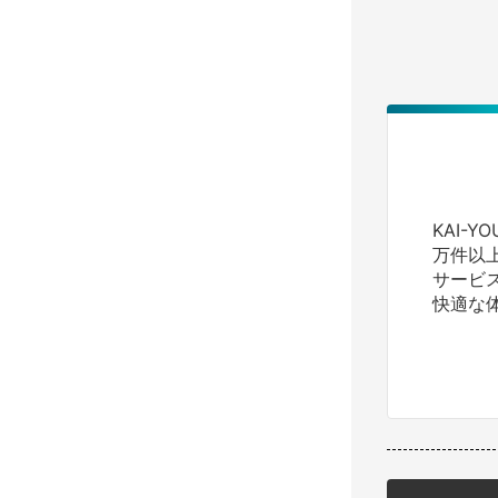
KAI-
万件以
サービ
快適な