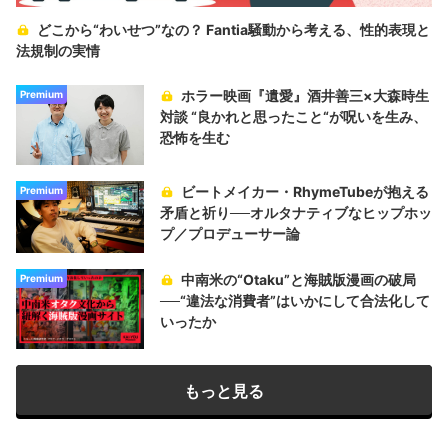
どこから“わいせつ”なの？ Fantia騒動から考える、性的表現と
法規制の実情
ホラー映画『遺愛』酒井善三×大森時生
Premium
対談 “良かれと思ったこと“が呪いを生み、
恐怖を生む
ビートメイカー・RhymeTubeが抱える
Premium
矛盾と祈り──オルタナティブなヒップホッ
プ／プロデューサー論
中南米の“Otaku”と海賊版漫画の破局
Premium
──“違法な消費者”はいかにして合法化して
いったか
もっと見る