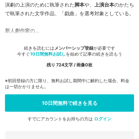
演劇の上演のために執筆された
脚本
や、
上演台本
のかたち
で執筆された文学作品、「戯曲」を選考対象としている。
新人劇作家の...
続きを読むには
メンバーシップ登録
が必要です
今すぐ
10日間無料お試し
を始めて記事の続きを読もう
残り 724文字 / 画像0枚
※初回登録の方に限り、無料お試し期間中に解約した場合、料金
は一切かかりません。
10日間無料で続きを見る
すでにアカウントをお持ちの方は
ログイン
会員登録する