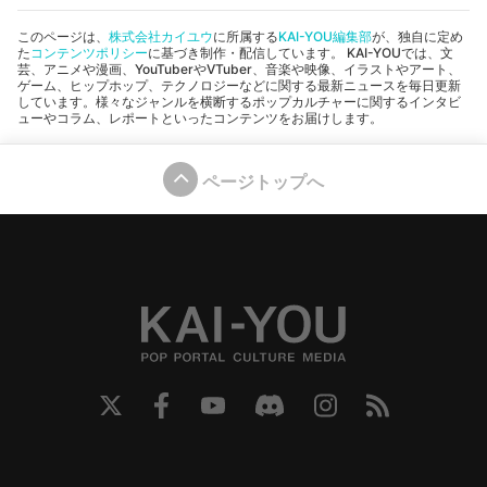
このページは、
株式会社カイユウ
に所属する
KAI-YOU編集部
が、独自に定め
た
コンテンツポリシー
に基づき制作・配信しています。 KAI-YOUでは、文
芸、アニメや漫画、YouTuberやVTuber、音楽や映像、イラストやアート、
ゲーム、ヒップホップ、テクノロジーなどに関する最新ニュースを毎日更新
しています。様々なジャンルを横断するポップカルチャーに関するインタビ
ューやコラム、レポートといったコンテンツをお届けします。
ページトップへ