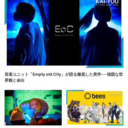
音楽ユニット「Empty old City」が語る徹底した美学──強固な世
界観と余白