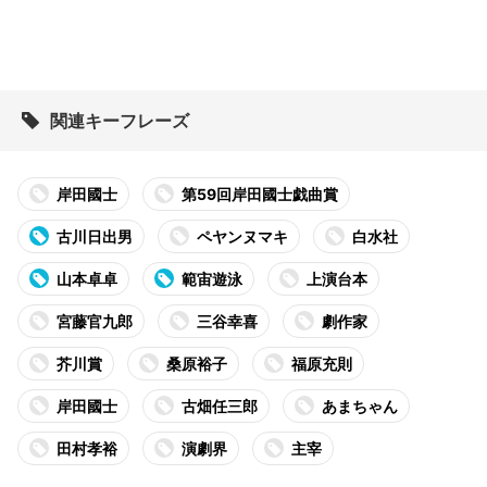
関連キーフレーズ
岸田國士
第59回岸田國士戯曲賞
古川日出男
ペヤンヌマキ
白水社
山本卓卓
範宙遊泳
上演台本
宮藤官九郎
三谷幸喜
劇作家
芥川賞
桑原裕子
福原充則
岸田國士
古畑任三郎
あまちゃん
田村孝裕
演劇界
主宰