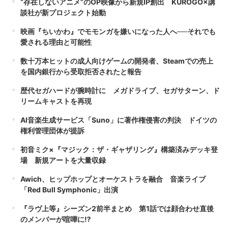
“存在しないアニメ”のOP映像から新規IP創出 KUROGO×講
談社が新プロジェクト始動
映画『ちいかわ』でモモンガを嫌いになった人へ──それでも
愛される理由と可能性
数十万本ヒットの成人向けゲームの開発者、Steamでの売上
を国内銀行から受取拒否されたと報告
歴代セガハードが腕時計に メガドライブ、セガサターン、ド
リームキャストを再現
AI音楽生成サービス「Suno」に著作権侵害の判決 ドイツの
権利管理団体が提訴
初音ミク×『マジック：ザ・ギャザリング』構築済みデッキ登
場 新規アートを大量収録
Awich、ヒップホップとオーケストラを融合 音楽ライブ
「Red Bull Symphonic」出演
『ラヴ上等』シーズン2前半まとめ 第1話では顔合わせ直後
のメンバーが喧嘩に⁉︎