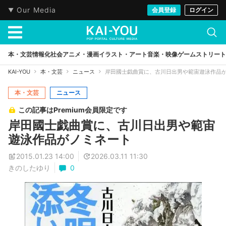
Our Media
会員登録
ログイン
本・文芸
情報化社会
アニメ・漫画
イラスト・アート
音楽・映像
ゲーム
ストリート
KAI-YOU
本・文芸
ニュース
岸田國士戯曲賞に、古川日出男や範宙遊泳作品
本・文芸
ニュース
この記事はPremium会員限定です
岸田國士戯曲賞に、古川日出男や範宙
遊泳作品がノミネート
2015.01.23 14:00
2026.03.11 11:30
きのしたゆり
0