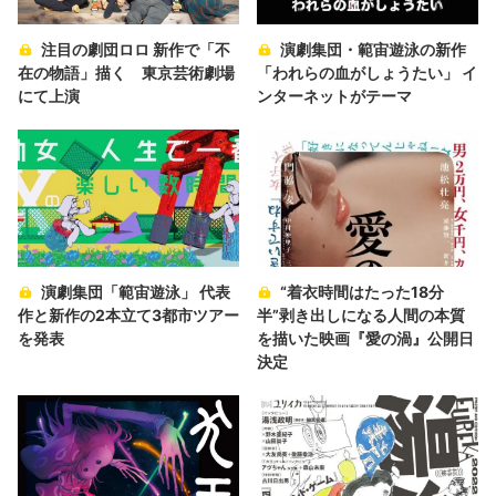
注目の劇団ロロ 新作で「不
演劇集団・範宙遊泳の新作
在の物語」描く 東京芸術劇場
「われらの血がしょうたい」 イ
にて上演
ンターネットがテーマ
演劇集団「範宙遊泳」 代表
“着衣時間はたった18分
作と新作の2本立て3都市ツアー
半”剥き出しになる人間の本質
を発表
を描いた映画『愛の渦』公開日
決定