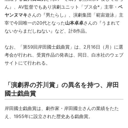
ん』、AV監督でもあり演劇ユニット「ブス会*」主宰・
ペ
ヤンヌマキ
さんの『男たらし』、演劇集団「範宙遊泳」主
宰で今回唯一の20代となった
山本卓卓
さんの『うまれて
ないからまだしねない』など、計8作品。
なお、「第59回岸田國士戯曲賞」は、2月16日（月）に選
考会が行われ、受賞作品の発表は、同日、白水社のウェブ
サイトにて行われる。
「演劇界の芥川賞」の異名を持つ、岸田
國士戯曲賞
岸田國士戯曲賞は、劇作家・岸田國士さんの業績をたた
え、1955年に設立された歴史ある戯曲賞。