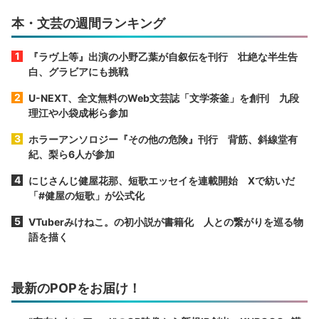
本・文芸の週間ランキング
『ラヴ上等』出演の小野乙葉が自叙伝を刊行 壮絶な半生告
白、グラビアにも挑戦
U-NEXT、全文無料のWeb文芸誌「文学茶釜」を創刊 九段
理江や小袋成彬ら参加
ホラーアンソロジー『その他の危険』刊行 背筋、斜線堂有
紀、梨ら6人が参加
にじさんじ健屋花那、短歌エッセイを連載開始 Xで紡いだ
「#健屋の短歌」が公式化
VTuberみけねこ。の初小説が書籍化 人との繋がりを巡る物
語を描く
最新のPOPをお届け！