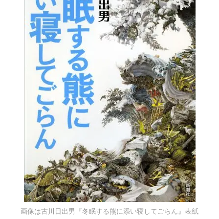
画像は古川日出男『冬眠する熊に添い寝してごらん』表紙