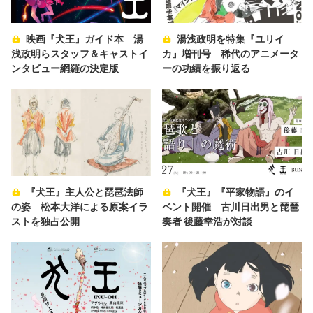
映画『犬王』ガイド本 湯
湯浅政明を特集『ユリイ
浅政明らスタッフ＆キャストイ
カ』増刊号 稀代のアニメータ
ンタビュー網羅の決定版
ーの功績を振り返る
『犬王』主人公と琵琶法師
『犬王』『平家物語』のイ
の姿 松本大洋による原案イラ
ベント開催 古川日出男と琵琶
ストを独占公開
奏者 後藤幸浩が対談