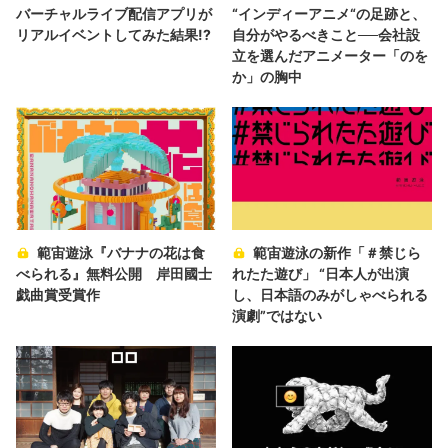
バーチャルライブ配信アプリが
“インディーアニメ“の足跡と、
リアルイベントしてみた結果!?
自分がやるべきこと──会社設
立を選んだアニメーター「のを
か」の胸中
範宙遊泳『バナナの花は食
範宙遊泳の新作「＃禁じら
べられる』無料公開 岸田國士
れたた遊び」 “日本人が出演
戯曲賞受賞作
し、日本語のみがしゃべられる
演劇”ではない