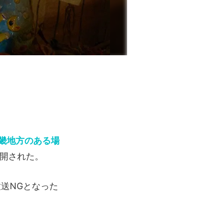
畿地方のある場
公開された。
放送NGとなった