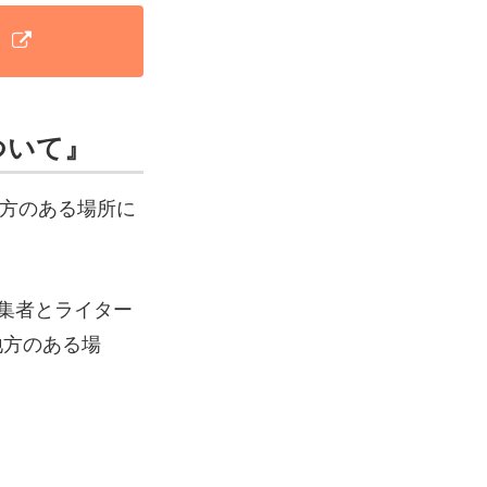
ト
ついて』
地方のある場所に
集者とライター
地方のある場