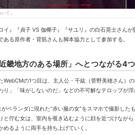
ついて』
ロイ』『貞子 VS 伽椰子』『サユリ』の白石晃士さんが
である原作者・背筋さんも脚本協力として参加する。
近畿地方のある場所」へとつながる4つ
たWebCMの1つ目は、主人公・千紘（菅野美穂さん）
わり」「味がしないのだ」などの不可解なテロップが浮
生がベランダに現れた“赤い服の女”をスマホで撮影した
りと佇む女は、室内を覗き込むように顔を近づけながら
かめるように両手を持ち上げていく。