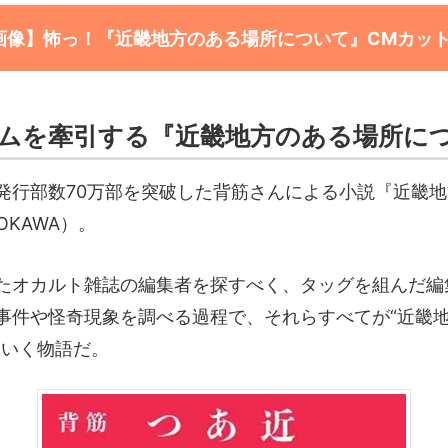
画像】怖っ！『近畿地方のある場所について』CMカッ
ムを牽引する『近畿地方のある場所に
発行部数70万部を突破した背筋さんによる小説『近畿
OKAWA）。
たオカルト雑誌の編集者を探すべく、タッグを組んだ編
事件や怪奇現象を調べる過程で、それらすべてが“近畿
ていく物語だ。