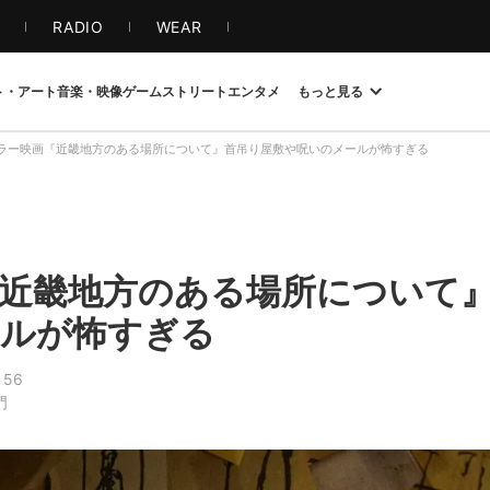
S
RADIO
WEAR
ト・アート
音楽・映像
ゲーム
ストリート
エンタメ
もっと見る
ラー映画『近畿地方のある場所について』首吊り屋敷や呪いのメールが怖すぎる
近畿地方のある場所について
ールが怖すぎる
56
門