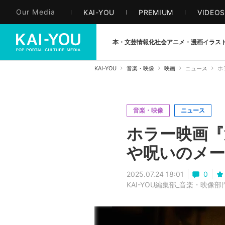
Our Media
KAI-YOU
PREMIUM
VIDEO
本・文芸
情報化社会
アニメ・漫画
イラス
KAI-YOU
音楽・映像
映画
ニュース
ホ
音楽・映像
ニュース
ホラー映画『
や呪いのメ
2025.07.24 18:01
0
KAI-YOU編集部_音楽・映像部