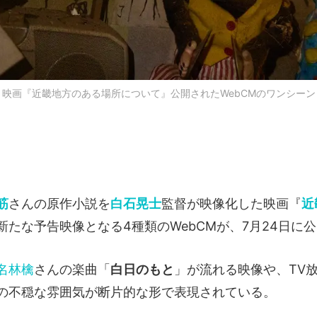
映画『近畿地方のある場所について』公開されたWebCMのワンシーン
筋
さんの原作小説を
白石晃士
監督が映像化した映画『
近
新たな予告映像となる4種類のWebCMが、7月24日に
名林檎
さんの楽曲「
白日のもと
」が流れる映像や、TV
の不穏な雰囲気が断片的な形で表現されている。