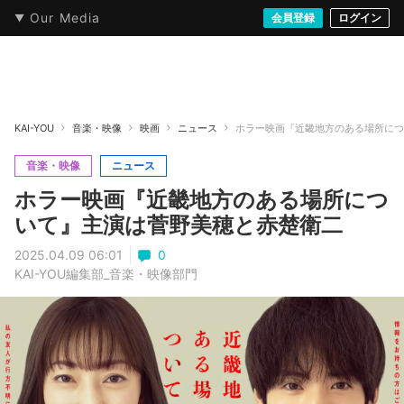
Our Media
本・文芸
情報化社会
アニメ・漫画
イラスト・アート
音楽・映像
会員登録
ゲーム
ログイン
ストリート
KAI-YOU
音楽・映像
映画
ニュース
ホラー映画『近畿地方のある場所につ
音楽・映像
ニュース
ホラー映画『近畿地方のある場所につ
いて』主演は菅野美穂と赤楚衛二
2025.04.09 06:01
0
KAI-YOU編集部_音楽・映像部門