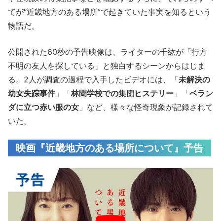
てが“近畿地方のある場所”で起きていた事実を知るという
物語だ。
公開された60秒の予告映像は、ライターの千紘が「行方
不明の友人を探している」と独白するシーンからはじま
る。2人が調査の過程で入手したビデオには、「
未解決の
幼女失踪事件
」「
林間学校での集団ヒステリー
」「
ベラン
ダに立つ赤い服の女
」など、様々な怪奇現象が記録されて
いた。
映画『近畿地方のある場所について』予告