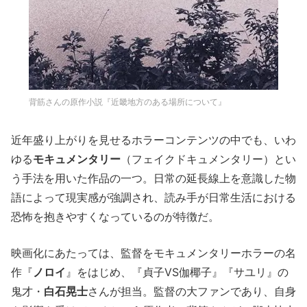
背筋さんの原作小説『近畿地方のある場所について』
近年盛り上がりを見せるホラーコンテンツの中でも、いわ
ゆる
モキュメンタリー
（フェイクドキュメンタリー）とい
う手法を用いた作品の一つ。日常の延長線上を意識した物
語によって現実感が強調され、読み手が日常生活における
恐怖を抱きやすくなっているのが特徴だ。
映画化にあたっては、監督をモキュメンタリーホラーの名
作『
ノロイ
』をはじめ、『貞子VS伽椰子』『サユリ』の
鬼才・
白石晃士
さんが担当。監督の大ファンであり、自身