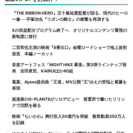
『THE RIBBON HERO』五十嵐祐貴監督が語る、現代のヒーロ
ー像──手塚治虫『リボンの騎士』の衝撃を再演する
Xの収益配分プログラム終了へ オリジナルコンテンツ重視の
新制度に移行
二宮和也主演の映画『8番出口』金曜ロードショーで地上波初
放送 本編ノーカット
音楽アートフェス「NIGHT HIKE 幕張」第3弾ラインナップ発
表 吉田夜世、KAIRUIほか40組
葛葉、Ayase提供曲「王道」MV公開 “王”ゆえの苦悩と葛藤を
表現
舐達麻のG-PLANTSがソロデビュー 留置所で書いたリリッ
クで沈黙を破る
映画『ちいかわ』興行収入50億円を突破 観客動員350万人
を記録