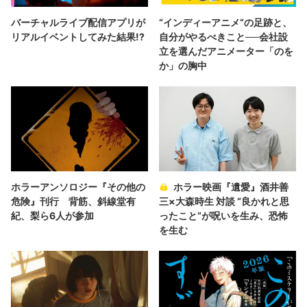
バーチャルライブ配信アプリが
“インディーアニメ“の足跡と、
リアルイベントしてみた結果!?
自分がやるべきこと──会社設
立を選んだアニメーター「のを
か」の胸中
ホラーアンソロジー『その他の
ホラー映画『遺愛』酒井善
危険』刊行 背筋、斜線堂有
三×大森時生 対談 “良かれと思
紀、梨ら6人が参加
ったこと“が呪いを生み、恐怖
を生む