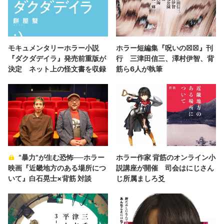
モキュメンタリーホラー小説
ホラー短編集『呪いの☒☒』刊
『ダクダデイラ』発売前重版が
行 三津田信三、澤村伊智、背
決定 ネット上の怪文書を収録
筋ら6人が執筆
“暴力”が生む恐怖──ホラー
ホラー作家 背筋のオンライン小
映画『近畿地方のある場所につ
説講座が開催 司会はにじさん
いて』白石晃士×背筋 対談
じ所属ましろ爻