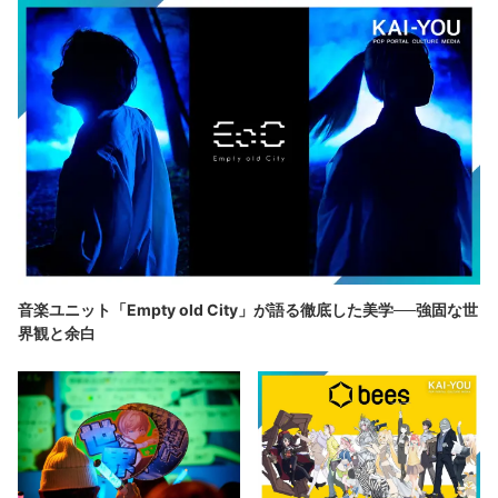
音楽ユニット「Empty old City」が語る徹底した美学──強固な世
界観と余白