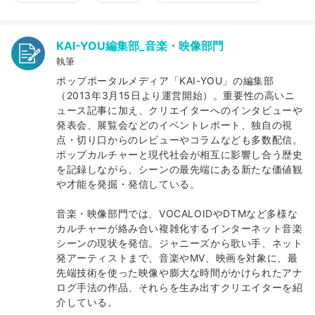
KAI-YOU編集部_音楽・映像部門
執筆
ポップポータルメディア「KAI-YOU」の編集部
（2013年3月15日より運営開始）。重要性の高いニ
ュース記事に加え、クリエイターへのインタビューや
発表会、展覧会などのイベントレポート、独自の視
点・切り口からのレビューやコラムなども多数配信。
ポップカルチャーと現代社会が相互に影響し合う歴史
を記録しながら、シーンの最先端にある新たな価値観
や才能を発掘・発信している。
音楽・映像部門では、VOCALOIDやDTMなど多様な
カルチャーが絡み合い複雑化するインターネット音楽
シーンの現状を発信。ジャニーズから歌い手、ネット
発アーティストまで、音楽やMV、映画を対象に、最
先端技術を使った映像や膨大な時間がかけられたアナ
ログ手法の作品、それらを生み出すクリエイターを紹
介している。