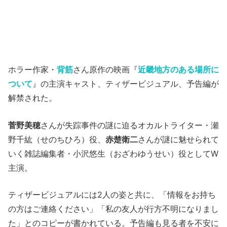
ホラー作家・
背筋
さん原作の映画『
近畿地方のある場所に
ついて
』の主演キャスト、ティザービジュアル、予告編が
解禁された。
菅野美穂
さんが失踪事件の謎に迫るオカルトライター・瀬
野千紘（せのちひろ）役、
赤楚衛二
さんが謎に魅せられて
いく雑誌編集者・小沢悠生（おざわゆうせい）役としてW
主演。
ティザービジュアルには2人の姿と共に、「情報をお持ち
の方はご連絡ください」「私の友人が行方不明になりまし
た」とのコピーが書かれている。予告編も見る者を不安に