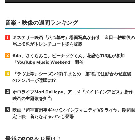
音楽・映像の週間ランキング
ミステリー映画『八つ墓村』場面写真が解禁 金田一耕助役の
尾上松也がトレンチコート姿を披露
Ado、さくらみこ、ピーナッツくん、花譜ら113組が参加
「YouTube Music Weekend」開催
『ラヴ上等』シーズン2前半まとめ 第1話では顔合わせ直後
のメンバーが喧嘩に⁉︎
ホロライブMori Calliope、アニメ『メイドインアビス』新作
映画の主題歌を担当
映画『超宇宙刑事ギャバン インフィニティ VS ライヤ』期間限
定上映 新たなギャバンも登場
最新のPOPをお届け！