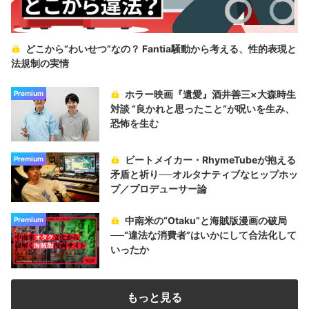
どこから“わいせつ”なの？ Fantia騒動から考える、性的表現と
法規制の実情
ホラー映画『遺愛』酒井善三×大森時生
Premium
対談 “良かれと思ったこと“が呪いを生み、
恐怖を生む
ビートメイカー・RhymeTubeが抱える
Premium
矛盾と祈り──オルタナティブなヒップホッ
プ／プロデューサー論
中南米の“Otaku”と海賊版漫画の破局
Premium
──“違法な消費者”はいかにして合法化して
いったか
もっと見る