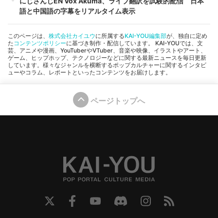
にじさんじEN Vox Akuma、ライブ翻訳を試験的配信 日本
語と中国語の字幕をリアルタイム表示
このページは、
株式会社カイユウ
に所属する
KAI-YOU編集部
が、独自に定め
た
コンテンツポリシー
に基づき制作・配信しています。 KAI-YOUでは、文
芸、アニメや漫画、YouTuberやVTuber、音楽や映像、イラストやアート、
ゲーム、ヒップホップ、テクノロジーなどに関する最新ニュースを毎日更新
しています。様々なジャンルを横断するポップカルチャーに関するインタビ
ューやコラム、レポートといったコンテンツをお届けします。
ページトップへ