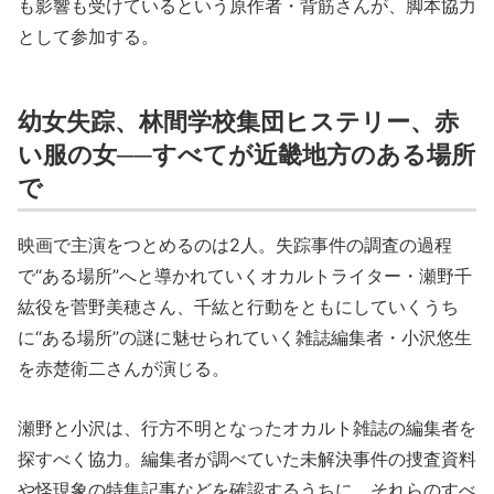
も影響も受けているという原作者・背筋さんが、脚本協力
として参加する。
幼女失踪、林間学校集団ヒステリー、赤
い服の女──すべてが近畿地方のある場所
で
映画で主演をつとめるのは2人。失踪事件の調査の過程
で“ある場所”へと導かれていくオカルトライター・瀬野千
紘役を菅野美穂さん、千紘と行動をともにしていくうち
に“ある場所”の謎に魅せられていく雑誌編集者・小沢悠生
を赤楚衛二さんが演じる。
瀬野と小沢は、行方不明となったオカルト雑誌の編集者を
探すべく協力。編集者が調べていた未解決事件の捜査資料
や怪現象の特集記事などを確認するうちに、それらのすべ