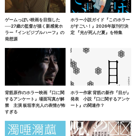
ゲームっぽい映画を目指した
ホラー小説ガイド『このホラー
──27歳の監督が描く新感覚ホ
がすごい！』2026年版刊行決
ラー『インビジブルハーフ』の
定 『光が死んだ夏』を特集
発想源
背筋原作のホラー映画『口に関
ホラー作家 背筋の新作『目が』
するアンケート』場面写真が解
発表 小説『口に関するアンケ
禁 主演 板垣李光人の表情が怖
ート』の関連作？
すぎる