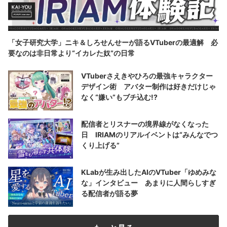
「女子研究大学」ニキ＆しろせんせーが語るVTuberの最適解 必
要なのは非日常より“イカレた奴”の日常
VTuberさえきやひろの最強キャラクター
デザイン術 アバター制作は好きだけじゃ
なく“嫌い”もブチ込む!?
配信者とリスナーの境界線がなくなった
日 IRIAMのリアルイベントは“みんなでつ
くり上げる”
KLabが生み出したAIのVTuber「ゆめみな
な」インタビュー あまりに人間らしすぎ
る配信者が語る夢