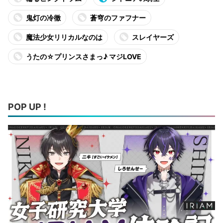
鬼灯の冷徹
蒼穹のファフナー
魔法少女リリカルなのは
スレイヤーズ
うたの☆プリンスさまっ♪ マジLOVE
POP UP !