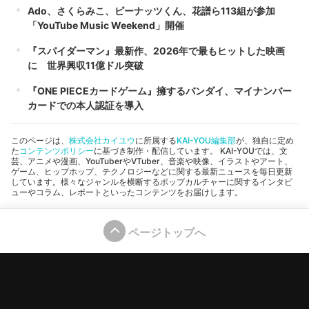
Ado、さくらみこ、ピーナッツくん、花譜ら113組が参加
「YouTube Music Weekend」開催
『スパイダーマン』最新作、2026年で最もヒットした映画
に 世界興収11億ドル突破
『ONE PIECEカードゲーム』擁するバンダイ、マイナンバー
カードでの本人認証を導入
このページは、
株式会社カイユウ
に所属する
KAI-YOU編集部
が、独自に定め
た
コンテンツポリシー
に基づき制作・配信しています。 KAI-YOUでは、文
芸、アニメや漫画、YouTuberやVTuber、音楽や映像、イラストやアート、
ゲーム、ヒップホップ、テクノロジーなどに関する最新ニュースを毎日更新
しています。様々なジャンルを横断するポップカルチャーに関するインタビ
ューやコラム、レポートといったコンテンツをお届けします。
ページトップへ