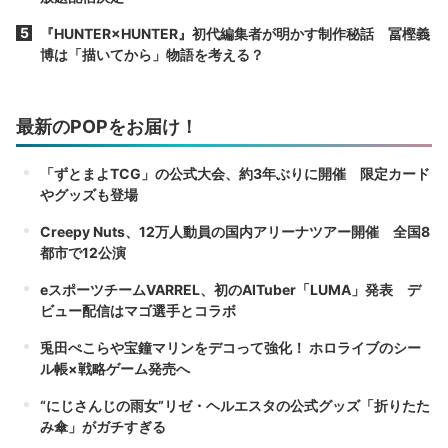
『HUNTER×HUNTER』初代編集者が明かす制作秘話 冨樫義
博は「描いてから」物語を考える？
最新のPOPをお届け！
「ずとまよTCG」の公式大会、約3年ぶりに開催 限定カード
やグッズも登場
Creepy Nuts、12万人動員の国内アリーナツアー開催 全国8
都市で12公演
eスポーツチームVARREL、初のAITuber「LUMA」発表 デ
ビュー配信はマゴ選手とコラボ
兎田ぺこらや宝鐘マリンをデコって強化！ ホロライブのシー
ル帳×戦略ゲーム発売へ
“にじさんじの雨女”リゼ・ヘルエスタの公式グッズ「折りたた
み傘」がガチすぎる