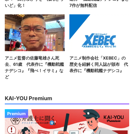
いど」化！
7作が無料配信
アニメ監督の佐藤竜雄さん死
アニメ制作会社「XEBEC」の
去、61歳 代表作に『機動戦艦
歴史を紐解く同人誌が頒布 代
ナデシコ』『飛べ！イサミ』な
表作に『機動戦艦ナデシコ』
ど
KAI-YOU Premium
Premium