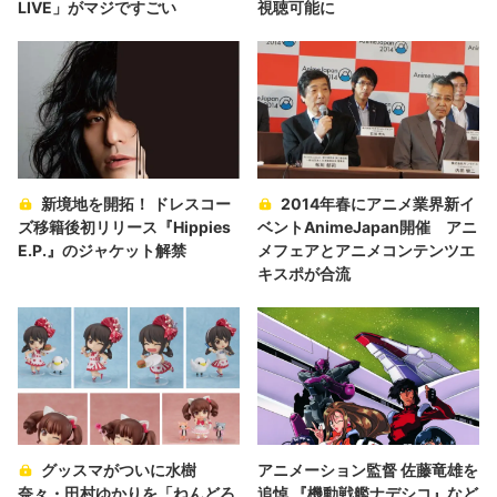
LIVE」がマジですごい
視聴可能に
新境地を開拓！ ドレスコー
2014年春にアニメ業界新イ
ズ移籍後初リリース『Hippies
ベントAnimeJapan開催 アニ
E.P.』のジャケット解禁
メフェアとアニメコンテンツエ
キスポが合流
グッスマがついに水樹
アニメーション監督 佐藤竜雄を
奈々・田村ゆかりを「ねんどろ
追悼 『機動戦艦ナデシコ』など