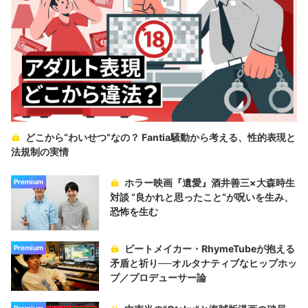
どこから“わいせつ”なの？ Fantia騒動から考える、性的表現と
法規制の実情
ホラー映画『遺愛』酒井善三×大森時生
Premium
対談 “良かれと思ったこと“が呪いを生み、
恐怖を生む
ビートメイカー・RhymeTubeが抱える
Premium
矛盾と祈り──オルタナティブなヒップホッ
プ／プロデューサー論
Premium