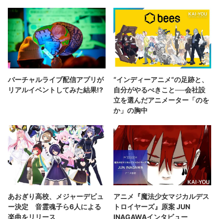
バーチャルライブ配信アプリが
“インディーアニメ“の足跡と、
リアルイベントしてみた結果!?
自分がやるべきこと──会社設
立を選んだアニメーター「のを
か」の胸中
あおぎり高校、メジャーデビュ
アニメ『魔法少女マジカルデス
ー決定 音霊魂子ら6人による
トロイヤーズ』原案 JUN
楽曲をリリース
INAGAWAインタビュー