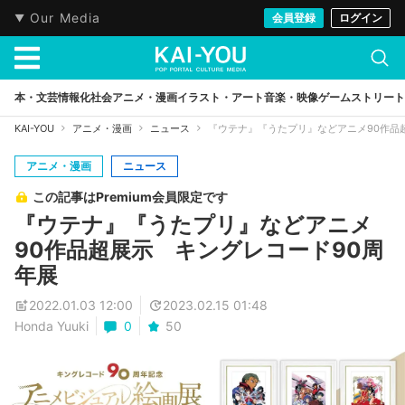
Our Media
会員登録
ログイン
本・文芸
情報化社会
アニメ・漫画
イラスト・アート
音楽・映像
ゲーム
ストリート
KAI-YOU
アニメ・漫画
ニュース
『ウテナ』『うたプリ』などアニメ90作品
アニメ・漫画
ニュース
この記事はPremium会員限定です
『ウテナ』『うたプリ』などアニメ
90作品超展示 キングレコード90周
年展
2022.01.03 12:00
2023.02.15 01:48
Honda Yuuki
0
50