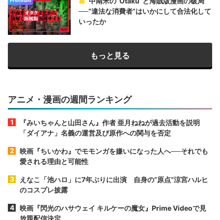
中南米の“Otaku”と海賊版漫画の破局
──“違法な消費者”はいかにして合法化して
いったか
もっと見る
アニメ・漫画の週間ランキング
『みいちゃんと山田さん』作者 亜月ねねが過去活動を説明
「ダイアナ」名義の運営及び原作への関与を否定
映画『ちいかわ』でモモンガを嫌いになった人へ──それでも
愛される理由と可能性
えなこ「池ハロ」に7年ぶりに出演 自身の“原点”涼宮ハルヒ
のコスプレ披露
映画『閃光のハサウェイ キルケーの魔女』Prime Videoで見
放題配信決定