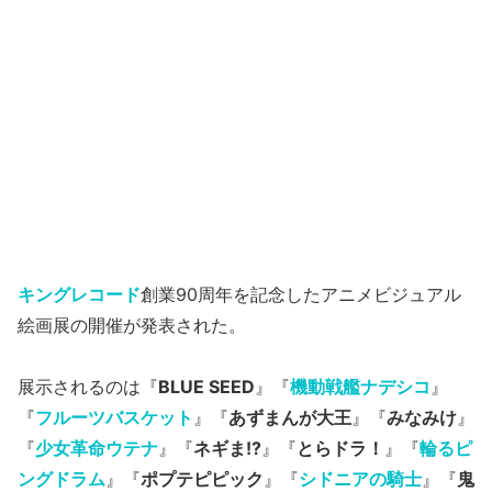
キングレコード
創業90周年を記念したアニメビジュアル
絵画展の開催が発表された。
展示されるのは『
BLUE SEED
』『
機動戦艦ナデシコ
』
『
フルーツバスケット
』『
あずまんが大王
』『
みなみけ
』
『
少女革命ウテナ
』『
ネギま!?
』『
とらドラ！
』『
輪るピ
ングドラム
』『
ポプテピピック
』『
シドニアの騎士
』『
鬼