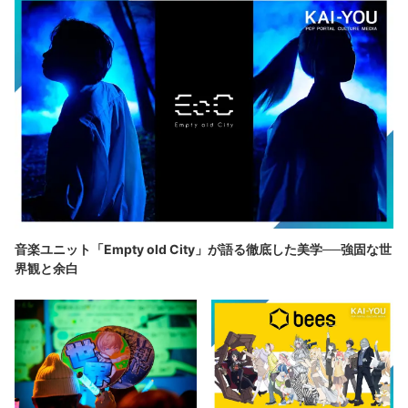
音楽ユニット「Empty old City」が語る徹底した美学──強固な世
界観と余白