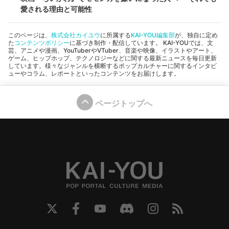
愛される理由と可能性
このページは、
株式会社カイユウ
に所属する
KAI-YOU編集部
が、独自に定め
た
コンテンツポリシー
に基づき制作・配信しています。 KAI-YOUでは、文
芸、アニメや漫画、YouTuberやVTuber、音楽や映像、イラストやアート、
ゲーム、ヒップホップ、テクノロジーなどに関する最新ニュースを毎日更新
しています。様々なジャンルを横断するポップカルチャーに関するインタビ
ューやコラム、レポートといったコンテンツをお届けします。
ページトップへ