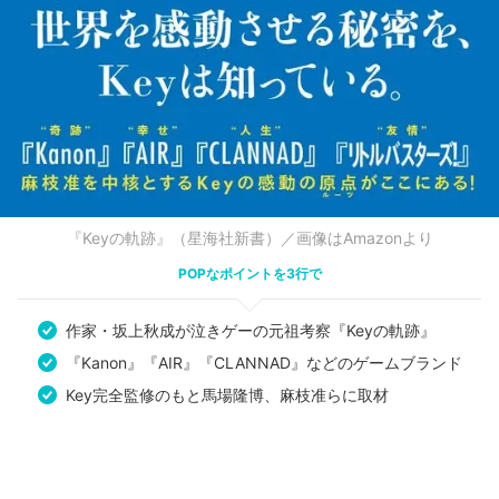
『Keyの軌跡』（星海社新書）／画像はAmazonより
POPなポイントを3行で
作家・坂上秋成が泣きゲーの元祖考察『Keyの軌跡』
『Kanon』『AIR』『CLANNAD』などのゲームブランド
Key完全監修のもと馬場隆博、麻枝准らに取材