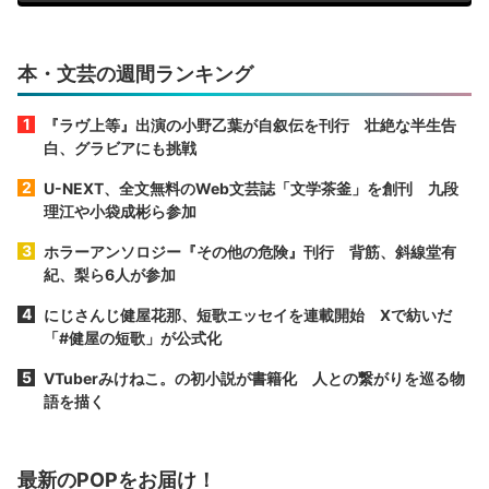
本・文芸の週間ランキング
『ラヴ上等』出演の小野乙葉が自叙伝を刊行 壮絶な半生告
白、グラビアにも挑戦
U-NEXT、全文無料のWeb文芸誌「文学茶釜」を創刊 九段
理江や小袋成彬ら参加
ホラーアンソロジー『その他の危険』刊行 背筋、斜線堂有
紀、梨ら6人が参加
にじさんじ健屋花那、短歌エッセイを連載開始 Xで紡いだ
「#健屋の短歌」が公式化
VTuberみけねこ。の初小説が書籍化 人との繋がりを巡る物
語を描く
最新のPOPをお届け！