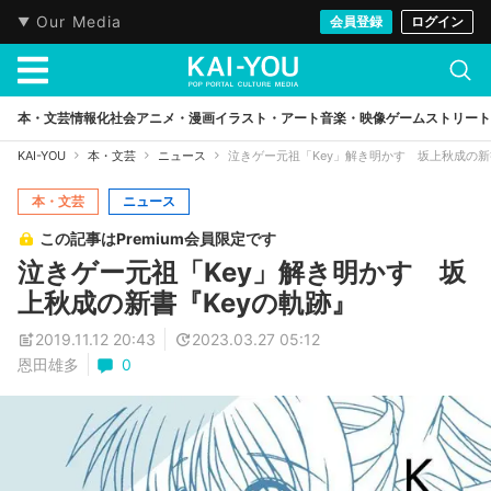
Our Media
会員登録
ログイン
本・文芸
情報化社会
アニメ・漫画
イラスト・アート
音楽・映像
ゲーム
ストリート
KAI-YOU
本・文芸
ニュース
泣きゲー元祖「Key」解き明かす 坂上秋成の新
本・文芸
ニュース
この記事はPremium会員限定です
泣きゲー元祖「Key」解き明かす 坂
上秋成の新書『Keyの軌跡』
2019.11.12 20:43
2023.03.27 05:12
恩田雄多
0