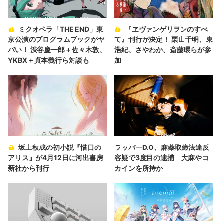
ミクオペラ「THE END」東
『ヱヴァンゲリヲンのすべ
京公演のプログラムブックがヤ
て』刊行が決定！ 栗山千明、東
バい！ 渋谷慶一郎＋佐々木敦、
浩紀、さやわか、斎藤環らが参
YKBX＋貞本義行ら対談も
加
坂上秋成の初小説『惜日の
ラッパーD.O、麻薬取締法違反
アリス』が4月12日に河出書房
容疑で3度目の逮捕 大麻やコ
新社から刊行
カインを所持か