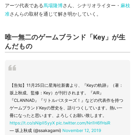
アーツ代表である
馬場隆博
さん、シナリオライター・
麻枝
准
さんらの取材を通じて解き明かしていく。
唯一無二のゲームブランド「Key」が生
んだもの
【告知】11月25日に星海社新書より、『Keyの軌跡』（著：
坂上秋成、監修：Key）が刊行されます。『AIR』
『CLANNAD』『リトルバスターズ！』などの代表作を持つ
ゲームブランドKeyの歴史を、語りつくしています。熱い一
冊になったと思います、よろしくお願い致します。
https://t.co/sNipII5yyX
pic.twitter.com/Nn1H6fHsiR
— 坂上秋成 (@ssakagami)
November 12, 2019