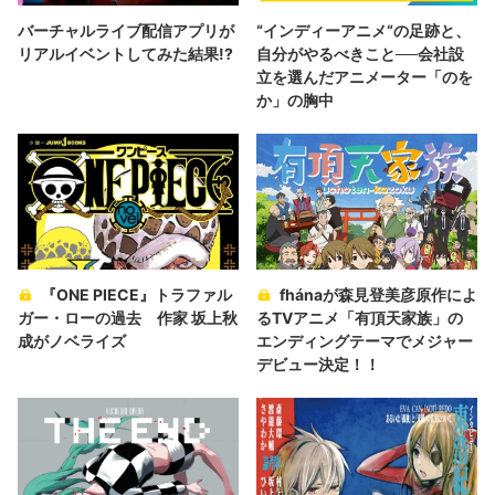
バーチャルライブ配信アプリが
“インディーアニメ“の足跡と、
リアルイベントしてみた結果!?
自分がやるべきこと──会社設
立を選んだアニメーター「のを
か」の胸中
『ONE PIECE』トラファル
fhánaが森見登美彦原作によ
ガー・ローの過去 作家 坂上秋
るTVアニメ「有頂天家族」の
成がノベライズ
エンディングテーマでメジャー
デビュー決定！！