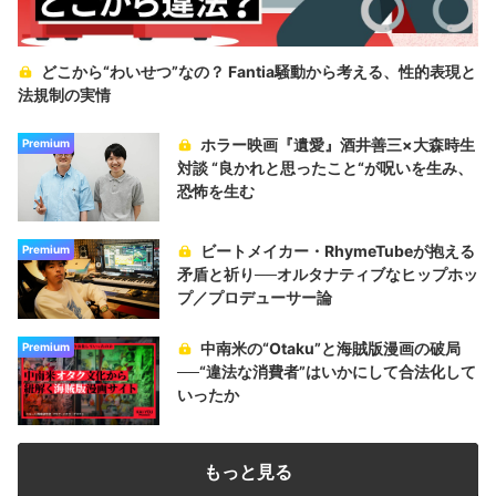
どこから“わいせつ”なの？ Fantia騒動から考える、性的表現と
法規制の実情
ホラー映画『遺愛』酒井善三×大森時生
Premium
対談 “良かれと思ったこと“が呪いを生み、
恐怖を生む
ビートメイカー・RhymeTubeが抱える
Premium
矛盾と祈り──オルタナティブなヒップホッ
プ／プロデューサー論
中南米の“Otaku”と海賊版漫画の破局
Premium
──“違法な消費者”はいかにして合法化して
いったか
もっと見る