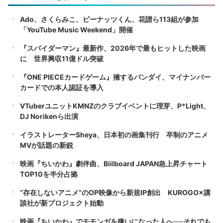
Ado、さくらみこ、ピーナッツくん、花譜ら113組が参加
「YouTube Music Weekend」開催
『スパイダーマン』最新作、2026年で最もヒットした映画
に 世界興収11億ドル突破
『ONE PIECEカードゲーム』擁するバンダイ、マイナンバー
カードでの本人認証を導入
VTuberユニットKMNZのクラブイベントに理芽、P*Light、
DJ Norikenら出演
イラストレーターSheya、日本初の画集刊行 卒制のアニメ
MVが話題の新鋭
映画『ちいかわ』劇伴曲、Biilboard JAPAN急上昇チャート
TOP10を半分占拠
“存在しないアニメ”のOP映像から新規IP創出 KUROGO×講
談社が新プロジェクト始動
映画『ちいかわ』でモモンガを嫌いになった人へ──それでも