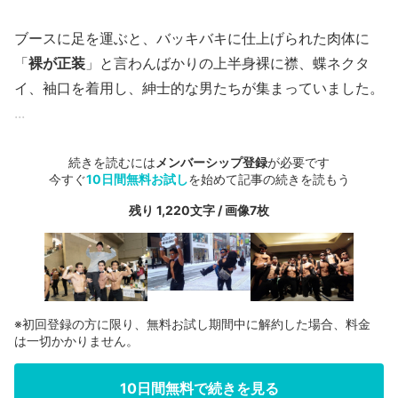
ブースに足を運ぶと、バッキバキに仕上げられた肉体に
「
裸が正装
」と言わんばかりの上半身裸に襟、蝶ネクタ
イ、袖口を着用し、紳士的な男たちが集まっていました。
...
続きを読むには
メンバーシップ登録
が必要です
今すぐ
10日間無料お試し
を始めて記事の続きを読もう
残り 1,220文字 / 画像7枚
※初回登録の方に限り、無料お試し期間中に解約した場合、料金
は一切かかりません。
10日間無料で続きを見る