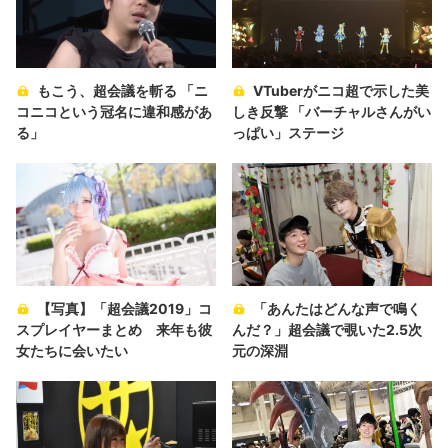
もこう、超会議を斬る 「ニ
VTuberがニコ超で示した美
コニコという冠名に違和感があ
しき反撃 「バーチャルさんがい
る」
っぱい」ステージ
【写真】「超会議2019」コ
「あんたはどんな声で鳴く
スプレイヤーまとめ 来年も彼
んだ？」超会議で覗いた2.5次
女たちに会いたい
元の深淵