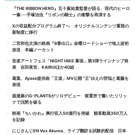
『THE RIBBON HERO』五十嵐祐貴監督が語る、現代のヒーロ
ー像──手塚治虫『リボンの騎士』の衝撃を再演する
Xの収益配分プログラム終了へ オリジナルコンテンツ重視の
新制度に移行
二宮和也主演の映画『8番出口』金曜ロードショーで地上波初
放送 本編ノーカット
音楽アートフェス「NIGHT HIKE 幕張」第3弾ラインナップ発
表 吉田夜世、KAIRUIほか40組
葛葉、Ayase提供曲「王道」MV公開 “王”ゆえの苦悩と葛藤を
表現
舐達麻のG-PLANTSがソロデビュー 留置所で書いたリリッ
クで沈黙を破る
映画『ちいかわ』興行収入50億円を突破 観客動員350万人
を記録
にじさんじEN Vox Akuma、ライブ翻訳を試験的配信 日本