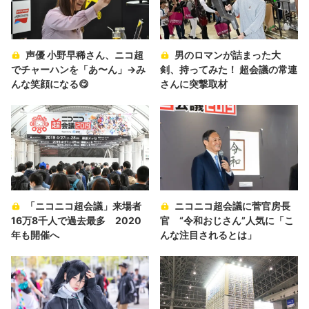
声優 小野早稀さん、ニコ超
男のロマンが詰まった大
でチャーハンを「あ〜ん」→み
剣、持ってみた！ 超会議の常連
んな笑顔になる😋
さんに突撃取材
「ニコニコ超会議」来場者
ニコニコ超会議に菅官房長
16万8千人で過去最多 2020
官 “令和おじさん”人気に「こ
年も開催へ
んな注目されるとは」