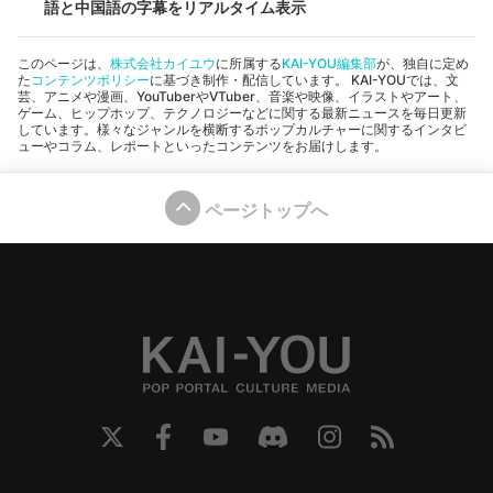
語と中国語の字幕をリアルタイム表示
このページは、
株式会社カイユウ
に所属する
KAI-YOU編集部
が、独自に定め
た
コンテンツポリシー
に基づき制作・配信しています。 KAI-YOUでは、文
芸、アニメや漫画、YouTuberやVTuber、音楽や映像、イラストやアート、
ゲーム、ヒップホップ、テクノロジーなどに関する最新ニュースを毎日更新
しています。様々なジャンルを横断するポップカルチャーに関するインタビ
ューやコラム、レポートといったコンテンツをお届けします。
ページトップへ