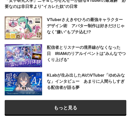
「女子研究大学」ニキ＆しろせんせーが語るVTuberの最適解 必
要なのは非日常より“イカレた奴”の日常
VTuberさえきやひろの最強キャラクター
デザイン術 アバター制作は好きだけじゃ
なく“嫌い”もブチ込む!?
配信者とリスナーの境界線がなくなった
日 IRIAMのリアルイベントは“みんなでつ
くり上げる”
KLabが生み出したAIのVTuber「ゆめみな
な」インタビュー あまりに人間らしすぎ
る配信者が語る夢
もっと見る