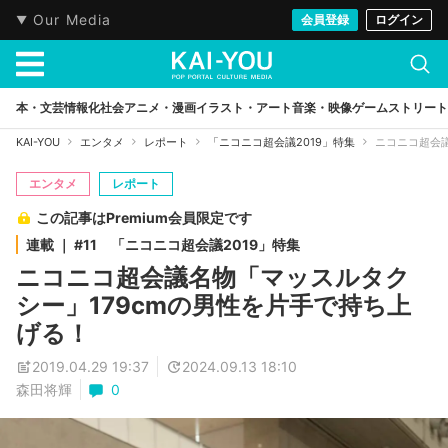
Our Media
会員登録
ログイン
本・文芸
情報化社会
アニメ・漫画
イラスト・アート
音楽・映像
ゲーム
ストリート
KAI-YOU
エンタメ
レポート
「ニコニコ超会議2019」特集
ニコニコ超会
エンタメ
レポート
この記事はPremium会員限定です
連載 ｜ #11 「ニコニコ超会議2019」特集
ニコニコ超会議名物「マッスルタク
シー」179cmの男性を片手で持ち上
げる！
2019.04.29 19:37
2024.09.13 18:10
森田将輝
0