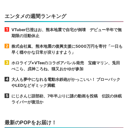
エンタメの週間ランキング
VTuber巳澄はお、熊本地震で自宅が倒壊 デビュー半年で無
期限の活動休止
株式会社嵐、熊本地震の復興支援に5000万円を寄付「一日も
早く穏やかな日常が戻りますよう」
ホロライブ×VTeeのコラボアパレル発売 宝鐘マリン、兎田
ぺこら、戌神ころね、猫又おかゆが参加
大人も夢中になれる電動水鉄砲がかっこいい！ ブローバック
やLEDなどギミック満載
にじさんじ語部紡、7年半ぶりに謎の動画を投稿 伝説の休眠
ライバーが復活か
最新のPOPをお届け！