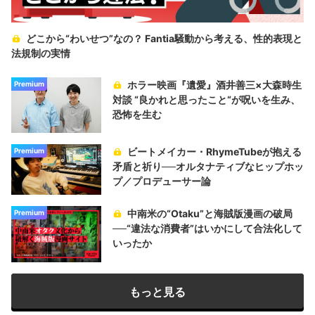
どこから“わいせつ”なの？ Fantia騒動から考える、性的表現と
法規制の実情
ホラー映画『遺愛』酒井善三×大森時生
Premium
対談 “良かれと思ったこと“が呪いを生み、
恐怖を生む
ビートメイカー・RhymeTubeが抱える
Premium
矛盾と祈り──オルタナティブなヒップホッ
プ／プロデューサー論
中南米の“Otaku”と海賊版漫画の破局
Premium
──“違法な消費者”はいかにして合法化して
いったか
もっと見る